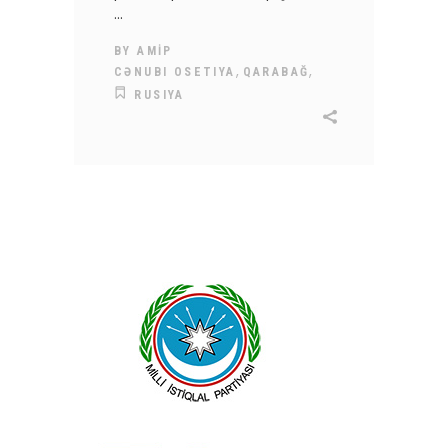
BY
AMİP
,
,
CƏNUBI OSETIYA
QARABAĞ
RUSIYA