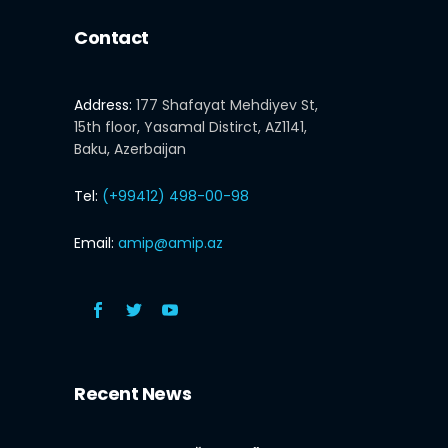
Contact
Address:
177 Shafayat Mehdiyev St,
15th floor, Yasamal Distirct, AZ1141,
Baku, Azerbaijan
Tel:
(+99412) 498-00-98
Email:
amip@amip.az
Recent News