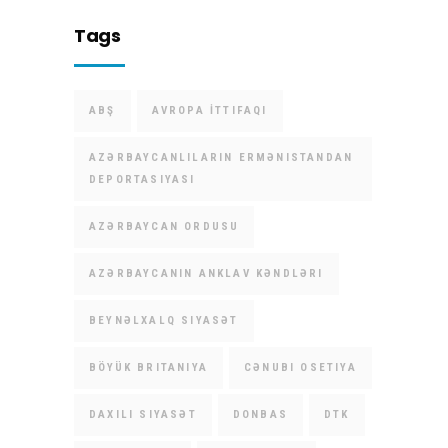
Tags
ABŞ
AVROPA İTTIFAQI
AZƏRBAYCANLILARIN ERMƏNISTANDAN
DEPORTASIYASI
AZƏRBAYCAN ORDUSU
AZƏRBAYCANIN ANKLAV KƏNDLƏRI
BEYNƏLXALQ SIYASƏT
BÖYÜK BRITANIYA
CƏNUBI OSETIYA
DAXILI SIYASƏT
DONBAS
DTK