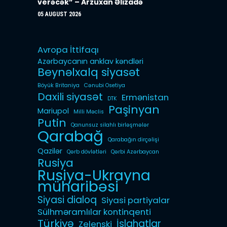
verəcək” – Arzuxan Əlizadə
05 AUGUST 2026
Avropa İttifaqı
Azərbaycanın anklav kəndləri
Beynəlxalq siyasət
Böyük Britaniya
Cənubi Osetiya
Daxili siyasət
Ermənistan
DTK
Paşinyan
Mariupol
Milli Məclis
Putin
Qanunsuz silahlı birləşmələr
Qarabağ
Qarabağın dirçəlişi
Qazilər
Qərb dövlətləri
Qərbi Azərbaycan
Rusiya
Rusiya-Ukrayna
müharibəsi
Siyasi dialoq
Siyasi partiyalar
Sülhməramlılar kontinqenti
Türkiyə
İslahatlar
Zelenski