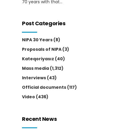
70 years with that...
Post Categories
NIPA 30 Years
(8)
Proposals of NIPA
(3)
Kateqoriyasız
(40)
Mass media
(1,312)
Interviews
(43)
Official documents
(117)
Video
(436)
Recent News