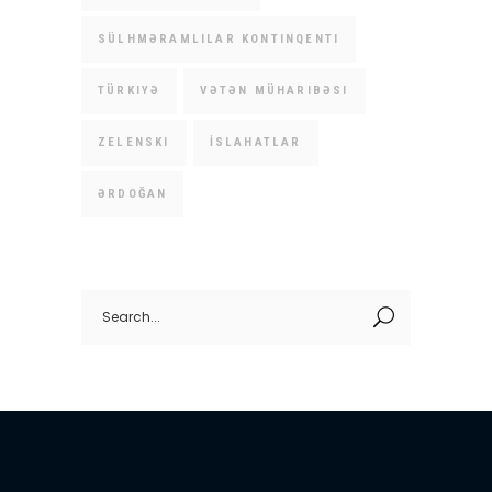
SÜLHMƏRAMLILAR KONTINQENTI
TÜRKIYƏ
VƏTƏN MÜHARIBƏSI
ZELENSKI
İSLAHATLAR
ƏRDOĞAN
Search
for: