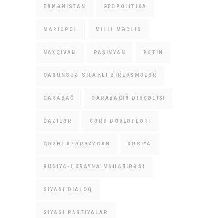
ERMƏNISTAN
GEOPOLITIKA
MARIUPOL
MILLI MƏCLIS
NAXÇIVAN
PAŞINYAN
PUTIN
QANUNSUZ SILAHLI BIRLƏŞMƏLƏR
QARABAĞ
QARABAĞIN DIRÇƏLIŞI
QAZILƏR
QƏRB DÖVLƏTLƏRI
QƏRBI AZƏRBAYCAN
RUSIYA
RUSIYA-UKRAYNA MÜHARIBƏSI
SIYASI DIALOQ
SIYASI PARTIYALAR