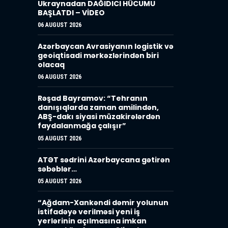
Ukraynadan DAĞIDICI HÜCUMU
BAŞLATDI – VİDEO
06 AUGUST 2026
Azərbaycan Avrasiyanın logistik və
geoiqtisadi mərkəzlərindən biri
olacaq
06 AUGUST 2026
Rəşad Bayramov: “Tehranın
danışıqlarda zaman amilindən,
ABŞ-dakı siyasi müzakirələrdən
faydalanmağa çalışır”
05 AUGUST 2026
ATƏT sədrini Azərbaycana gətirən
səbəblər…
05 AUGUST 2026
“Ağdam-Xankəndi dəmir yolunun
istifadəyə verilməsi yeni iş
yerlərinin açılmasına imkan