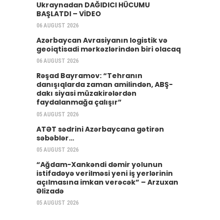
Ukraynadan DAĞIDICI HÜCUMU
BAŞLATDI – VİDEO
06 AUGUST 2026
Azərbaycan Avrasiyanın logistik və
geoiqtisadi mərkəzlərindən biri olacaq
06 AUGUST 2026
Rəşad Bayramov: “Tehranın
danışıqlarda zaman amilindən, ABŞ-
dakı siyasi müzakirələrdən
faydalanmağa çalışır”
05 AUGUST 2026
ATƏT sədrini Azərbaycana gətirən
səbəblər…
05 AUGUST 2026
“Ağdam-Xankəndi dəmir yolunun
istifadəyə verilməsi yeni iş yerlərinin
açılmasına imkan verəcək” – Arzuxan
Əlizadə
05 AUGUST 2026