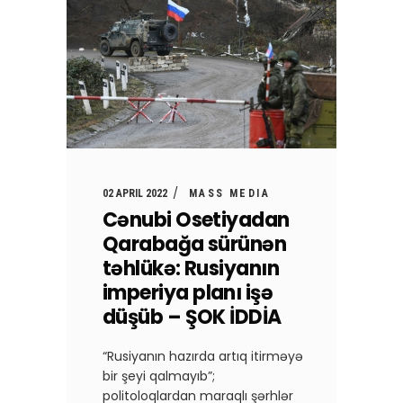
02 APRIL 2022
MASS MEDIA
Cənubi Osetiyadan
Qarabağa sürünən
təhlükə: Rusiyanın
imperiya planı işə
düşüb – ŞOK İDDİA
“Rusiyanın hazırda artıq itirməyə
bir şeyi qalmayıb”;
politoloqlardan maraqlı şərhlər