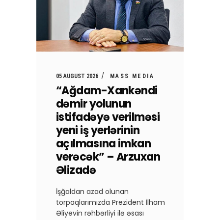
05 AUGUST 2026
MASS MEDIA
“Ağdam-Xankəndi
dəmir yolunun
istifadəyə verilməsi
yeni iş yerlərinin
açılmasına imkan
verəcək” – Arzuxan
Əlizadə
İşğaldan azad olunan
torpaqlarımızda Prezident İlham
Əliyevin rəhbərliyi ilə əsası