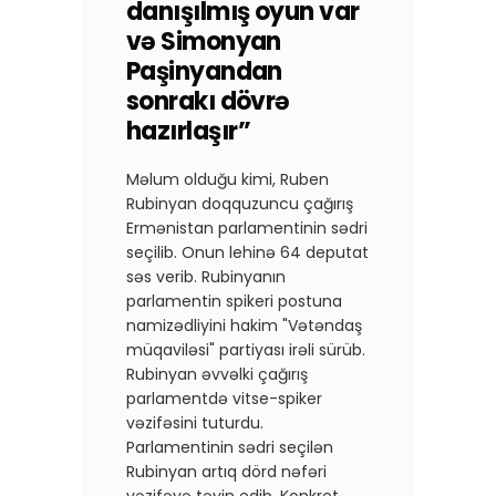
danışılmış oyun var
və Simonyan
Paşinyandan
sonrakı dövrə
hazırlaşır”
Məlum olduğu kimi, Ruben
Rubinyan doqquzuncu çağırış
Ermənistan parlamentinin sədri
seçilib. Onun lehinə 64 deputat
səs verib. Rubinyanın
parlamentin spikeri postuna
namizədliyini hakim "Vətəndaş
müqaviləsi" partiyası irəli sürüb.
Rubinyan əvvəlki çağırış
parlamentdə vitse-spiker
vəzifəsini tuturdu.
Parlamentinin sədri seçilən
Rubinyan artıq dörd nəfəri
vəzifəyə təyin edib. Konkret