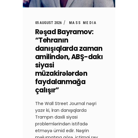
05 AUGUST 2026
MASS MEDIA
Rəşad Bayramov:
“Tehranın
danışıqlarda zaman
amilindən, ABŞ-dakı
siyasi
müzakirələrdən
faydalanmağa
çalışır”
The Wall Street Journal nəşri
yazır ki, İran danışıqlarda
Trampın daxili siyasi
problemlərindən istifadə
etməyə ümid edir. Nəşrin
məlumatına görə, ictimai rəy