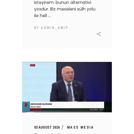
istəyirəm: bunun alternativi
yoxdur. Biz məsələni sülh yolu
ilə həll
BY
ADMIN_AMIP
03 AUGUST 2026
MASS MEDIA