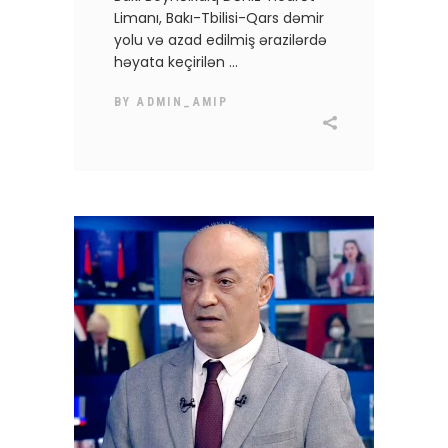
Limanı, Bakı-Tbilisi-Qars dəmir
yolu və azad edilmiş ərazilərdə
həyata keçirilən
BY
ADMIN_AMIP