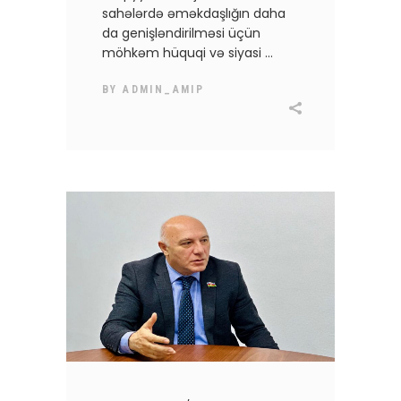
sahələrdə əməkdaşlığın daha
da genişləndirilməsi üçün
möhkəm hüquqi və siyasi
BY
ADMIN_AMIP