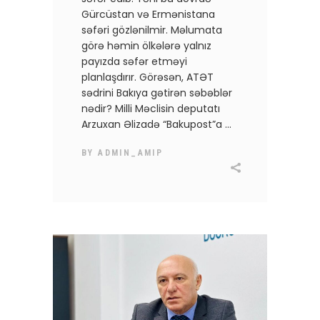
Gürcüstan və Ermənistana
səfəri gözlənilmir. Məlumata
görə həmin ölkələrə yalnız
payızda səfər etməyi
planlaşdırır. Görəsən, ATƏT
sədrini Bakıya gətirən səbəblər
nədir? Milli Məclisin deputatı
Arzuxan Əlizadə “Bakupost”a
BY
ADMIN_AMIP