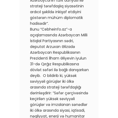
Azərbaycanın türk dünyası ilə
strateji tərəfdaşlıq siyasətinin
ardıcıl şəkildə inkişaf etdiyini
göstərən mühüm diplomatik
hadisədir”.
Bunu “Cebheinfo.az”-a
açıqlamasında Azərbaycan Milli
İstiqlal Partiyasının sədri,
deputat Arzuxan Əlizadə
Azərbaycan Respublikasının
Prezidenti İlham Əliyevin iyulun
31-də Qırğız Respublikasına
dövlət səfəri ilə bağlı danışarkən
deyib. O bildirib ki, yüksək
səviyyəli görüşlər iki ölkə
arasında strateji tərəfdaşlığı
dərinləşdirir: “Səfər çərçivəsində
keçirilən yüksək səviyyəli
görüşlər və imzalanan sənədlər
iki ölkə arasında siyasi, iqtisadi,
nəqliyyat, enerji və humanitar