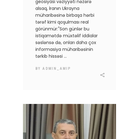
geosiyasi vəziyyəti nəzərə
alsaq, İranın Ukrayna
müharibəsinə birbaşa hərbi
tərəf kimi qoşulması real
görünmür:"Son günlər bu
istiqamətdə müxtəlif iddialar
səslənsə də, onları daha çox
informasiya müharibəsinin
tərkib hissəsi
BY
ADMIN_AMIP