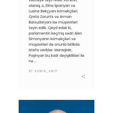
olaraq, o, Elina İşxanyan və
Lusine Bekçyanı köməkçiləri,
Qreta Zorunts və Arman
Barxudaryanı isə müşavirləri
təyin edib. Qeyd edək ki,
parlamentin keçmiş sədri Alen
Simonyanın köməkçiləri və
müşavirləri də onunla birlikdə
istefa veriblər. Maraqlıdır,
Paşinyan bu kadr dəyişiklikləri ilə
nə
BY
ADMIN_AMIP