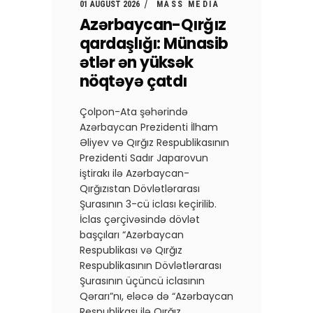
01 AUGUST 2026
MASS MEDIA
Azərbaycan-Qırğız
qardaşlığı: Münasib
ətlər ən yüksək
nöqtəyə çatdı
Çolpon-Ata şəhərində
Azərbaycan Prezidenti İlham
Əliyev və Qırğız Respublikasının
Prezidenti Sadır Japarovun
iştirakı ilə Azərbaycan-
Qırğızıstan Dövlətlərarası
Şurasının 3-cü iclası keçirilib.
İclas çərçivəsində dövlət
başçıları “Azərbaycan
Respublikası və Qırğız
Respublikasının Dövlətlərarası
Şurasının üçüncü iclasının
Qərarı”nı, eləcə də “Azərbaycan
Respublikası ilə Qırğız