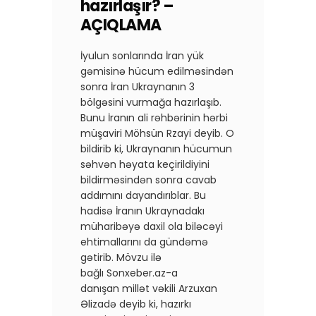
hazırlaşır? –
AÇIQLAMA
İyulun sonlarında İran yük
gəmisinə hücum edilməsindən
sonra İran Ukraynanın 3
bölgəsini vurmağa hazırlaşıb.
Bunu İranın ali rəhbərinin hərbi
müşaviri Möhsün Rzayi deyib. O
bildirib ki, Ukraynanın hücumun
səhvən həyata keçirildiyini
bildirməsindən sonra cavab
addımını dayandırıblar. Bu
hadisə İranın Ukraynadakı
müharibəyə daxil ola biləcəyi
ehtimallarını da gündəmə
gətirib. Mövzu ilə
bağlı Sonxeber.az-a
danışan millət vəkili Arzuxan
Əlizadə deyib ki, hazırkı