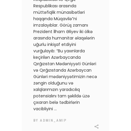
Respublikası arasında
müttəfiqlik münasibətləri
haqqında Müqavilə”ni
imzalayıblar. Görüş zamanı
Prezident İlham Əliyev iki ölkə
arasında humanitar əlaqələrin
uğurlu inkişaf etdiyini
vurğulayıb: “Bu yaxınlarda
keçirilən Azərbaycanda
Qırğızıstan Mədəniyyəti Günləri
və Qırğızıstanda Azərbaycan
Günləri mədəniyyətimizin necə
zəngin olduğunu və
xalqlarımızın yaradıcılıq
potensialını tam şəkildə üzə
çıxaran belə tədbirlərin
vacibliyini
BY
ADMIN_AMIP