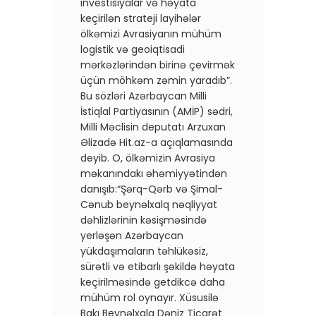
investisiyalar və həyata
keçirilən strateji layihələr
ölkəmizi Avrasiyanın mühüm
logistik və geoiqtisadi
mərkəzlərindən birinə çevirmək
üçün möhkəm zəmin yaradıb”.
Bu sözləri Azərbaycan Milli
İstiqlal Partiyasının (AMİP) sədri,
Milli Məclisin deputatı Arzuxan
Əlizadə Hit.az-a açıqlamasında
deyib. O, ölkəmizin Avrasiya
məkanındakı əhəmiyyətindən
danışıb:“Şərq-Qərb və Şimal-
Cənub beynəlxalq nəqliyyat
dəhlizlərinin kəsişməsində
yerləşən Azərbaycan
yükdaşımaların təhlükəsiz,
sürətli və etibarlı şəkildə həyata
keçirilməsində getdikcə daha
mühüm rol oynayır. Xüsusilə
Bakı Beynəlxalq Dəniz Ticarət