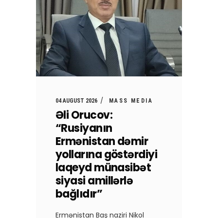
04 AUGUST 2026
MASS MEDIA
Əli Orucov:
“Rusiyanın
Ermənistan dəmir
yollarına göstərdiyi
laqeyd münasibət
siyasi amillərlə
bağlıdır”
Ermənistan Baş naziri Nikol