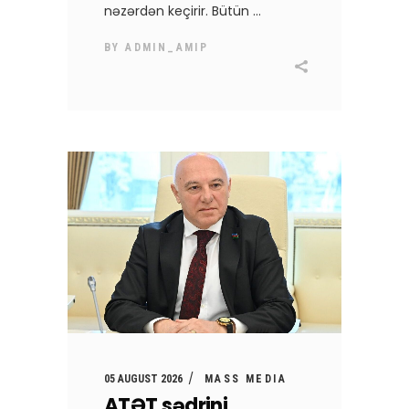
nəzərdən keçirir. Bütün
BY
ADMIN_AMIP
05 AUGUST 2026
MASS MEDIA
ATƏT sədrini