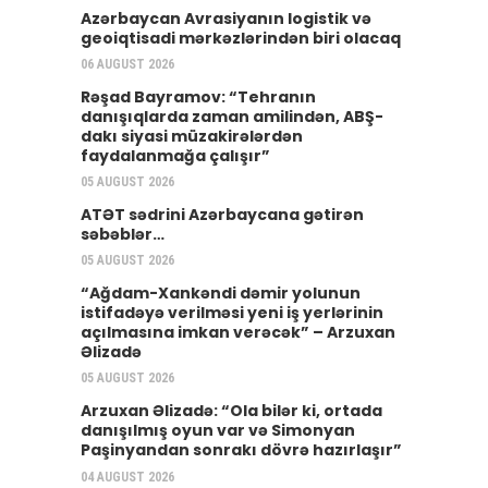
Azərbaycan Avrasiyanın logistik və
geoiqtisadi mərkəzlərindən biri olacaq
06 AUGUST 2026
Rəşad Bayramov: “Tehranın
danışıqlarda zaman amilindən, ABŞ-
dakı siyasi müzakirələrdən
faydalanmağa çalışır”
05 AUGUST 2026
ATƏT sədrini Azərbaycana gətirən
səbəblər…
05 AUGUST 2026
“Ağdam-Xankəndi dəmir yolunun
istifadəyə verilməsi yeni iş yerlərinin
açılmasına imkan verəcək” – Arzuxan
Əlizadə
05 AUGUST 2026
Arzuxan Əlizadə: “Ola bilər ki, ortada
danışılmış oyun var və Simonyan
Paşinyandan sonrakı dövrə hazırlaşır”
04 AUGUST 2026