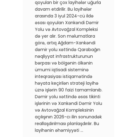
qoyulan bir çox layihələr uğurla
davam etdirilir. Bu layihələr
arasında 3 iyul 2024-cü ildə
əsası qoyulan Xankəndi Dəmir
Yolu və Avtovağzal Kompleksi
də yer alır. Son məlumatlara
görə, artıq Ağdam-Xankəndi
dəmir yolu xəttində Qarabağın
nəqliyyat infrastrukturunun
bərpası və bölgənin ölkənin
ümumi iqtisadi sisteminə
inteqrasiyası istiqamətində
həyata keçirilən strateji layihə
üzrə işlərin 90 faizi tamamlanıb.
Dəmir yolu xəttində əsas tikinti
işlərinin və Xankəndi Dəmir Yolu
və Avtovağzal Kompleksinin
açılışının 2026-cı ilin sonunadək
reallaşdırılması planlaşdırılır. Bu
layihənin əhəmiyyəti