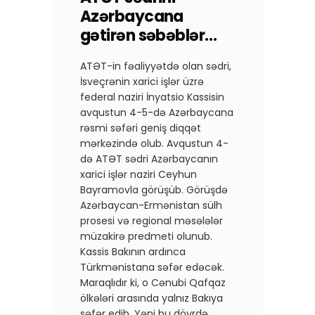
Azərbaycana
gətirən səbəblər…
ATƏT-in fəaliyyətdə olan sədri,
İsveçrənin xarici işlər üzrə
federal naziri İnyatsio Kassisin
avqustun 4-5-də Azərbaycana
rəsmi səfəri geniş diqqət
mərkəzində olub. Avqustun 4-
də ATƏT sədri Azərbaycanın
xarici işlər naziri Ceyhun
Bayramovla görüşüb. Görüşdə
Azərbaycan-Ermənistan sülh
prosesi və regional məsələlər
müzakirə predmeti olunub.
Kassis Bakının ardınca
Türkmənistana səfər edəcək.
Maraqlıdır ki, o Cənubi Qafqaz
ölkələri arasında yalnız Bakıya
səfər edib. Yəni bu dövrdə