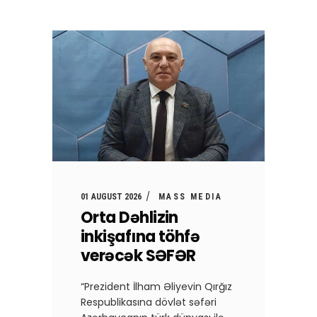
01 AUGUST 2026
MASS MEDIA
Orta Dəhlizin
inkişafına töhfə
verəcək SƏFƏR
“Prezident İlham Əliyevin Qırğız
Respublikasına dövlət səfəri