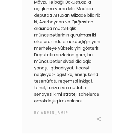
Mövzu ilə bağlı Bakues.az-a
açıqlama verən Milli Məclisin
deputatı Arzuxan Əlizadə bildirib
ki, Azərbaycan və Qırğızıstan
arasında müttəfiqlik
münasibətlərinin qurulması iki
ölkə arasında əməkdaşlığın yeni
mərhələyə yüksəldiyini göstərir.
Deputatın sözlərinə görə, bu
münasibətlər siyasi dialoqla
yanaşı, iqtisadiyyat, ticarət,
nəqliyyat-logistika, enerji, kənd
təsərrüfatı, rəqəmsal inkişaf,
təhsil, turizm və müdafiə
sənayesi kimi strateji sahələrdə
əməkdaşlıq imkanlarını
BY
ADMIN_AMIP