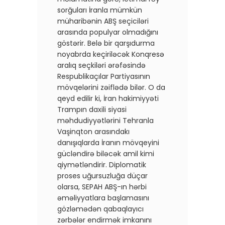
sorğuları İranla mümkün
müharibənin ABŞ seçiciləri
arasında populyar olmadığını
göstərir. Belə bir qarşıdurma
noyabrda keçiriləcək Konqresə
aralıq seçkiləri ərəfəsində
Respublikaçılar Partiyasının
mövqelərini zəiflədə bilər. O da
qeyd edilir ki, İran hakimiyyəti
Trampın daxili siyasi
məhdudiyyətlərini Tehranla
Vaşinqton arasındakı
danışıqlarda İranın mövqeyini
gücləndirə biləcək amil kimi
qiymətləndirir. Diplomatik
proses uğursuzluğa düçar
olarsa, SEPAH ABŞ-ın hərbi
əməliyyatlara başlamasını
gözləmədən qabaqlayıcı
zərbələr endirmək imkanını