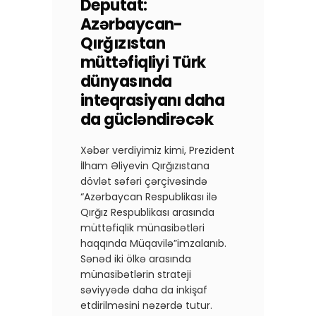
Deputat:
Azərbaycan-
Qırğızıstan
müttəfiqliyi Türk
dünyasında
inteqrasiyanı daha
da gücləndirəcək
Xəbər verdiyimiz kimi, Prezident
İlham Əliyevin Qırğızıstana
dövlət səfəri çərçivəsində
“Azərbaycan Respublikası ilə
Qırğız Respublikası arasında
müttəfiqlik münasibətləri
haqqında Müqavilə”imzalanıb.
Sənəd iki ölkə arasında
münasibətlərin strateji
səviyyədə daha da inkişaf
etdirilməsini nəzərdə tutur.