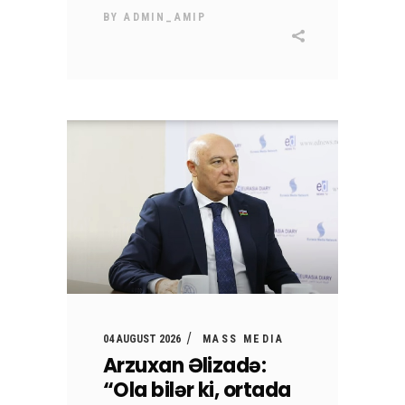
BY
ADMIN_AMIP
04 AUGUST 2026
MASS MEDIA
Arzuxan Əlizadə:
“Ola bilər ki, ortada