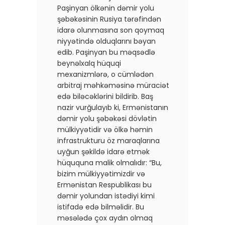
Paşinyan ölkənin dəmir yolu
şəbəkəsinin Rusiya tərəfindən
idarə olunmasına son qoymaq
niyyətində olduqlarını bəyan
edib. Paşinyan bu məqsədlə
beynəlxalq hüquqi
mexanizmlərə, o cümlədən
arbitraj məhkəməsinə müraciət
edə biləcəklərini bildirib. Baş
nazir vurğulayıb ki, Ermənistanın
dəmir yolu şəbəkəsi dövlətin
mülkiyyətidir və ölkə həmin
infrastrukturu öz maraqlarına
uyğun şəkildə idarə etmək
hüququna malik olmalıdır: “Bu,
bizim mülkiyyətimizdir və
Ermənistan Respublikası bu
dəmir yolundan istədiyi kimi
istifadə edə bilməlidir. Bu
məsələdə çox aydın olmaq