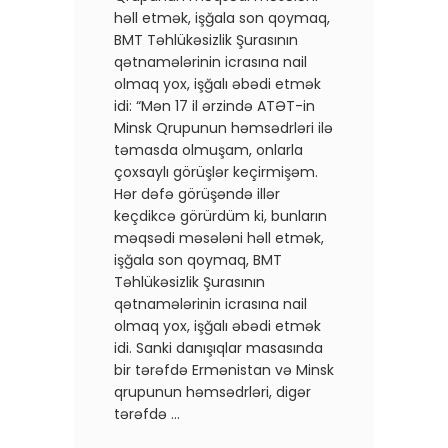
həll etmək, işğala son qoymaq,
BMT Təhlükəsizlik Şurasının
qətnamələrinin icrasına nail
olmaq yox, işğalı əbədi etmək
idi: “Mən 17 il ərzində ATƏT-in
Minsk Qrupunun həmsədrləri ilə
təmasda olmuşam, onlarla
çoxsaylı görüşlər keçirmişəm.
Hər dəfə görüşəndə illər
keçdikcə görürdüm ki, bunların
məqsədi məsələni həll etmək,
işğala son qoymaq, BMT
Təhlükəsizlik Şurasının
qətnamələrinin icrasına nail
olmaq yox, işğalı əbədi etmək
idi. Sanki danışıqlar masasında
bir tərəfdə Ermənistan və Minsk
qrupunun həmsədrləri, digər
tərəfdə