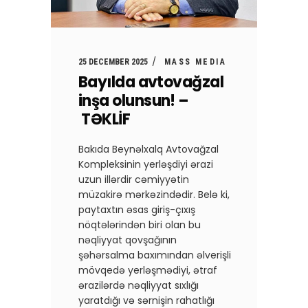
25 DECEMBER 2025
MASS MEDIA
Bayılda avtovağzal
inşa olunsun! –
TƏKLİF
Bakıda Beynəlxalq Avtovağzal
Kompleksinin yerləşdiyi ərazi
uzun illərdir cəmiyyətin
müzakirə mərkəzindədir. Belə ki,
paytaxtın əsas giriş-çıxış
nöqtələrindən biri olan bu
nəqliyyat qovşağının
şəhərsalma baxımından əlverişli
mövqedə yerləşmədiyi, ətraf
ərazilərdə nəqliyyat sıxlığı
yaratdığı və sərnişin rahatlığı