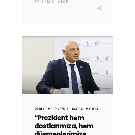
BY
ADMIN_AMIP
25 DECEMBER 2025
MASS MEDIA
“Prezident həm
dostlarımıza, həm
düşmənlərimizə