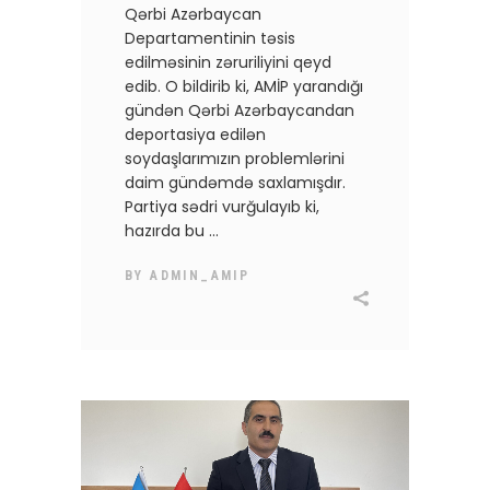
Qərbi Azərbaycan
Departamentinin təsis
edilməsinin zəruriliyini qeyd
edib. O bildirib ki, AMİP yarandığı
gündən Qərbi Azərbaycandan
deportasiya edilən
soydaşlarımızın problemlərini
daim gündəmdə saxlamışdır.
Partiya sədri vurğulayıb ki,
hazırda bu
BY
ADMIN_AMIP