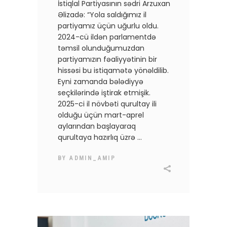
İstiqlal Partiyasının sədri Arzuxan
Əlizadə: “Yola saldığımız il
partiyamız üçün uğurlu oldu.
2024-cü ildən parlamentdə
təmsil olunduğumuzdan
partiyamızın fəaliyyətinin bir
hissəsi bu istiqamətə yönəldilib.
Eyni zamanda bələdiyyə
seçkilərində iştirak etmişik.
2025-ci il növbəti qurultay ili
olduğu üçün mart-aprel
aylarından başlayaraq
qurultaya hazırlıq üzrə
BY
ADMIN_AMIP