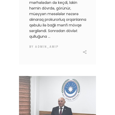
mərhələdən də keçdi, lakin
həmin dövrdə, görünür,
müəyyən məsələlər nəzərə
alınaraq prokurorluq orqanlarına
qəbulu ilə bağlı mənfi mövqe
sərgiləndi. Sonradan dövlət
qulluğuna
BY
ADMIN_AMIP