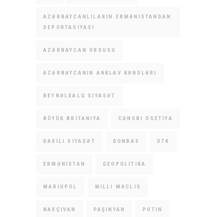
AZƏRBAYCANLILARIN ERMƏNISTANDAN
DEPORTASIYASI
AZƏRBAYCAN ORDUSU
AZƏRBAYCANIN ANKLAV KƏNDLƏRI
BEYNƏLXALQ SIYASƏT
BÖYÜK BRITANIYA
CƏNUBI OSETIYA
DAXILI SIYASƏT
DONBAS
DTK
ERMƏNISTAN
GEOPOLITIKA
MARIUPOL
MILLI MƏCLIS
NAXÇIVAN
PAŞINYAN
PUTIN