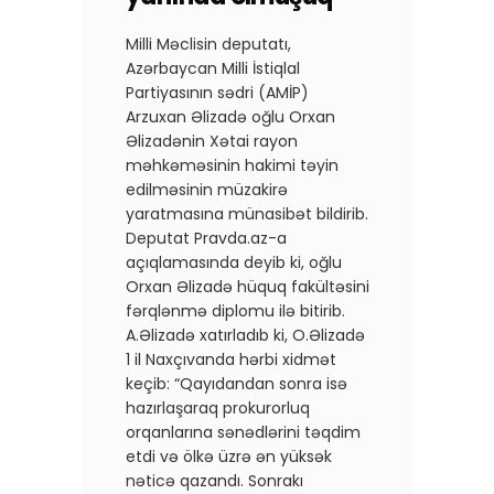
Milli Məclisin deputatı,
Azərbaycan Milli İstiqlal
Partiyasının sədri (AMİP)
Arzuxan Əlizadə oğlu Orxan
Əlizadənin Xətai rayon
məhkəməsinin hakimi təyin
edilməsinin müzakirə
yaratmasına münasibət bildirib.
Deputat Pravda.az-a
açıqlamasında deyib ki, oğlu
Orxan Əlizadə hüquq fakültəsini
fərqlənmə diplomu ilə bitirib.
A.Əlizadə xatırladıb ki, O.Əlizadə
1 il Naxçıvanda hərbi xidmət
keçib: “Qayıdandan sonra isə
hazırlaşaraq prokurorluq
orqanlarına sənədlərini təqdim
etdi və ölkə üzrə ən yüksək
nəticə qazandı. Sonrakı