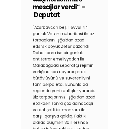
mesajlar verdi” –
Deputat
"Azərbaycan beş il əvvəl 44
günlük Vətən müharibəsi ilə öz
torpaqlarını işğaldan azad
edərək böyük Zəfər qazandı.
Daha sonra isə bir günlük
antiterror əməliyyatları ilə
Qarabağdakı separatçı rejimin
varlığına son qoyaraq ərazi
bütövlüyünü və suverenliyini
tam bərpa etdi. Bununla da
regionda yeni reallıqlar yarandı.
Biz torpaqlarımızı işğaldan azad
etdikdən sonra çox acınacaqlı
və dəhşətli bir mənzərə ilə
qarşı-qarşıya qaldıq. Faktiki
olaraq düşmən 30 il ərzində
bütün infrastrukturu sıradan