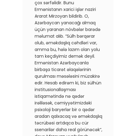
çox sərfəlidir. Bunu
Ermənistanın xarici işlər naziri
Ararat Mirzoyan bildirib. O,
Azərbaycan yanacağı almaq
üçün yaranan növbələr barədə
məlumat alıb. “Sülh bərqərar
olub, əməkdaşlıq cəhdləri var,
amma bu, hələ lazım olan yolu
tam keçdiyimiz demək deyil.
Ermənistan Azərbaycanla
birbaşa ticarət əlaqələrinin
qurulması məsələsini müzakirə
edir. Hesab edirəm ki, biz sülhün
institusionallaşması
istiqamətində nə qədər
irəliləsək, cəmiyyətimizdəki
psixoloji baryerlər bir o qədər
aradan qalxacaq və əməkdaşlıq
təcrübəsi artdıqca bu cür
ssenarilər daha real görünəcək”,