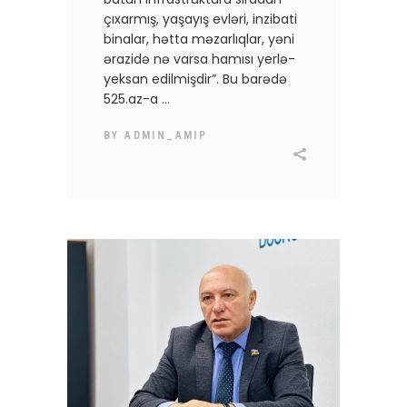
çıxarmış, yaşayış evləri, inzibati
binalar, hətta məzarlıqlar, yəni
ərazidə nə varsa hamısı yerlə-
yeksan edilmişdir”. Bu barədə
525.az-a
BY
ADMIN_AMIP