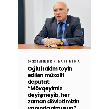
29 DECEMBER 2025
MASS MEDIA
Oğlu hakim təyin
edilən müxalif
deputat:
“Mövqeyimiz
dəyişməyib, hər
zaman dövlətimizin
yanında olmuşuq”