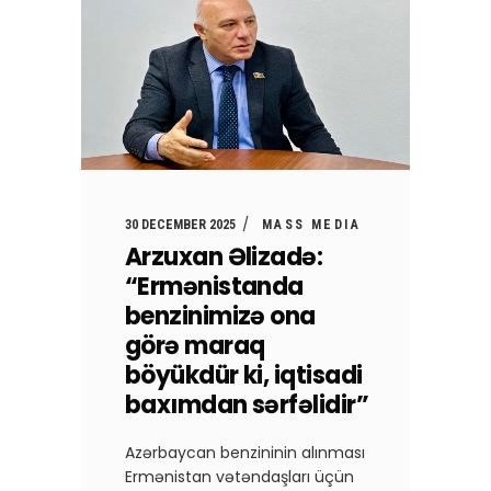
30 DECEMBER 2025
MASS MEDIA
Arzuxan Əlizadə:
“Ermənistanda
benzinimizə ona
görə maraq
böyükdür ki, iqtisadi
baxımdan sərfəlidir”
Azərbaycan benzininin alınması
Ermənistan vətəndaşları üçün