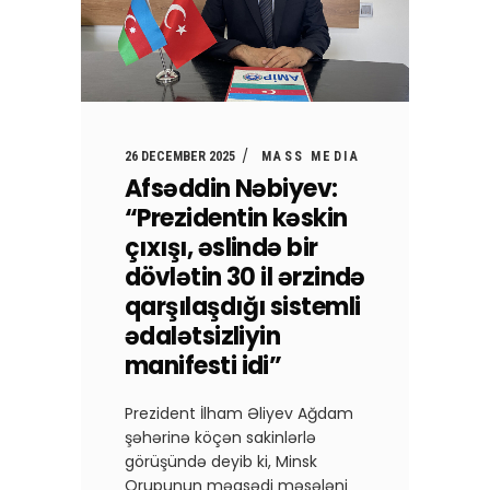
26 DECEMBER 2025
MASS MEDIA
Afsəddin Nəbiyev:
“Prezidentin kəskin
çıxışı, əslində bir
dövlətin 30 il ərzində
qarşılaşdığı sistemli
ədalətsizliyin
manifesti idi”
Prezident İlham Əliyev Ağdam
şəhərinə köçən sakinlərlə
görüşündə deyib ki, Minsk
Qrupunun məqsədi məsələni