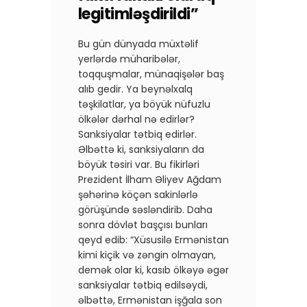
legitimləşdirildi”
Bu gün dünyada müxtəlif
yerlərdə müharibələr,
toqquşmalar, münaqişələr baş
alıb gedir. Ya beynəlxalq
təşkilatlar, ya böyük nüfuzlu
ölkələr dərhal nə edirlər?
Sanksiyalar tətbiq edirlər.
Əlbəttə ki, sanksiyaların da
böyük təsiri var. Bu fikirləri
Prezident İlham Əliyev Ağdam
şəhərinə köçən sakinlərlə
görüşündə səsləndirib. Daha
sonra dövlət başçısı bunları
qeyd edib: “Xüsusilə Ermənistan
kimi kiçik və zəngin olmayan,
demək olar ki, kasıb ölkəyə əgər
sanksiyalar tətbiq edilsəydi,
əlbəttə, Ermənistan işğala son