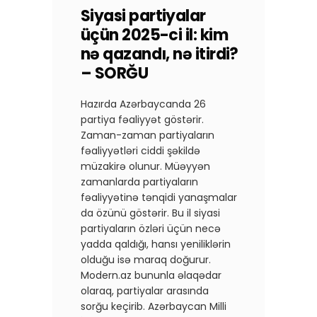
Siyasi partiyalar
üçün 2025-ci il: kim
nə qazandı, nə itirdi?
– SORĞU
Hazırda Azərbaycanda 26
partiya fəaliyyət göstərir.
Zaman-zaman partiyaların
fəaliyyətləri ciddi şəkildə
müzakirə olunur. Müəyyən
zamanlarda partiyaların
fəaliyyətinə tənqidi yanaşmalar
da özünü göstərir. Bu il siyasi
partiyaların özləri üçün necə
yadda qaldığı, hansı yeniliklərin
olduğu isə maraq doğurur.
Modern.az bununla əlaqədar
olaraq, partiyalar arasında
sorğu keçirib. Azərbaycan Milli