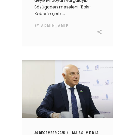
deyə Mirzoyan vurğulayıb.
Sözügedən məsələni “Bakı-
Xəbər”ə şərh
BY
ADMIN_AMIP
30 DECEMBER 2025
MASS MEDIA