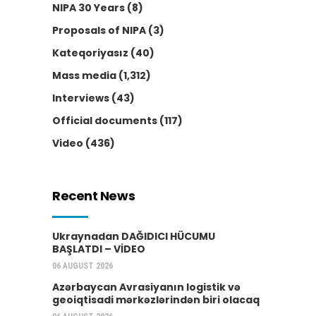
NIPA 30 Years
(8)
Proposals of NIPA
(3)
Kateqoriyasız
(40)
Mass media
(1,312)
Interviews
(43)
Official documents
(117)
Video
(436)
Recent News
Ukraynadan DAĞIDICI HÜCUMU
BAŞLATDI – VİDEO
06 AUGUST 2026
Azərbaycan Avrasiyanın logistik və
geoiqtisadi mərkəzlərindən biri olacaq