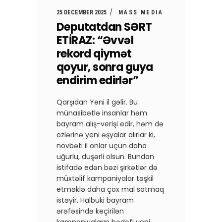
25 DECEMBER 2025
MASS MEDIA
Deputatdan SƏRT
ETİRAZ: “Əvvəl
rekord qiymət
qoyur, sonra guya
endirim edirlər”
Qarşıdan Yeni il gəlir. Bu
münasibətlə insanlar həm
bayram alış-verişi edir, həm də
özlərinə yeni əşyalar alırlar ki,
növbəti il onlar üçün daha
uğurlu, düşərli olsun. Bundan
istifadə edən bəzi şirkətlər də
müxtəlif kampaniyalar təşkil
etməklə daha çox mal satmaq
istəyir. Halbuki bayram
ərəfəsində keçirilən
kampaniyaların hədəfi yeni