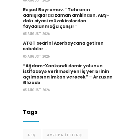
06 AUGUST 2026
Rəşad Bayramov: “Tehranın
danışıqlarda zaman amilindən, ABŞ-
dakı siyasi müzakirələrdən
faydalanmağa çalışır”
05 AUGUST 2026
ATƏT sədrini Azərbaycana gətirən
səbəblər…
05 AUGUST 2026
“Ağdam-Xankəndi dəmir yolunun
istifadəyə verilməsi yeni iş yerlərinin
açılmasına imkan verəcək” – Arzuxan
Əlizadə
05 AUGUST 2026
Tags
ABŞ
AVROPA İTTIFAQI