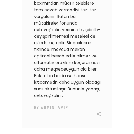
baxımından müasir tələblərə
tam cavab vermədiyi tez-tez
vurğulanır. Bütün bu
müzakirələr fonunda
avtovağzalın yerinin dəyişdirilib-
dəyişdirilməməsi məsələsi də
gündəmə gəlir. Bir çoxlarının
fikrincə, mövcud məkan
optimal hesab edilə bilməz və
alternativ ərazilərə köçürülməsi
daha məqsədəuyğun ola bilər.
Belə olan halda isə hansı
istiqamətin daha uyğun olacağı
sualı aktuallaşır. Bununla yanaşı,
avtovağzalın
BY
ADMIN_AMIP