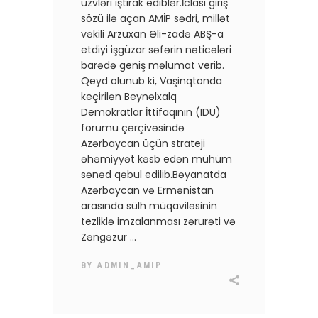
üzvləri iştirak ediblər.​​İclası giriş
sözü ilə açan AMİP sədri, millət
vəkili Arzuxan Əli-zadə ABŞ-a
etdiyi işgüzar səfərin nəticələri
barədə geniş məlumat verib.
Qeyd olunub ki, Vaşinqtonda
keçirilən Beynəlxalq
Demokratlar İttifaqının (IDU)
forumu çərçivəsində
Azərbaycan üçün strateji
əhəmiyyət kəsb edən mühüm
sənəd qəbul edilib.​Bəyanatda
Azərbaycan və Ermənistan
arasında sülh müqaviləsinin
tezliklə imzalanması zərurəti və
Zəngəzur
BY
ADMIN_AMIP