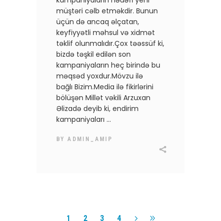
müştəri cəlb etməkdir. Bunun
üçün də ancaq əlçatan,
keyfiyyətli məhsul və xidmət
təklif olunmalıdır.Çox təəssüf ki,
bizdə təşkil edilən son
kampaniyaların heç birində bu
məqsəd yoxdur.Mövzu ilə
bağlı Bizim.Media ilə fikirlərini
bölüşən Millət vəkili Arzuxan
Əlizadə deyib ki, endirim
kampaniyaları
BY
ADMIN_AMIP
1
2
3
4