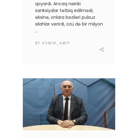
qoyardı. Ancaq nəinki
sanksiyalar tətbiq edilmədi,
əksinə, onlara bəziləri pulsuz
silahlar verirdi, özü də bir milyon
BY
ADMIN_AMIP