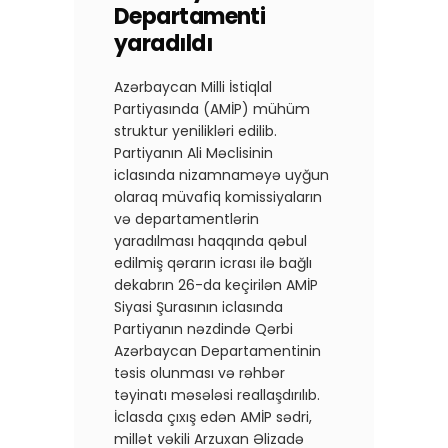
Departamenti
yaradıldı
Azərbaycan Milli İstiqlal
Partiyasında (AMİP) mühüm
struktur yenilikləri edilib.
Partiyanın Ali Məclisinin
iclasında nizamnaməyə uyğun
olaraq müvafiq komissiyaların
və departamentlərin
yaradılması haqqında qəbul
edilmiş qərarın icrası ilə bağlı
dekabrın 26-da keçirilən AMİP
Siyasi Şurasının iclasında
Partiyanın nəzdində Qərbi
Azərbaycan Departamentinin
təsis olunması və rəhbər
təyinatı məsələsi reallaşdırılıb.​
İclasda çıxış edən AMİP sədri,
millət vəkili Arzuxan Əlizadə