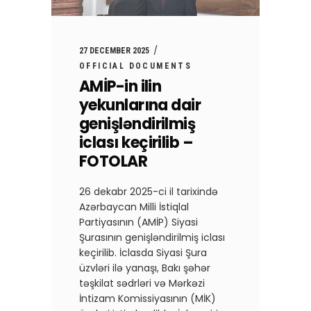
27 DECEMBER 2025
OFFICIAL DOCUMENTS
AMİP-in ilin
yekunlarına dair
genişləndirilmiş
iclası keçirilib –
FOTOLAR
​26 dekabr 2025-ci il tarixində
Azərbaycan Milli İstiqlal
Partiyasının (AMİP) Siyasi
Şurasının genişləndirilmiş iclası
keçirilib. İclasda Siyasi Şura
üzvləri ilə yanaşı, Bakı şəhər
təşkilat sədrləri və Mərkəzi
İntizam Komissiyasının (MİK)