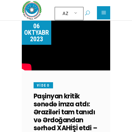
AZ
06
OKTYABR
2023
VIDEO
Paşinyan kritik
sənədə imza atdı:
Əraziləri tam tanıdı
və Ərdoğandan
sərhəd XAHİŞİ etdi –