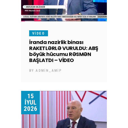
VIDEO
İranda nazirlik binası
RAKETLƏRLƏ VURULDU: ABŞ
böyük hücumu RƏSMƏN
BAŞLATDI – VİDEO
BY
ADMIN_AMIP
15
İYUL
2026