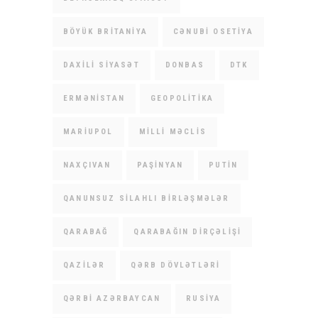
BÖYÜK BRITANIYA
CƏNUBI OSETIYA
DAXILI SIYASƏT
DONBAS
DTK
ERMƏNISTAN
GEOPOLITIKA
MARIUPOL
MILLI MƏCLIS
NAXÇIVAN
PAŞINYAN
PUTIN
QANUNSUZ SILAHLI BIRLƏŞMƏLƏR
QARABAĞ
QARABAĞIN DIRÇƏLIŞI
QAZILƏR
QƏRB DÖVLƏTLƏRI
QƏRBI AZƏRBAYCAN
RUSIYA