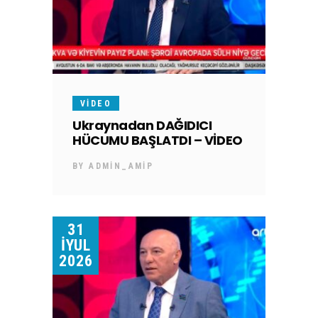
VIDEO
Ukraynadan DAĞIDICI
HÜCUMU BAŞLATDI – VİDEO
BY
ADMIN_AMIP
31
İYUL
2026