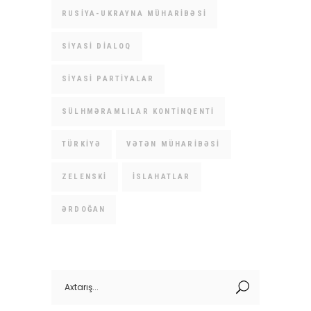
RUSIYA-UKRAYNA MÜHARIBƏSI
SIYASI DIALOQ
SIYASI PARTIYALAR
SÜLHMƏRAMLILAR KONTINQENTI
TÜRKIYƏ
VƏTƏN MÜHARIBƏSI
ZELENSKI
İSLAHATLAR
ƏRDOĞAN
Search
for: