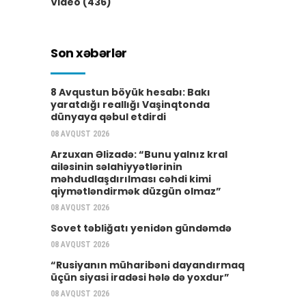
Video
(436)
Son xəbərlər
8 Avqustun böyük hesabı: Bakı
yaratdığı reallığı Vaşinqtonda
dünyaya qəbul etdirdi
08 AVQUST 2026
Arzuxan Əlizadə: “Bunu yalnız kral
ailəsinin səlahiyyətlərinin
məhdudlaşdırılması cəhdi kimi
qiymətləndirmək düzgün olmaz”
08 AVQUST 2026
Sovet təbliğatı yenidən gündəmdə
08 AVQUST 2026
“Rusiyanın müharibəni dayandırmaq
üçün siyasi iradəsi hələ də yoxdur”
08 AVQUST 2026