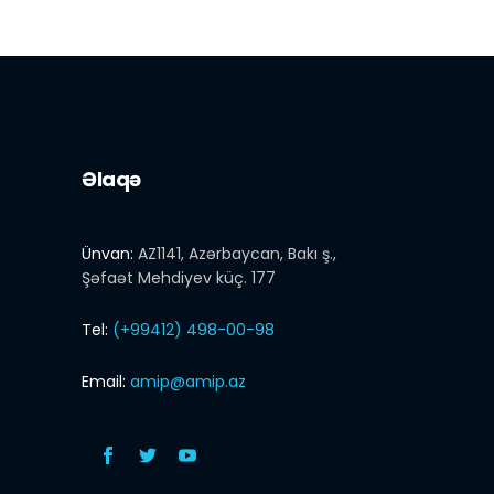
Əlaqə
Ünvan:
AZ1141, Azərbaycan, Bakı ş.,
Şəfaət Mehdiyev küç. 177
Tel:
(+99412) 498-00-98
Email:
amip@amip.az