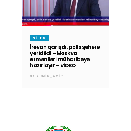
VIDEO
İrəvan qarışdı, polis şəhərə
yeridildi – Moskva
erməniləri müharibəyə
hazırlayır – VİDEO
BY
ADMIN_AMIP