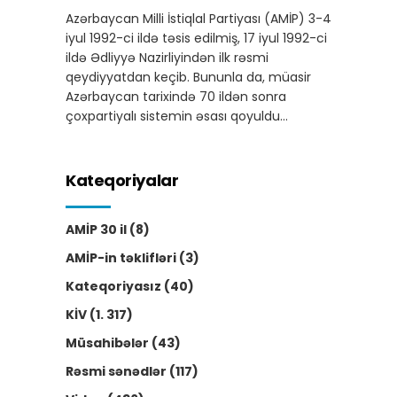
Azərbaycan Milli İstiqlal Partiyası (AMİP) 3-4
iyul 1992-ci ildə təsis edilmiş, 17 iyul 1992-ci
ildə Ədliyyə Nazirliyindən ilk rəsmi
qeydiyyatdan keçib. Bununla da, müasir
Azərbaycan tarixində 70 ildən sonra
çoxpartiyalı sistemin əsası qoyuldu…
Kateqoriyalar
AMİP 30 il
(8)
AMİP-in təklifləri
(3)
Kateqoriyasız
(40)
KİV
(1. 317)
Müsahibələr
(43)
Rəsmi sənədlər
(117)