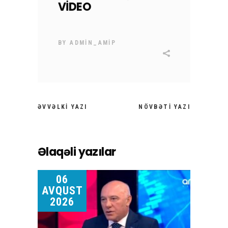
VİDEO
BY
ADMIN_AMIP
ƏVVƏLKI YAZI
NÖVBƏTI YAZI
Əlaqəli yazılar
06
AVQUST
2026