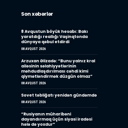
Son xəbərlər
8 Avqustun böyük hesabı: Bakı
yaratdığı reallığı Vaşinqtonda
dünyaya qəbul etdirdi
08 AVQUST 2026
Arzuxan Əlizadə: “Bunu yalnız kral
ailəsinin səlahiyyətlərinin
məhdudlaşdırılması cəhdi kimi
qiymətləndirmək düzgün olmaz”
08 AVQUST 2026
Sovet təbliğatı yenidən gündəmdə
08 AVQUST 2026
“Rusiyanın müharibəni
dayandırmaq üçün siyasi iradəsi
hələ də yoxdur”