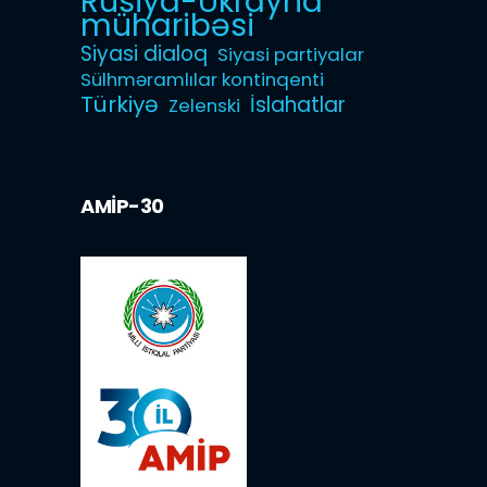
Rusiya-Ukrayna
müharibəsi
Siyasi dialoq
Siyasi partiyalar
Sülhməramlılar kontinqenti
Türkiyə
İslahatlar
Zelenski
AMİP-30