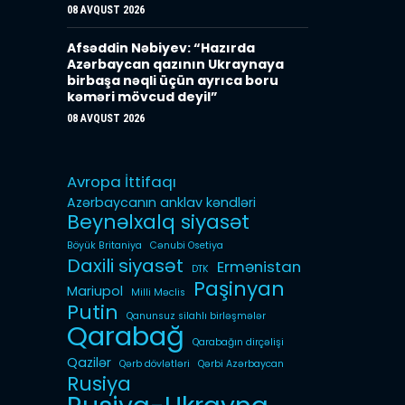
08 AVQUST 2026
Afsəddin Nəbiyev: “Hazırda
Azərbaycan qazının Ukraynaya
birbaşa nəqli üçün ayrıca boru
kəməri mövcud deyil”
08 AVQUST 2026
Avropa İttifaqı
Azərbaycanın anklav kəndləri
Beynəlxalq siyasət
Böyük Britaniya
Cənubi Osetiya
Daxili siyasət
Ermənistan
DTK
Paşinyan
Mariupol
Milli Məclis
Putin
Qanunsuz silahlı birləşmələr
Qarabağ
Qarabağın dirçəlişi
Qazilər
Qərb dövlətləri
Qərbi Azərbaycan
Rusiya