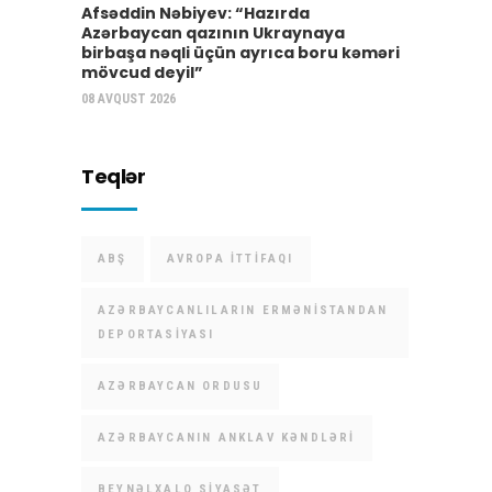
Afsəddin Nəbiyev: “Hazırda
Azərbaycan qazının Ukraynaya
birbaşa nəqli üçün ayrıca boru kəməri
mövcud deyil”
08 AVQUST 2026
Teqlər
ABŞ
AVROPA İTTIFAQI
AZƏRBAYCANLILARIN ERMƏNISTANDAN
DEPORTASIYASI
AZƏRBAYCAN ORDUSU
AZƏRBAYCANIN ANKLAV KƏNDLƏRI
BEYNƏLXALQ SIYASƏT