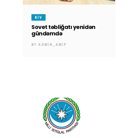
KİV
Sovet təbliğatı yenidən
gündəmdə
BY
ADMIN_AMIP