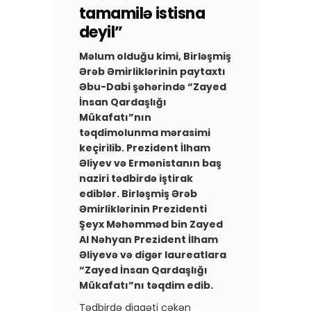
tamamilə istisna
deyil”
Məlum olduğu kimi, Birləşmiş
Ərəb Əmirliklərinin paytaxtı
Əbu-Dabi şəhərində “Zayed
İnsan Qardaşlığı
Mükafatı”nın
təqdimolunma mərasimi
keçirilib. Prezident İlham
Əliyev və Ermənistanın baş
naziri tədbirdə iştirak
ediblər. Birləşmiş Ərəb
Əmirliklərinin Prezidenti
Şeyx Məhəmməd bin Zayed
Al Nəhyan Prezident İlham
Əliyevə və digər laureatlara
“Zayed İnsan Qardaşlığı
Mükafatı”nı təqdim edib.
Tədbirdə diqqəti çəkən