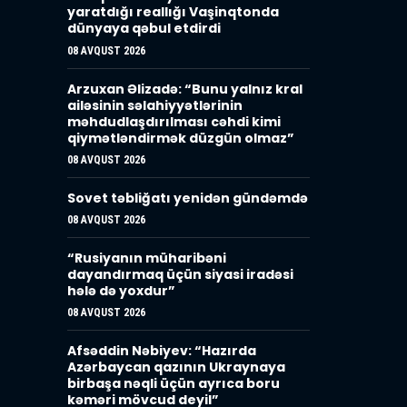
yaratdığı reallığı Vaşinqtonda
dünyaya qəbul etdirdi
08 AVQUST 2026
Arzuxan Əlizadə: “Bunu yalnız kral
ailəsinin səlahiyyətlərinin
məhdudlaşdırılması cəhdi kimi
qiymətləndirmək düzgün olmaz”
08 AVQUST 2026
Sovet təbliğatı yenidən gündəmdə
08 AVQUST 2026
“Rusiyanın müharibəni
dayandırmaq üçün siyasi iradəsi
hələ də yoxdur”
08 AVQUST 2026
Afsəddin Nəbiyev: “Hazırda
Azərbaycan qazının Ukraynaya
birbaşa nəqli üçün ayrıca boru
kəməri mövcud deyil”