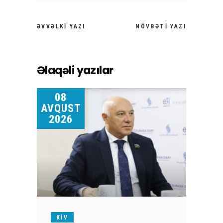
ƏVVƏLKI YAZI
NÖVBƏTI YAZI
Əlaqəli yazılar
08
AVQUST
2026
KİV