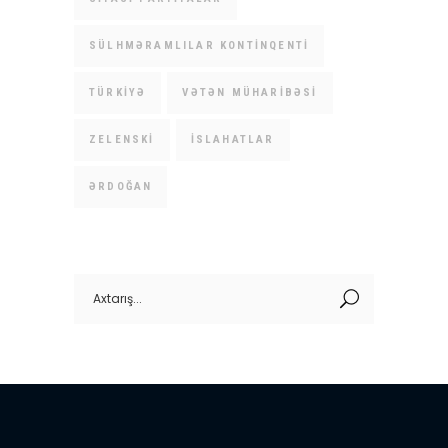
SÜLHMƏRAMLILAR KONTINQENTI
TÜRKIYƏ
VƏTƏN MÜHARIBƏSI
ZELENSKI
İSLAHATLAR
ƏRDOĞAN
Search
for: