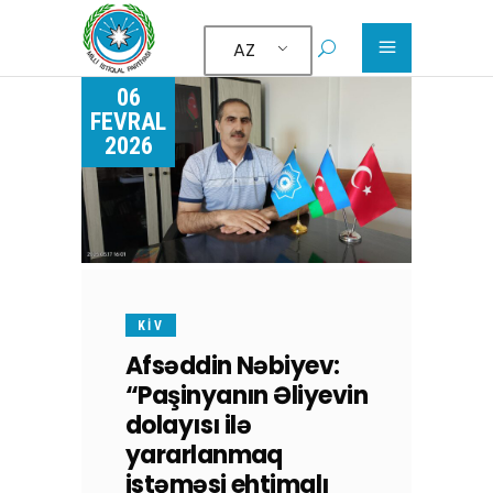
AZ
06
FEVRAL
2026
KİV
Afsəddin Nəbiyev:
“Paşinyanın Əliyevin
dolayısı ilə
yararlanmaq
istəməsi ehtimalı