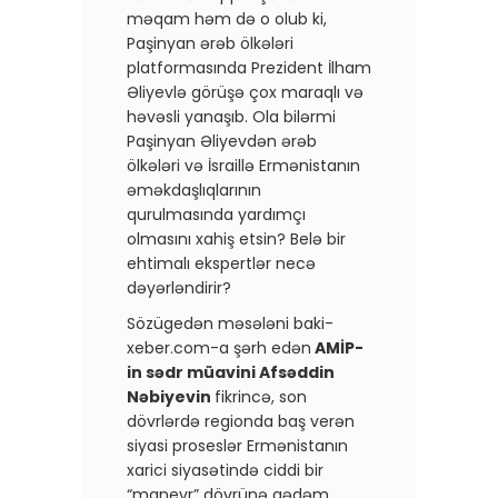
məqam həm də o olub ki,
Paşinyan ərəb ölkələri
platformasında Prezident İlham
Əliyevlə görüşə çox maraqlı və
həvəsli yanaşıb. Ola bilərmi
Paşinyan Əliyevdən ərəb
ölkələri və İsraillə Ermənistanın
əməkdaşlıqlarının
qurulmasında yardımçı
olmasını xahiş etsin? Belə bir
ehtimalı ekspertlər necə
dəyərləndirir?
Sözügedən məsələni baki-
xeber.com-a şərh edən
AMİP-
in sədr müavini Afsəddin
Nəbiyevin
fikrincə, son
dövrlərdə regionda baş verən
siyasi proseslər Ermənistanın
xarici siyasətində ciddi bir
“manevr” dövrünə qədəm