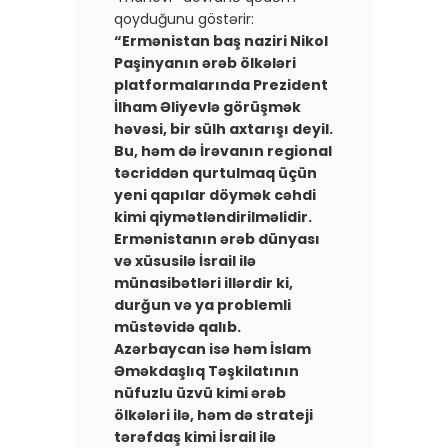
qoyduğunu göstərir:
“Ermənistan baş naziri Nikol
Paşinyanın ərəb ölkələri
platformalarında Prezident
İlham Əliyevlə görüşmək
həvəsi, bir sülh axtarışı deyil.
Bu, həm də İrəvanın regional
təcriddən qurtulmaq üçün
yeni qapılar döymək cəhdi
kimi qiymətləndirilməlidir. ​
Ermənistanın ərəb dünyası
və xüsusilə İsrail ilə
münasibətləri illərdir ki,
durğun və ya problemli
müstəvidə qalıb.
Azərbaycan isə həm İslam
Əməkdaşlıq Təşkilatının
nüfuzlu üzvü kimi ərəb
ölkələri ilə, həm də strateji
tərəfdaş kimi İsrail ilə