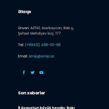
Əlaqə
Ünvan:
AZ1141, Azərbaycan, Bakı ş.,
Şəfaət Mehdiyev küç. 177
Tel:
(+99412) 498-00-98
Email:
amip@amip.az
Son xəbərlər
8 Avqustun böyük hesabı: Bakı