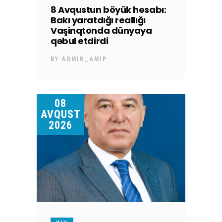
8 Avqustun böyük hesabı:
Bakı yaratdığı reallığı
Vaşinqtonda dünyaya
qəbul etdirdi
BY
ADMIN_AMIP
08
AVQUST
2026