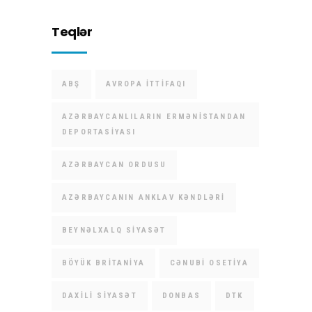
Teqlər
ABŞ
AVROPA İTTIFAQI
AZƏRBAYCANLILARIN ERMƏNISTANDAN
DEPORTASIYASI
AZƏRBAYCAN ORDUSU
AZƏRBAYCANIN ANKLAV KƏNDLƏRI
BEYNƏLXALQ SIYASƏT
BÖYÜK BRITANIYA
CƏNUBI OSETIYA
DAXILI SIYASƏT
DONBAS
DTK