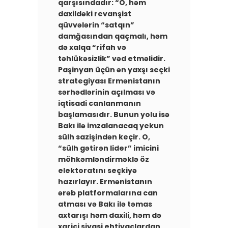
qarşısındadır: “O, həm
daxildəki revanşist
qüvvələrin “satqın”
damğasından qaçmalı, həm
də xalqa “rifah və
təhlükəsizlik” vəd etməlidir.
Paşinyan üçün ən yaxşı seçki
strategiyası Ermənistanın
sərhədlərinin açılması və
iqtisadi canlanmanın
başlamasıdır. Bunun yolu isə
Bakı ilə imzalanacaq yekun
sülh sazişindən keçir. O,
“sülh gətirən lider” imicini
möhkəmləndirməklə öz
elektoratını seçkiyə
hazırlayır. ​Ermənistanın
ərəb platformalarına can
atması və Bakı ilə təmas
axtarışı həm daxili, həm də
xarici siyasi ehtiyaclardan