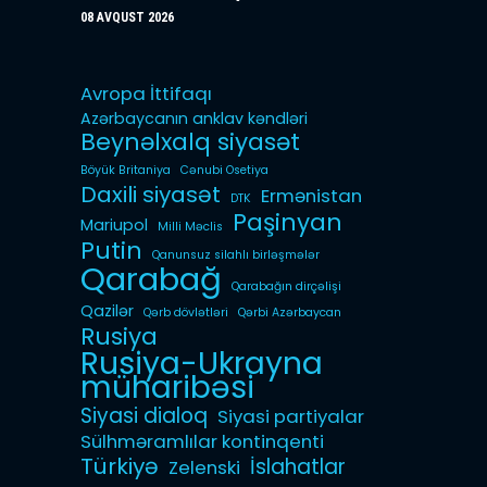
08 AVQUST 2026
Avropa İttifaqı
Azərbaycanın anklav kəndləri
Beynəlxalq siyasət
Böyük Britaniya
Cənubi Osetiya
Daxili siyasət
Ermənistan
DTK
Paşinyan
Mariupol
Milli Məclis
Putin
Qanunsuz silahlı birləşmələr
Qarabağ
Qarabağın dirçəlişi
Qazilər
Qərb dövlətləri
Qərbi Azərbaycan
Rusiya
Rusiya-Ukrayna
müharibəsi
Siyasi dialoq
Siyasi partiyalar
Sülhməramlılar kontinqenti
Türkiyə
İslahatlar
Zelenski