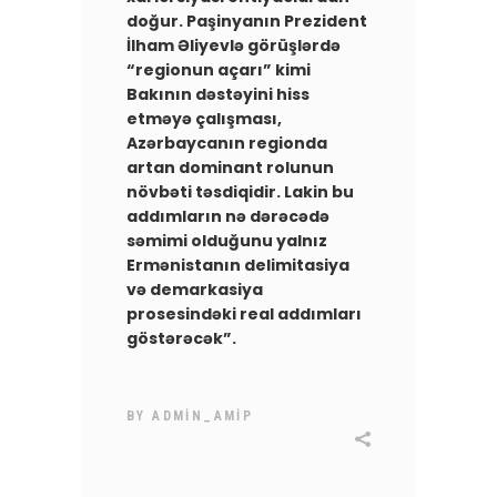
doğur. Paşinyanın Prezident
İlham Əliyevlə görüşlərdə
“regionun açarı” kimi
Bakının dəstəyini hiss
etməyə çalışması,
Azərbaycanın regionda
artan dominant rolunun
növbəti təsdiqidir. Lakin bu
addımların nə dərəcədə
səmimi olduğunu yalnız
Ermənistanın delimitasiya
və demarkasiya
prosesindəki real addımları
göstərəcək”.
BY
ADMIN_AMIP