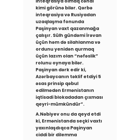
inteqrasiya olmaq cəhdi
kimi görünə bilər. Qərbə
inteqrasiya və Rusiyadan
uzaqlaşma fonunda
Paşinyan vaxt qazanmağa
çalışır. Sülh gündəmi İrəvan
üçün həm də silahlanma və
ordunu yenidən qurmaq
üçün lazım olan “nəfəslik”
rolunu oynaya bilər.
Paşinyan dərk edir ki,
Azərbaycanın təklif etdiyi 5
əsas prinsip qəbul
edilmədən Ermənistanın
iqtisadi blokadadan çıxması
qeyri-mümkündür”.
A.Nəbiyev ​onu da qeyd etdi
ki, Ermənistanda seçki vaxtı
yaxınlaşdıqca Paşinyan
ciddi bir dilemma