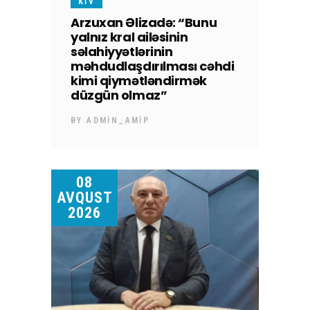
KİV
Arzuxan Əlizadə: “Bunu
yalnız kral ailəsinin
səlahiyyətlərinin
məhdudlaşdırılması cəhdi
kimi qiymətləndirmək
düzgün olmaz”
BY
ADMIN_AMIP
08
AVQUST
2026