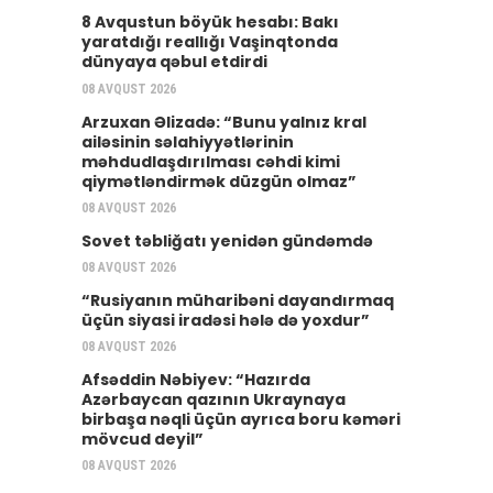
8 Avqustun böyük hesabı: Bakı
yaratdığı reallığı Vaşinqtonda
dünyaya qəbul etdirdi
08 AVQUST 2026
Arzuxan Əlizadə: “Bunu yalnız kral
ailəsinin səlahiyyətlərinin
məhdudlaşdırılması cəhdi kimi
qiymətləndirmək düzgün olmaz”
08 AVQUST 2026
Sovet təbliğatı yenidən gündəmdə
08 AVQUST 2026
“Rusiyanın müharibəni dayandırmaq
üçün siyasi iradəsi hələ də yoxdur”
08 AVQUST 2026
Afsəddin Nəbiyev: “Hazırda
Azərbaycan qazının Ukraynaya
birbaşa nəqli üçün ayrıca boru kəməri
mövcud deyil”
08 AVQUST 2026