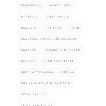
ERMƏNISTAN
GEOPOLITIKA
MARIUPOL
MILLI MƏCLIS
NAXÇIVAN
PAŞINYAN
PUTIN
QANUNSUZ SILAHLI BIRLƏŞMƏLƏR
QARABAĞ
QARABAĞIN DIRÇƏLIŞI
QAZILƏR
QƏRB DÖVLƏTLƏRI
QƏRBI AZƏRBAYCAN
RUSIYA
RUSIYA-UKRAYNA MÜHARIBƏSI
SIYASI DIALOQ
SIYASI PARTIYALAR