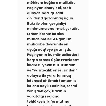
möhkəm bağlara malikdir.
Paşinyan anlayır ki, ərəb
dünyasında iqtisadi
dividend qazanmaq üçün
Bakı ilə olan gərginliyi
minimuma endirmək şərtdir.
Ermənistanın İsraillə
münasibətləri 44 günlük
müharibə dövründə ən
aşağı nöqtəyə çatmışdı.
Paşinyanın bu münasibətləri
bərpa etmək üçün Prezident
İlham Əliyevin nüfuzundan
və “vasitəçilik enerjisindən”
dolayısı ilə yararlanmaq
istəməsi ehtimalı tamamilə
istisna deyil. Lakin bu, rəsmi
xahişdən çox, Bakının
yaratdığı regional
təhlükəsizlik formatına