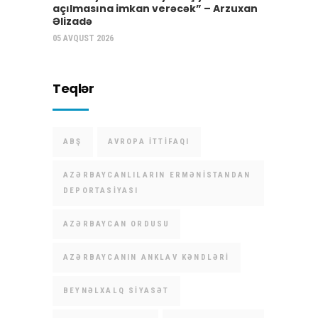
açılmasına imkan verəcək” – Arzuxan
Əlizadə
05 AVQUST 2026
Teqlər
ABŞ
AVROPA İTTIFAQI
AZƏRBAYCANLILARIN ERMƏNISTANDAN
DEPORTASIYASI
AZƏRBAYCAN ORDUSU
AZƏRBAYCANIN ANKLAV KƏNDLƏRI
BEYNƏLXALQ SIYASƏT