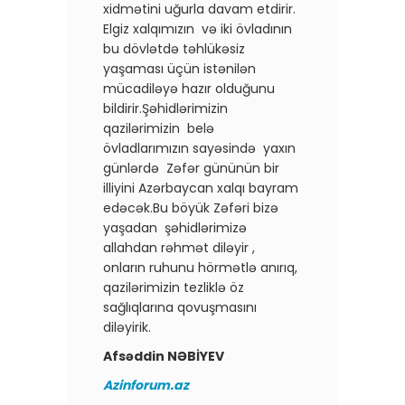
xidmətini uğurla davam etdirir.
Elgiz xalqımızın və iki övladının
bu dövlətdə təhlükəsiz
yaşaması üçün istənilən
mücadiləyə hazır olduğunu
bildirir.Şəhidlərimizin
qazilərimizin belə
övladlarımızın sayəsində yaxın
günlərdə Zəfər gününün bir
illiyini Azərbaycan xalqı bayram
edəcək.Bu böyük Zəfəri bizə
yaşadan şəhidlərimizə
allahdan rəhmət diləyir ,
onların ruhunu hörmətlə anırıq,
qazilərimizin tezliklə öz
sağlıqlarına qovuşmasını
diləyirik.
Afsəddin NƏBİYEV
Azinforum.az