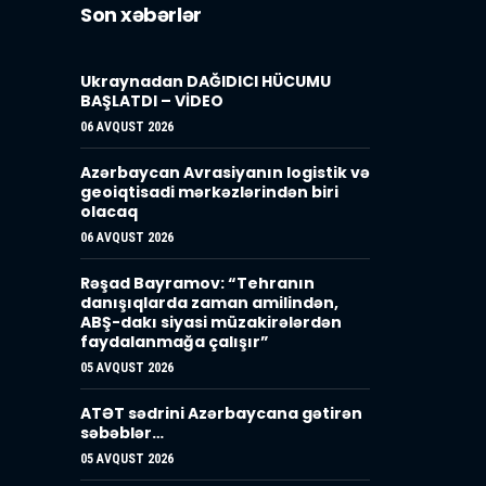
Son xəbərlər
Ukraynadan DAĞIDICI HÜCUMU
BAŞLATDI – VİDEO
06 AVQUST 2026
Azərbaycan Avrasiyanın logistik və
geoiqtisadi mərkəzlərindən biri
olacaq
06 AVQUST 2026
Rəşad Bayramov: “Tehranın
danışıqlarda zaman amilindən,
ABŞ-dakı siyasi müzakirələrdən
faydalanmağa çalışır”
05 AVQUST 2026
ATƏT sədrini Azərbaycana gətirən
səbəblər…
05 AVQUST 2026