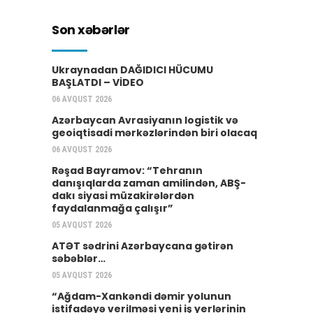
Son xəbərlər
Ukraynadan DAĞIDICI HÜCUMU
BAŞLATDI – VİDEO
06 AVQUST 2026
Azərbaycan Avrasiyanın logistik və
geoiqtisadi mərkəzlərindən biri olacaq
06 AVQUST 2026
Rəşad Bayramov: “Tehranın
danışıqlarda zaman amilindən, ABŞ-
dakı siyasi müzakirələrdən
faydalanmağa çalışır”
05 AVQUST 2026
ATƏT sədrini Azərbaycana gətirən
səbəblər…
05 AVQUST 2026
“Ağdam-Xankəndi dəmir yolunun
istifadəyə verilməsi yeni iş yerlərinin