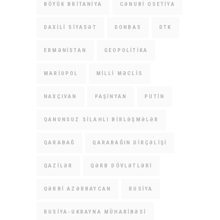
BÖYÜK BRITANIYA
CƏNUBI OSETIYA
DAXILI SIYASƏT
DONBAS
DTK
ERMƏNISTAN
GEOPOLITIKA
MARIUPOL
MILLI MƏCLIS
NAXÇIVAN
PAŞINYAN
PUTIN
QANUNSUZ SILAHLI BIRLƏŞMƏLƏR
QARABAĞ
QARABAĞIN DIRÇƏLIŞI
QAZILƏR
QƏRB DÖVLƏTLƏRI
QƏRBI AZƏRBAYCAN
RUSIYA
RUSIYA-UKRAYNA MÜHARIBƏSI