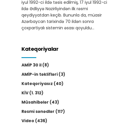
iyul 1992-ci ildə təsis edilmiş, 17 iyul 1992-ci
ildə Ədliyyə Nazirliyindən ilk rəsmi
qeydiyyatdan keçib. Bununla da, müasir
Azərbaycan tarixində 70 ildən sonra
çoxpartiyalı sistemin əsası qoyuldu…
Kateqoriyalar
AMİP 30 il
(8)
AMİP-in təklifləri
(3)
Kateqoriyasız
(40)
KİV
(1. 312)
Müsahibələr
(43)
Rəsmi sənədlər
(117)
Video
(436)