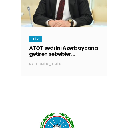
KİV
ATƏT sədrini Azərbaycana
gətirən səbəblər…
BY
ADMIN_AMIP