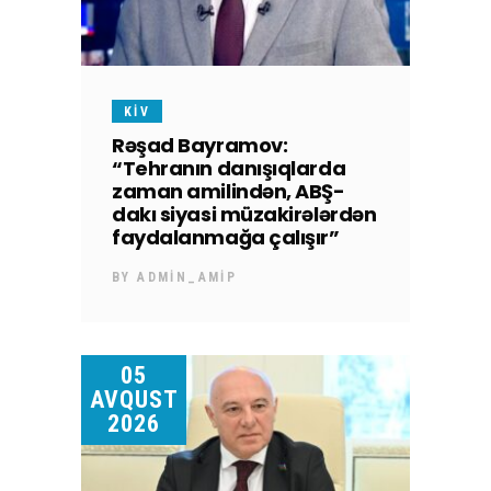
KİV
Rəşad Bayramov:
“Tehranın danışıqlarda
zaman amilindən, ABŞ-
dakı siyasi müzakirələrdən
faydalanmağa çalışır”
BY
ADMIN_AMIP
05
AVQUST
2026