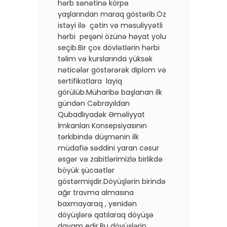
hərb sənətinə körpə
yaşlarından maraq göstərib.Öz
istəyi ilə çətin və məsuliyyətli
hərbi peşəni özünə həyat yolu
seçib.Bir çox dövlətlərin hərbi
təlim və kurslarında yüksək
nəticələr göstərərək diplom və
sertifikatlara layiq
görülüb.Müharibə başlanan ilk
gündən Cəbrayıldan
Qubadlıyadək Əməliyyat
İmkanları Konsepsiyasının
tərkibində düşmənin ilk
müdafiə səddini yaran cəsur
əsgər və zabitlərimizlə birlikdə
böyük şücaətlər
göstərmişdir.Döyüşlərin birində
ağır travma almasına
baxmayaraq , yenidən
döyüşlərə qatılaraq döyüşə
davam edir.Bu döyüşlərin