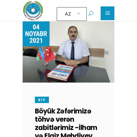
AZ
04
NOYABR
2021
KİV
Böyük Zəfərimizə
töhvə verən
zabitlərimiz -İlham
və Elgiz Mehdiyev