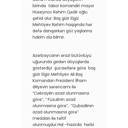
birində tabor komandiri mayor
Hüseynov Rəhim Qədir oğlu
şəhid olur. Baş gizir Elgiz
Mehtiyev Rəhim haqqında hər
dəfə danışarkən göz yaşlarına
hakim ola bilmir.
Azərbaycanın ərazi bütövlüyü
uğurunda gedən döyüşlərdə
göstərdiyi şücaətlərə görə baş
gizir Elgiz Mehtiyev Ali Baş
Komandan Prezident İlham
Əliyevin sərəncamı ilə
“Cəbrayılın azad olunmasına
görə”, “ Füzulinin azad
olunmasına görə”, “Qubadlının
azad olunmasına görə”
medaları ilə təltif
olunmuşdur.Hal –hazırda hərbi