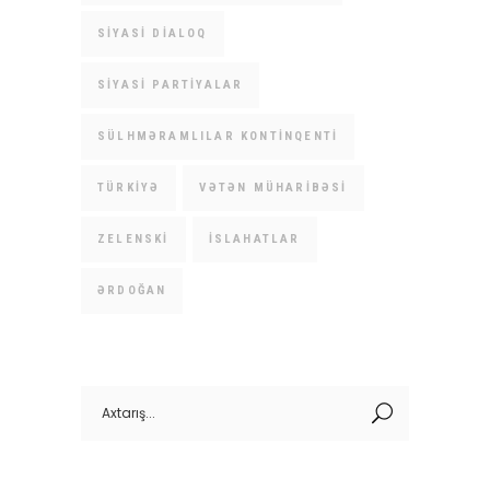
SIYASI DIALOQ
SIYASI PARTIYALAR
SÜLHMƏRAMLILAR KONTINQENTI
TÜRKIYƏ
VƏTƏN MÜHARIBƏSI
ZELENSKI
İSLAHATLAR
ƏRDOĞAN
Search
for: