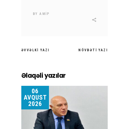
BY
AMİP
ƏVVƏLKI YAZI
NÖVBƏTI YAZI
Əlaqəli yazılar
06
AVQUST
2026