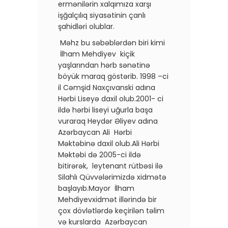
ermənilərin xalqımıza xarşı
işğalçılıq siyasətinin çanlı
şahidləri olublar.
Məhz bu səbəblərdən biri kimi
İlham Mehdiyev kiçik
yaşlarından hərb sənətinə
böyük maraq göstərib. 1998 –ci
il Cəmşid Naxçıvanski adına
Hərbi Liseyə daxil olub.2001- ci
ildə hərbi liseyi uğurla başa
vuraraq Heydər Əliyev adına
Azərbaycan Ali Hərbi
Məktəbinə daxil olub.Ali Hərbi
Məktəbi də 2005-ci ildə
bitirərək, leytenant rütbəsi ilə
Silahlı Qüvvələrimizdə xidmətə
başlayıb.Mayor İlham
Mehdiyevxidmət illərində bir
çox dövlətlərdə keçirilən təlim
və kurslarda Azərbaycan