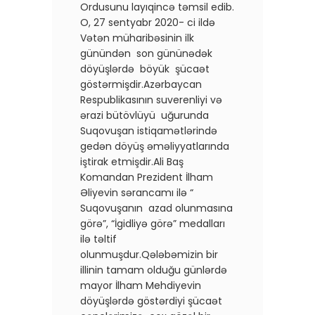
Ordusunu layıqincə təmsil edib.
O, 27 sentyabr 2020- ci ildə
Vətən müharibəsinin ilk
günündən son gününədək
döyüşlərdə böyük şücaət
göstərmişdir.Azərbaycan
Respublikasının suverenliyi və
ərazi bütövlüyü uğurunda
Suqovuşan istiqamətlərində
gedən döyüş əməliyyatlarında
iştirak etmişdir.Ali Baş
Komandan Prezident İlham
Əliyevin sərancamı ilə “
Suqovuşanın azad olunmasına
görə”, “İgidliyə görə” medalları
ilə təltif
olunmuşdur.Qələbəmizin bir
illinin tamam olduğu günlərdə
mayor İlham Mehdiyevin
döyüşlərdə göstərdiyi şücaət