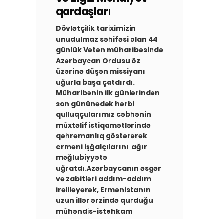
qardaşları
Dövlətçilik tariximizin
unudulmaz səhifəsi olan 44
günlük Vətən müharibəsində
Azərbaycan Ordusu öz
üzərinə düşən missiyanı
uğurla başa çatdırdı.
Müharibənin ilk günlərindən
son gününədək hərbi
qulluqçularımız cəbhənin
müxtəlif istiqamətlərində
qəhrəmanlıq göstərərək
erməni işğalçılarını ağır
məğlubiyyətə
uğratdı.Azərbaycanın əsgər
və zabitləri addım-addım
irəliləyərək, Ermənistanın
uzun illər ərzində qurduğu
mühəndis-istehkam