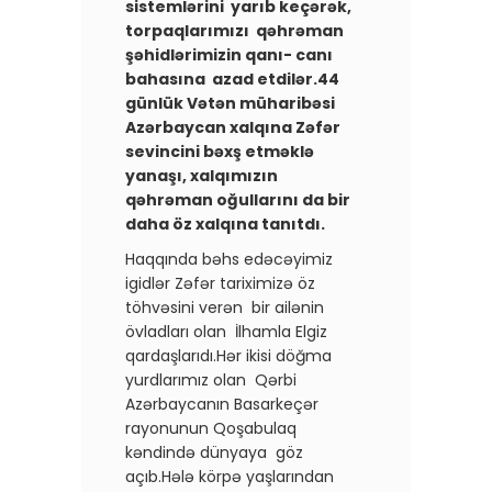
sistemlərini yarıb keçərək,
torpaqlarımızı qəhrəman
şəhidlərimizin qanı- canı
bahasına azad etdilər.44
günlük Vətən müharibəsi
Azərbaycan xalqına Zəfər
sevincini bəxş etməklə
yanaşı, xalqımızın
qəhrəman oğullarını da bir
daha öz xalqına tanıtdı.
Haqqında bəhs edəcəyimiz
igidlər Zəfər tariximizə öz
töhvəsini verən bir ailənin
övladları olan İlhamla Elgiz
qardaşlarıdı.Hər ikisi döğma
yurdlarımız olan Qərbi
Azərbaycanın Basarkeçər
rayonunun Qoşabulaq
kəndində dünyaya göz
açıb.Hələ körpə yaşlarından