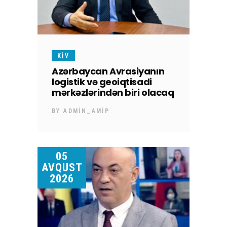
KİV
Azərbaycan Avrasiyanın
logistik və geoiqtisadi
mərkəzlərindən biri olacaq
BY
ADMIN_AMIP
05
AVQUST
2026