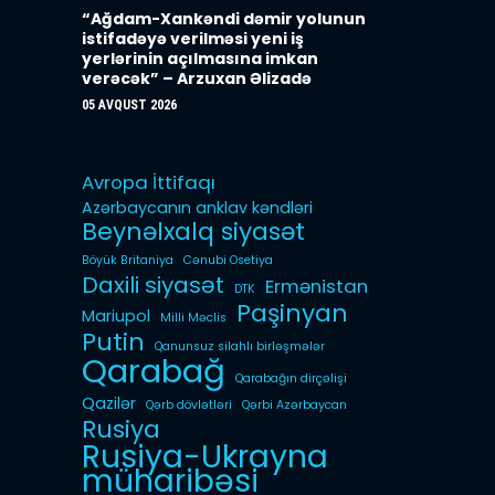
“Ağdam-Xankəndi dəmir yolunun
istifadəyə verilməsi yeni iş
yerlərinin açılmasına imkan
verəcək” – Arzuxan Əlizadə
05 AVQUST 2026
Avropa İttifaqı
Azərbaycanın anklav kəndləri
Beynəlxalq siyasət
Böyük Britaniya
Cənubi Osetiya
Daxili siyasət
Ermənistan
DTK
Paşinyan
Mariupol
Milli Məclis
Putin
Qanunsuz silahlı birləşmələr
Qarabağ
Qarabağın dirçəlişi
Qazilər
Qərb dövlətləri
Qərbi Azərbaycan
Rusiya
Rusiya-Ukrayna
müharibəsi