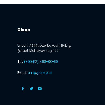
Əlaqə
Ünvan:
AZ1141, Azərbaycan, Bakı ş.,
Şəfaət Mehdiyev küç. 177
Tel:
(+99412) 498-00-98
Email:
amip@amip.az