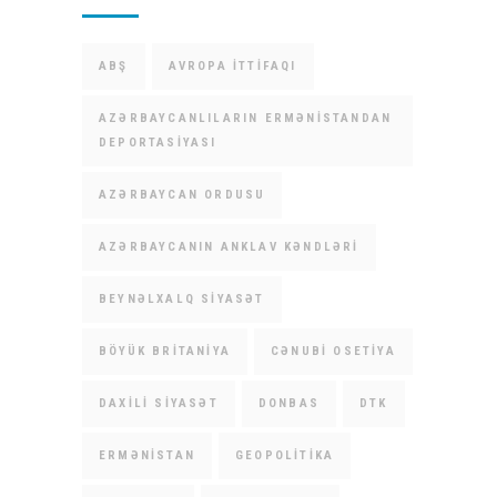
ABŞ
AVROPA İTTIFAQI
AZƏRBAYCANLILARIN ERMƏNISTANDAN
DEPORTASIYASI
AZƏRBAYCAN ORDUSU
AZƏRBAYCANIN ANKLAV KƏNDLƏRI
BEYNƏLXALQ SIYASƏT
BÖYÜK BRITANIYA
CƏNUBI OSETIYA
DAXILI SIYASƏT
DONBAS
DTK
ERMƏNISTAN
GEOPOLITIKA