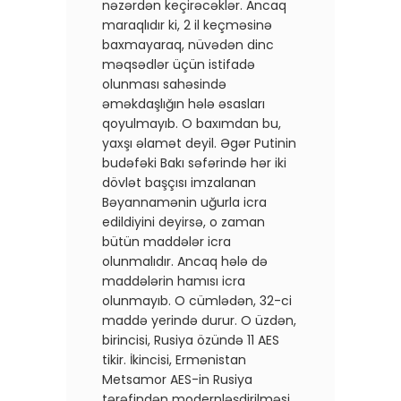
nəzərdən keçirəcəklər. Ancaq
maraqlıdır ki, 2 il keçməsinə
baxmayaraq, nüvədən dinc
məqsədlər üçün istifadə
olunması sahəsində
əməkdaşlığın hələ əsasları
qoyulmayıb. O baxımdan bu,
yaxşı əlamət deyil. Əgər Putinin
budəfəki Bakı səfərində hər iki
dövlət başçısı imzalanan
Bəyannamənin uğurla icra
edildiyini deyirsə, o zaman
bütün maddələr icra
olunmalıdır. Ancaq hələ də
maddələrin hamısı icra
olunmayıb. O cümlədən, 32-ci
maddə yerində durur. O üzdən,
birincisi, Rusiya özündə 11 AES
tikir. İkincisi, Ermənistan
Metsamor AES-in Rusiya
tərəfindən modernləşdirilməsi