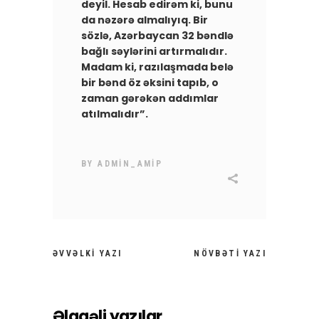
deyil. Hesab edirəm ki, bunu
da nəzərə almalıyıq. Bir
sözlə, Azərbaycan 32 bəndlə
bağlı səylərini artırmalıdır.
Madam ki, razılaşmada belə
bir bənd öz əksini tapıb, o
zaman gərəkən addımlar
atılmalıdır”.
BY
ADMIN_AMIP
ƏVVƏLKI YAZI
NÖVBƏTI YAZI
Əlaqəli yazılar