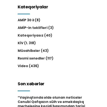
Kateqoriyalar
AMİP 30 il
(8)
AMİP-in təklifləri
(3)
Kateqoriyasız
(40)
KİV
(1. 318)
Müsahibələr
(43)
Rəsmi sənədlər
(117)
Video
(436)
Son xəbərlər
“Vaşinqtonda əldə olunan nəticələr
Cənubi Qafqazın sülh və əməkdaşlıq
mərhələsinə keçidi baxımından tarixi