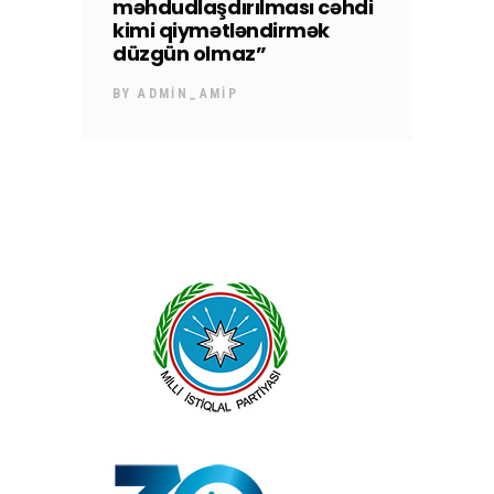
məhdudlaşdırılması cəhdi
kimi qiymətləndirmək
düzgün olmaz”
BY
ADMIN_AMIP