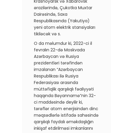
Krasnoyarsk və Xabarovsk
ərazilərində, Çukotka Muxtar
Dairəsində, Saxa
Respublikasında (Yakutiya)
yeni atom elektrik stansiyaları
tikiləcək və s.
O da məlumdur ki, 2022-ci il
fevralın 22-də Moskvada
Azərbaycan və Rusiya
prezidentləri tərəfindən
imzalanan “Azərbaycan
Respublikası ilə Rusiya
Federasiyası arasında
müttəfiqlik qarşılıqlı fəaliyyəti
haqqında Bəyannamə”nin 32-
ci maddəsində deyilir ki,
tərəflər atom enerjisindən dinc
məqsədlərlə istifadə sahəsində
qarşılıqlı faydalı əməkdaşlığın
inkişaf etdirilməsi imkanlarını