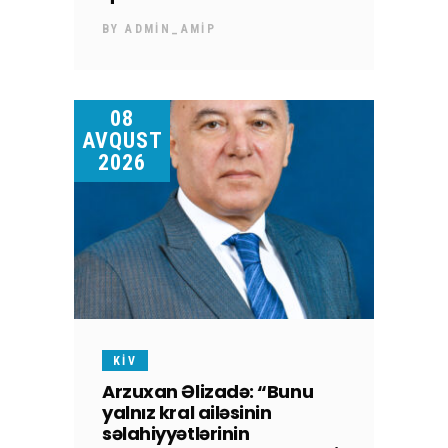
BY
ADMIN_AMIP
08
AVQUST
2026
KİV
Arzuxan Əlizadə: “Bunu
yalnız kral ailəsinin
səlahiyyətlərinin