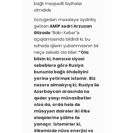
bağlı məqsədli layihələr
olmalıdır.
Sözügedən məsələyə aydınlıq
gətirən
AMİP sədri Arzuxan
Əlizadə
“Bakı-Xəbər”ə
açıqlamasında bildirdi ki, bu
sahədə işlərin yubanmasının bir
neçə səbəbi ola bilər:
“Ola
bilsin ki, hansısa siyasi
səbəblərə görə Rusiya
bununla bağlı öhdəliyini
yerinə yetirmək istəmir. Biz
nəzərə almalıyıq ki, Rusiya ilə
Azərbaycan arasında nə
qədər yaxşı münasibətlər
olsa da, orda hələ də
müəyyən dairələr iki ölkə
əlaqələrinə şübhə ilə
yanaşır. İstəmirlər ki,
ölkəmizdə nüvə enerjisi və