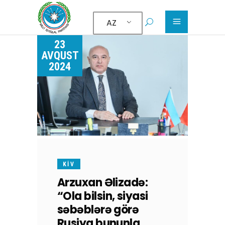
AZ
23
AVQUST
2024
KİV
Arzuxan Əlizadə:
“Ola bilsin, siyasi
səbəblərə görə
Rusiya bununla