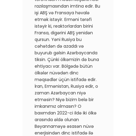
razılaşmasından imtina edir. Bu
işi ABŞ və Fransaya həvalə
etmək istəyir. Erməni tərəfi
istəyir ki, reaktorlardan birini
Fransa, digərini ABŞ yenidən
qursun. Yəni Rusiya bu
cəhətdən də azaddı və
buyurub gəlsin Azərbaycanda
tiksin. Çünki ölkəmizin də buna
ehtiyacı var. Bölgədə bütün
ölkələr nüvədən dinc
məqsədlər üçün istifadə edir.
İran, Ermənistan, Rusiya edir, o
zaman Azərbaycan niyə
etməsin? Niyə bizim belə bir
imkanımız olmasın? O
baxımdan 2022-ci ildə iki ölkə
arasında əldə olunan
Bəyannaməyə əsasən nüvə
enerjisindən dinc istifadə ilə