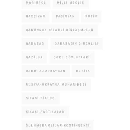
MARIUPOL
MILLI MƏCLIS
NAXÇIVAN
PAŞINYAN
PUTIN
QANUNSUZ SILAHLI BIRLƏŞMƏLƏR
QARABAĞ
QARABAĞIN DIRÇƏLIŞI
QAZILƏR
QƏRB DÖVLƏTLƏRI
QƏRBI AZƏRBAYCAN
RUSIYA
RUSIYA-UKRAYNA MÜHARIBƏSI
SIYASI DIALOQ
SIYASI PARTIYALAR
SÜLHMƏRAMLILAR KONTINQENTI