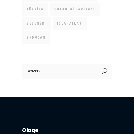
TÜRKIYƏ
VƏTƏN MÜHARIBƏSI
ZELENSKI
İSLAHATLAR
ƏRDOĞAN
Search
for:
Əlaqə