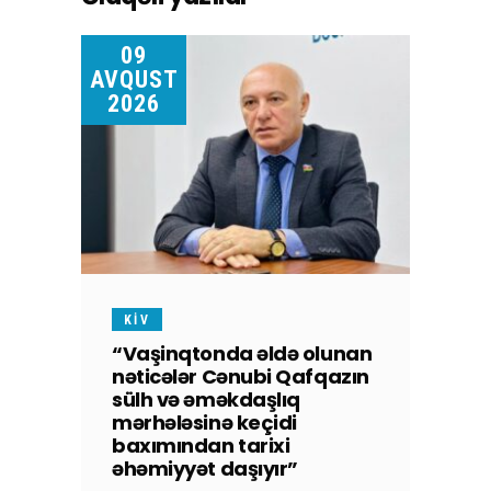
09
AVQUST
2026
KİV
“Vaşinqtonda əldə olunan
nəticələr Cənubi Qafqazın
sülh və əməkdaşlıq
mərhələsinə keçidi
baxımından tarixi
əhəmiyyət daşıyır”