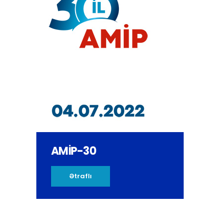
AMİP-30
Ətraflı