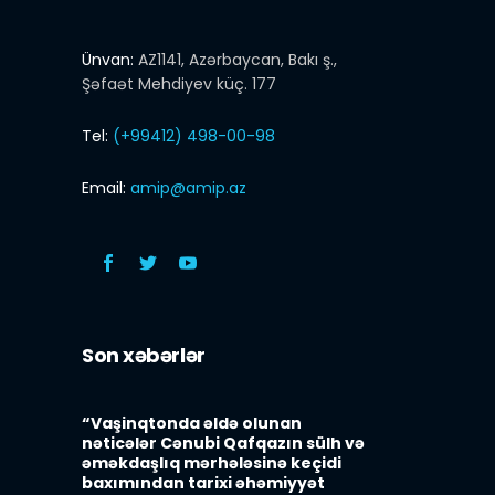
Ünvan:
AZ1141, Azərbaycan, Bakı ş.,
Şəfaət Mehdiyev küç. 177
Tel:
(+99412) 498-00-98
Email:
amip@amip.az
Son xəbərlər
“Vaşinqtonda əldə olunan
nəticələr Cənubi Qafqazın sülh və
əməkdaşlıq mərhələsinə keçidi
baxımından tarixi əhəmiyyət