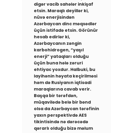
digər vacib sahələr inkişaf
etsin. Maraqlı deyillər ki,
nüvə enerjisindən
Azərbaycan dinc məqsədlər
üçün istifadə etsin. Görünür
hesab edirlər ki,
Azərbaycanın zəngin
karbohidrogen, “yaşıl
enerji” yataqları olduğu
üçün buna hələ zəruri
ehtiyac yoxdur. Halbuki, bu
layihənin həyata keçirilməsi
həm də Rusiyanın iqtisadi
maraqlarına cavab verir.
Başqa bir tərəfdən,
müqavilədə belə bir bənd
olsa da Azərbaycan tərəfinin
yaxın perspektivdə AES
tikintisində nə dərəcədə
qərarlı olduğu bizə məlum