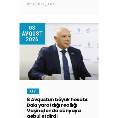
BY
ADMIN_AMIP
08
AVQUST
2026
KİV
8 Avqustun böyük hesabı:
Bakı yaratdığı reallığı
Vaşinqtonda dünyaya
qəbul etdirdi