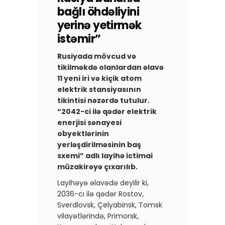
bağlı öhdəliyini
yerinə yetirmək
istəmir”
Rusiyada mövcud və
tikilməkdə olanlardan əlavə
11 yeni iri və kiçik atom
elektrik stansiyasının
tikintisi nəzərdə tutulur.
“2042-ci ilə qədər elektrik
enerjisi sənayesi
obyektlərinin
yerləşdirilməsinin baş
sxemi” adlı layihə ictimai
müzakirəyə çıxarılıb.
Layihəyə əlavədə deyilir ki,
2036-cı ilə qədər Rostov,
Sverdlovsk, Çelyabinsk, Tomsk
vilayətlərində, Primorsk,