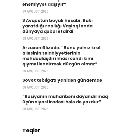
əhəmiyyət daşıyır”
09 AVQUST 2026
8 Avqustun böyük hesabı: Bakı
yaratdığı reallığı Vaşinqtonda
dünyaya qəbul etdirdi
08 AVQUST 2026
Arzuxan Əlizadə: “Bunu yalnız kral
ailəsinin səlahiyyətlərinin
məhdudlaşdırılması cəhdi kimi
qiymətləndirmək düzgün olmaz”
08 AVQUST 2026
Sovet təbliğatı yenidən gündəmdə
08 AVQUST 2026
“Rusiyanın müharibəni dayandırmaq
üçün siyasi iradəsi hələ də yoxdur”
08 AVQUST 2026
Teqlər