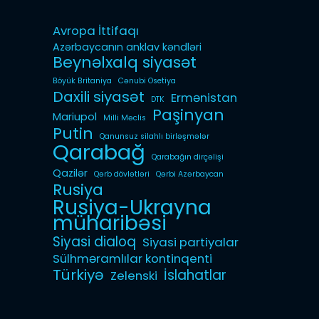
Avropa İttifaqı
Azərbaycanın anklav kəndləri
Beynəlxalq siyasət
Böyük Britaniya
Cənubi Osetiya
Daxili siyasət
Ermənistan
DTK
Paşinyan
Mariupol
Milli Məclis
Putin
Qanunsuz silahlı birləşmələr
Qarabağ
Qarabağın dirçəlişi
Qazilər
Qərb dövlətləri
Qərbi Azərbaycan
Rusiya
Rusiya-Ukrayna
müharibəsi
Siyasi dialoq
Siyasi partiyalar
Sülhməramlılar kontinqenti
Türkiyə
İslahatlar
Zelenski