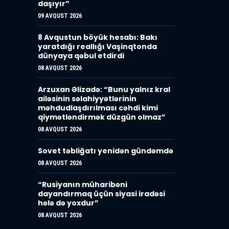
daşıyır”
09 AVQUST 2026
8 Avqustun böyük hesabı: Bakı
yaratdığı reallığı Vaşinqtonda
dünyaya qəbul etdirdi
08 AVQUST 2026
Arzuxan Əlizadə: “Bunu yalnız kral
ailəsinin səlahiyyətlərinin
məhdudlaşdırılması cəhdi kimi
qiymətləndirmək düzgün olmaz”
08 AVQUST 2026
Sovet təbliğatı yenidən gündəmdə
08 AVQUST 2026
“Rusiyanın müharibəni
dayandırmaq üçün siyasi iradəsi
hələ də yoxdur”
08 AVQUST 2026