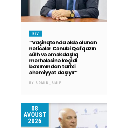
KİV
“Vaşinqtonda əldə olunan
nəticələr Cənubi Qafqazın
sülh və əməkdaşlıq
mərhələsinə keçidi
baxımından tarixi
əhəmiyyət daşıyır”
BY
ADMIN_AMIP
08
AVQUST
2026