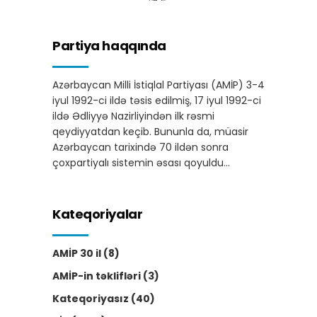
Partiya haqqında
Azərbaycan Milli İstiqlal Partiyası (AMİP) 3-4
iyul 1992-ci ildə təsis edilmiş, 17 iyul 1992-ci
ildə Ədliyyə Nazirliyindən ilk rəsmi
qeydiyyatdan keçib. Bununla da, müasir
Azərbaycan tarixində 70 ildən sonra
çoxpartiyalı sistemin əsası qoyuldu…
Kateqoriyalar
AMİP 30 il
(8)
AMİP-in təklifləri
(3)
Kateqoriyasız
(40)