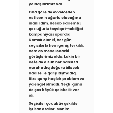
yoldaşlarımız var.
Ona görə də əvvəlcədən
nəticənin uğurlu olacağına
inanırdım. Hesab edirəm ki,
çox uğurlu təşviqat-təbliğat
kampaniyası apardıq.
Demək olar ki, hər gün
seçicilərlə həm geniş tərkibli,
həm də məhəllədaxili
görüşlərimiz oldu. Lakin bir
dəfə də olsun hər hansısa
narahatlıq doğura biləcək
hadisə ilə qarşılaşmadıq.
Bizə qarşı heç bir problem və
ya əngəl olmadı. Seçki günü
də çox böyük qələbəlik var
idi.
Seçicilər çox aktiv şəkildə
iştirak etdilər. Mənim