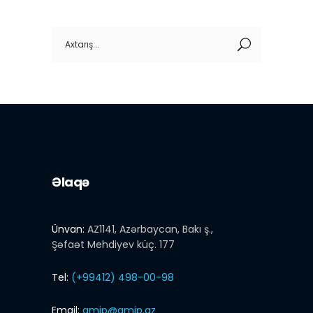
Search
for:
Əlaqə
Ünvan:
AZ1141, Azərbaycan, Bakı ş.,
Şəfaət Mehdiyev küç. 177
Tel:
(+99412) 498-00-98
Email:
amip@amip.az