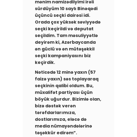
mənim namizədliyimi irəli
sürdüyüm 10 saylı Binəqədi
üçüncü seçki dairəsi idi.
Orada çox yüksək səviyyədə
seçki keçirildi və deputat
seçildim. Tam məsuliyyətlə
deyirəm ki, Azərbaycanda
ən güclü və ən mütəşəkkil
seçki kampaniyasını biz
keçirdik.
Nəticədə 12 minə yaxın (57
faizə yaxın) səs toplayaraq
seçkinin qalibi oldum. Bu,
müxalifət partiyası üçün
böyük uğurdur. Bizimlə olan,
bizə dəstək verən
tərəfdarlarımıza,
dostlarımıza, eləcə də
media nümayəndələrinə
təşəkkür edirəm”.