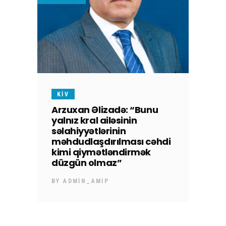
KİV
Arzuxan Əlizadə: “Bunu
yalnız kral ailəsinin
səlahiyyətlərinin
məhdudlaşdırılması cəhdi
kimi qiymətləndirmək
düzgün olmaz”
BY
ADMIN_AMIP