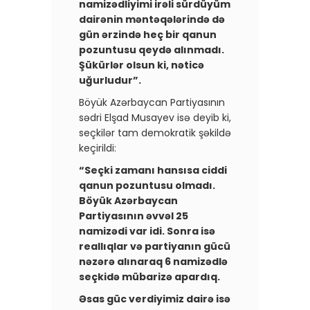
namizədliyimi irəli sürdüyüm
dairənin məntəqələrində də
gün ərzində heç bir qanun
pozuntusu qeydə alınmadı.
Şükürlər olsun ki, nəticə
uğurludur”.
Böyük Azərbaycan Partiyasının
sədri Elşad Musayev isə deyib ki,
seçkilər tam demokratik şəkildə
keçirildi:
“Seçki zamanı hansısa ciddi
qanun pozuntusu olmadı.
Böyük Azərbaycan
Partiyasının əvvəl 25
namizədi var idi. Sonra isə
reallıqlar və partiyanın gücü
nəzərə alınaraq 6 namizədlə
seçkidə mübarizə apardıq.
Əsas güc verdiyimiz dairə isə