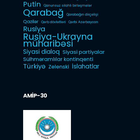
Putin
Qanunsuz silahlı birləşmələr
Qarabağ
Qarabağın dirçəlişi
Qazilər
Qərb dövlətləri
Qərbi Azərbaycan
Rusiya
Rusiya-Ukrayna
müharibəsi
Siyasi dialoq
Siyasi partiyalar
Sülhməramlılar kontinqenti
Türkiyə
İslahatlar
Zelenski
AMİP-30