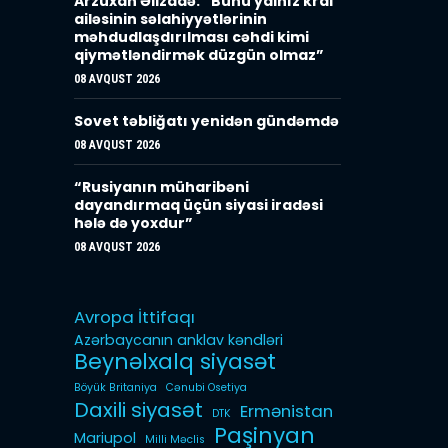
Arzuxan Əlizadə: “Bunu yalnız kral
ailəsinin səlahiyyətlərinin
məhdudlaşdırılması cəhdi kimi
qiymətləndirmək düzgün olmaz”
08 AVQUST 2026
Sovet təbliğatı yenidən gündəmdə
08 AVQUST 2026
“Rusiyanın müharibəni
dayandırmaq üçün siyasi iradəsi
hələ də yoxdur”
08 AVQUST 2026
Avropa İttifaqı
Azərbaycanın anklav kəndləri
Beynəlxalq siyasət
Böyük Britaniya
Cənubi Osetiya
Daxili siyasət
Ermənistan
DTK
Paşinyan
Mariupol
Milli Məclis