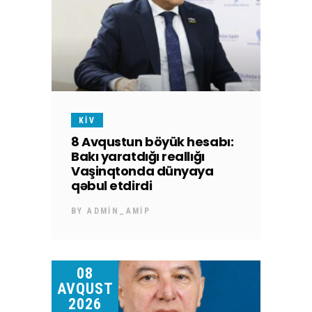
KİV
8 Avqustun böyük hesabı:
Bakı yaratdığı reallığı
Vaşinqtonda dünyaya
qəbul etdirdi
BY
ADMIN_AMIP
08
AVQUST
2026