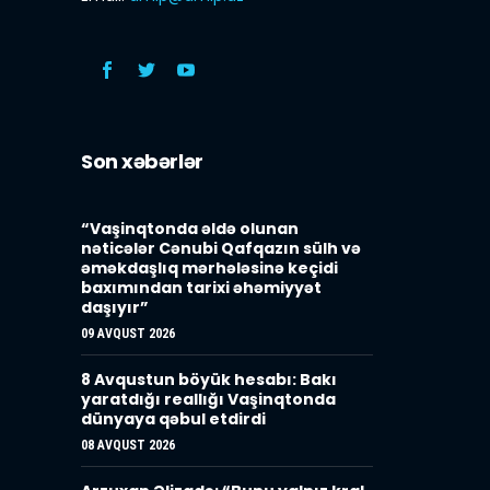
Son xəbərlər
“Vaşinqtonda əldə olunan
nəticələr Cənubi Qafqazın sülh və
əməkdaşlıq mərhələsinə keçidi
baxımından tarixi əhəmiyyət
daşıyır”
09 AVQUST 2026
8 Avqustun böyük hesabı: Bakı
yaratdığı reallığı Vaşinqtonda
dünyaya qəbul etdirdi
08 AVQUST 2026