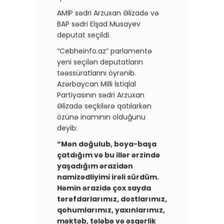
AMİP sədri Arzuxan Əlizadə və
BAP sədri Elşad Musayev
deputat seçildi.
“Cebheinfo.az” parlamentə
yeni seçilən deputatların
təəssüratlarını öyrənib.
Azərbaycan Milli İstiqlal
Partiyasının sədri Arzuxan
Əlizadə seçkilərə qatılarkən
özünə inamının olduğunu
deyib:
“Mən doğulub, boya-başa
çatdığım və bu illər ərzində
yaşadığım ərazidən
namizədliyimi irəli sürdüm.
Həmin ərazidə çox sayda
tərəfdarlarımız, dostlarımız,
qohumlarımız, yaxınlarımız,
məktəb, tələbə və əsgərlik