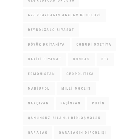
AZƏRBAYCAN ORDUSU
AZƏRBAYCANIN ANKLAV KƏNDLƏRI
BEYNƏLXALQ SIYASƏT
BÖYÜK BRITANIYA
CƏNUBI OSETIYA
DAXILI SIYASƏT
DONBAS
DTK
ERMƏNISTAN
GEOPOLITIKA
MARIUPOL
MILLI MƏCLIS
NAXÇIVAN
PAŞINYAN
PUTIN
QANUNSUZ SILAHLI BIRLƏŞMƏLƏR
QARABAĞ
QARABAĞIN DIRÇƏLIŞI