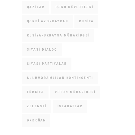
QAZILƏR
QƏRB DÖVLƏTLƏRI
QƏRBI AZƏRBAYCAN
RUSIYA
RUSIYA-UKRAYNA MÜHARIBƏSI
SIYASI DIALOQ
SIYASI PARTIYALAR
SÜLHMƏRAMLILAR KONTINQENTI
TÜRKIYƏ
VƏTƏN MÜHARIBƏSI
ZELENSKI
İSLAHATLAR
ƏRDOĞAN