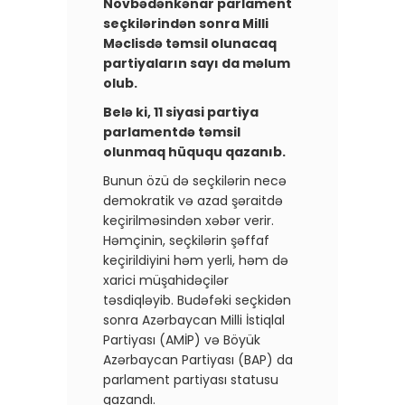
Növbədənkənar parlament
seçkilərindən sonra Milli
Məclisdə təmsil olunacaq
partiyaların sayı da məlum
olub.
Belə ki, 11 siyasi partiya
parlamentdə təmsil
olunmaq hüququ qazanıb.
Bunun özü də seçkilərin necə
demokratik və azad şəraitdə
keçirilməsindən xəbər verir.
Həmçinin, seçkilərin şəffaf
keçirildiyini həm yerli, həm də
xarici müşahidəçilər
təsdiqləyib. Budəfəki seçkidən
sonra Azərbaycan Milli İstiqlal
Partiyası (AMİP) və Böyük
Azərbaycan Partiyası (BAP) da
parlament partiyası statusu
qazandı.