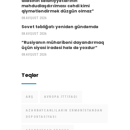
ailəsinin səlahiyyətlərinin
məhdudlaşdırılması cəhdi kimi
qiymətləndirmək düzgün olmaz”
08 AVQUST 2026
Sovet təbliğatı yenidən gündəmdə
08 AVQUST 2026
“Rusiyanın müharibəni dayandırmaq
üçün siyasi iradəsi hələ də yoxdur”
08 AVQUST 2026
Teqlər
ABŞ
AVROPA İTTIFAQI
AZƏRBAYCANLILARIN ERMƏNISTANDAN
DEPORTASIYASI