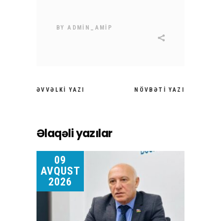
BY
ADMIN_AMIP
ƏVVƏLKI YAZI
NÖVBƏTI YAZI
Əlaqəli yazılar
09
AVQUST
2026