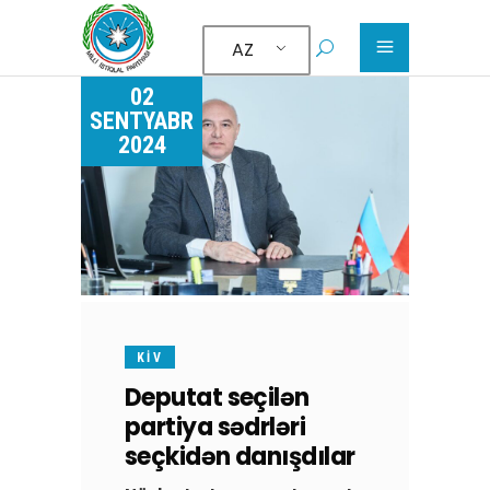
AZ
02
SENTYABR
2024
KİV
Deputat seçilən
partiya sədrləri
seçkidən danışdılar