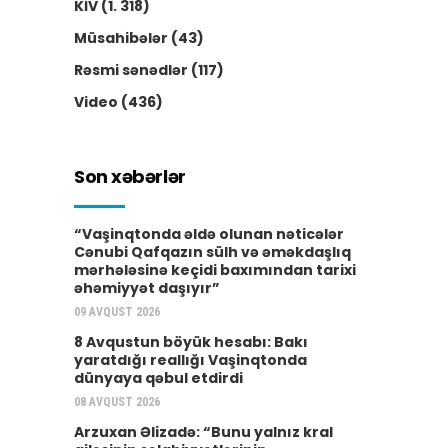
KİV
(1. 318)
Müsahibələr
(43)
Rəsmi sənədlər
(117)
Video
(436)
Son xəbərlər
“Vaşinqtonda əldə olunan nəticələr
Cənubi Qafqazın sülh və əməkdaşlıq
mərhələsinə keçidi baxımından tarixi
əhəmiyyət daşıyır”
09 AVQUST 2026
8 Avqustun böyük hesabı: Bakı
yaratdığı reallığı Vaşinqtonda
dünyaya qəbul etdirdi
08 AVQUST 2026
Arzuxan Əlizadə: “Bunu yalnız kral