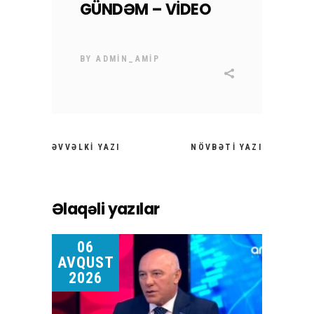
GÜNDƏM – VİDEO
BY
ADMIN_AMIP
ƏVVƏLKI YAZI
NÖVBƏTI YAZI
Əlaqəli yazılar
06
AVQUST
2026