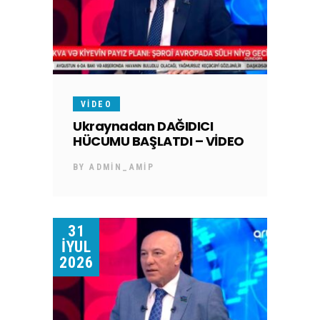
VIDEO
Ukraynadan DAĞIDICI
HÜCUMU BAŞLATDI – VİDEO
BY
ADMIN_AMIP
31
İYUL
2026