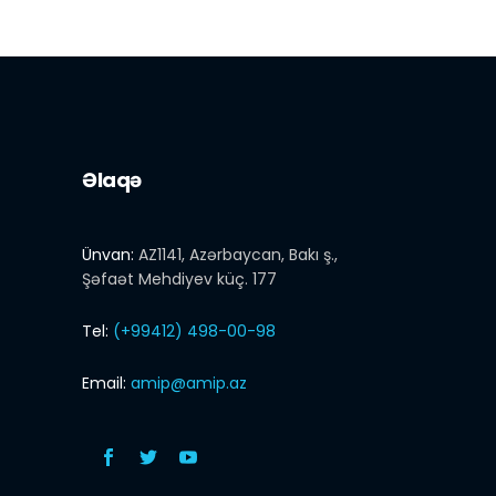
Əlaqə
Ünvan:
AZ1141, Azərbaycan, Bakı ş.,
Şəfaət Mehdiyev küç. 177
Tel:
(+99412) 498-00-98
Email:
amip@amip.az