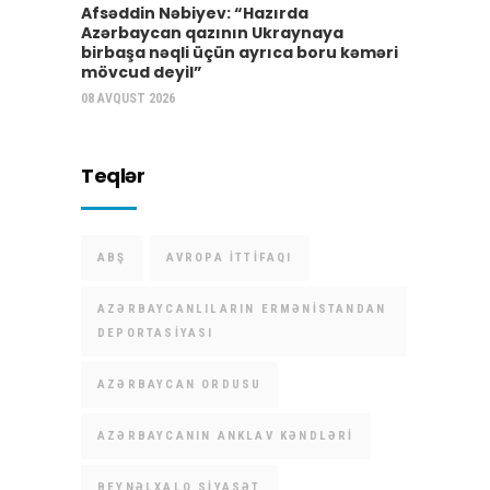
Afsəddin Nəbiyev: “Hazırda
Azərbaycan qazının Ukraynaya
birbaşa nəqli üçün ayrıca boru kəməri
mövcud deyil”
08 AVQUST 2026
Teqlər
ABŞ
AVROPA İTTIFAQI
AZƏRBAYCANLILARIN ERMƏNISTANDAN
DEPORTASIYASI
AZƏRBAYCAN ORDUSU
AZƏRBAYCANIN ANKLAV KƏNDLƏRI
BEYNƏLXALQ SIYASƏT