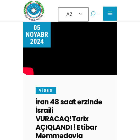
AZ
05
NOYABR
2024
VIDEO
İran 48 saat ərzində
İsraili
VURACAQ!Tarix
AÇIQLANDI ! Etibar
Məmmədovla