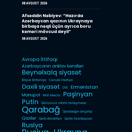
08 AVQUST 2026
Afsəddin Nəbiyev: “Hazırda
Azərbaycan qazının Ukraynaya
birbaşa nəqli üçün ayrıca boru
kəməri mövcud deyil”
08 AVQUST 2026
Avropa İttifaqı
Azərbaycanın anklav kəndləri
Beynəlxalq siyasət
Böyük Britaniya
Cənubi Osetiya
Daxili siyasət
Ermənistan
DTK
Paşinyan
Mariupol
Milli Məclis
Putin
Qanunsuz silahlı birləşmələr
Qarabağ
Qarabağın dirçəlişi
Qazilər
Qərb dövlətləri
Qərbi Azərbaycan
Rusiya