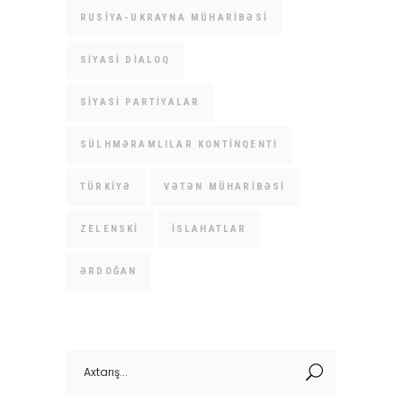
RUSIYA-UKRAYNA MÜHARIBƏSI
SIYASI DIALOQ
SIYASI PARTIYALAR
SÜLHMƏRAMLILAR KONTINQENTI
TÜRKIYƏ
VƏTƏN MÜHARIBƏSI
ZELENSKI
İSLAHATLAR
ƏRDOĞAN
Search
for: