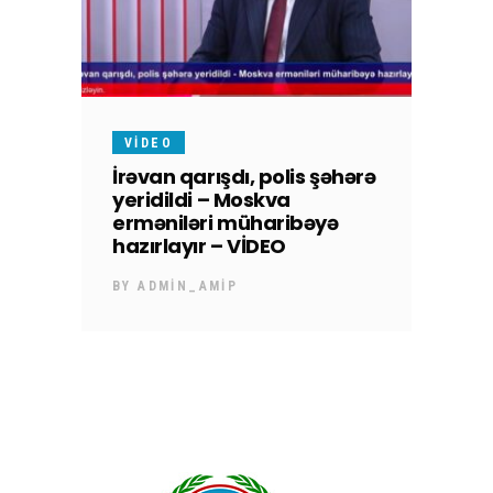
VIDEO
İrəvan qarışdı, polis şəhərə
yeridildi – Moskva
erməniləri müharibəyə
hazırlayır – VİDEO
BY
ADMIN_AMIP