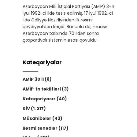
Azərbaycan Milli İstiqlal Partiyası (AMİP) 3-4
iyul 1992-ci ildə təsis edilmiş, 17 iyul 1992-ci
ildə Ədliyyə Nazirliyindən ilk rəsmi
qeydiyyatdan keçib. Bununla da, müasir
Azərbaycan tarixində 70 ildən sonra
çoxpartiyalı sistemin əsası qoyuldu…
Kateqoriyalar
AMİP 30 il
(8)
AMİP-in təklifləri
(3)
Kateqoriyasız
(40)
KİV
(1. 317)
Müsahibələr
(43)
Rəsmi sənədlər
(117)