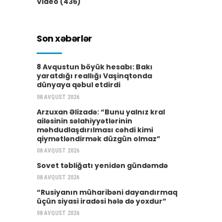
Video
(436)
Son xəbərlər
8 Avqustun böyük hesabı: Bakı
yaratdığı reallığı Vaşinqtonda
dünyaya qəbul etdirdi
08 AVQUST 2026
Arzuxan Əlizadə: “Bunu yalnız kral
ailəsinin səlahiyyətlərinin
məhdudlaşdırılması cəhdi kimi
qiymətləndirmək düzgün olmaz”
08 AVQUST 2026
Sovet təbliğatı yenidən gündəmdə
08 AVQUST 2026
“Rusiyanın müharibəni dayandırmaq
üçün siyasi iradəsi hələ də yoxdur”
08 AVQUST 2026