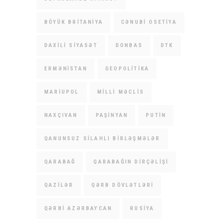
BÖYÜK BRITANIYA
CƏNUBI OSETIYA
DAXILI SIYASƏT
DONBAS
DTK
ERMƏNISTAN
GEOPOLITIKA
MARIUPOL
MILLI MƏCLIS
NAXÇIVAN
PAŞINYAN
PUTIN
QANUNSUZ SILAHLI BIRLƏŞMƏLƏR
QARABAĞ
QARABAĞIN DIRÇƏLIŞI
QAZILƏR
QƏRB DÖVLƏTLƏRI
QƏRBI AZƏRBAYCAN
RUSIYA