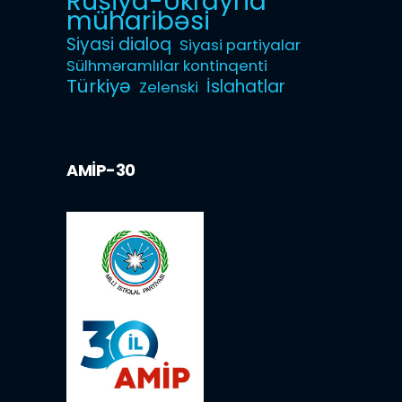
Rusiya-Ukrayna
müharibəsi
Siyasi dialoq
Siyasi partiyalar
Sülhməramlılar kontinqenti
Türkiyə
İslahatlar
Zelenski
AMİP-30