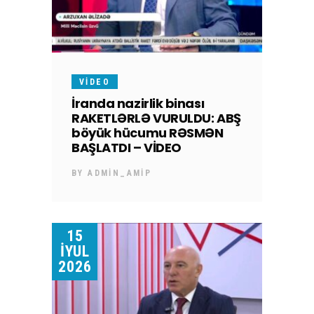
VIDEO
İranda nazirlik binası
RAKETLƏRLƏ VURULDU: ABŞ
böyük hücumu RƏSMƏN
BAŞLATDI – VİDEO
BY
ADMIN_AMIP
15
İYUL
2026