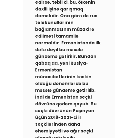
edirsə, təbii ki, bu, ölkənin
daxili işinə qarışmaq
deməkdir. Ona görə də rus
telekanallarının
bağlanmasının müzakirə
edilməsi tamamilə
normaldır. Ermənistanda ilk
dəfə deyil bu məsələ
gündəmə gətirilir. Bundan
qabaq da, yəni Rusiya-
Ermənistan
münasibətlərinin kəskin
olduğu dönəmlərdə bu
məsələ gündəmə gətirilib.
İndi də Ermənistan seçki
dövrünə qədəm qoyub. Bu
seçki dövrünün Paşinyan
üçün 2018-2021-ci il
seçkilərindən daha
əhəmiyyətli və ağır seçki
olacağı gözlənilir.