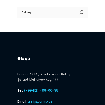
Search
for:
Əlaqə
Ünvan:
AZ1141, Azərbaycan, Bakı ş.,
Şəfaət Mehdiyev küç. 177
Tel:
(+99412) 498-00-98
Email:
amip@amip.az