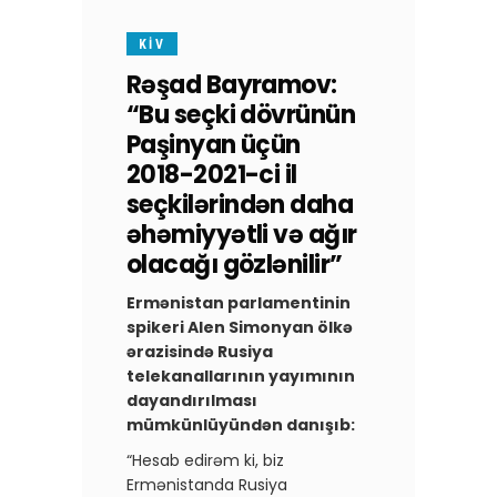
KİV
Rəşad Bayramov:
“Bu seçki dövrünün
Paşinyan üçün
2018-2021-ci il
seçkilərindən daha
əhəmiyyətli və ağır
olacağı gözlənilir”
Ermənistan parlamentinin
spikeri Alen Simonyan ölkə
ərazisində Rusiya
telekanallarının yayımının
dayandırılması
mümkünlüyündən danışıb:
“Hesab edirəm ki, biz
Ermənistanda Rusiya