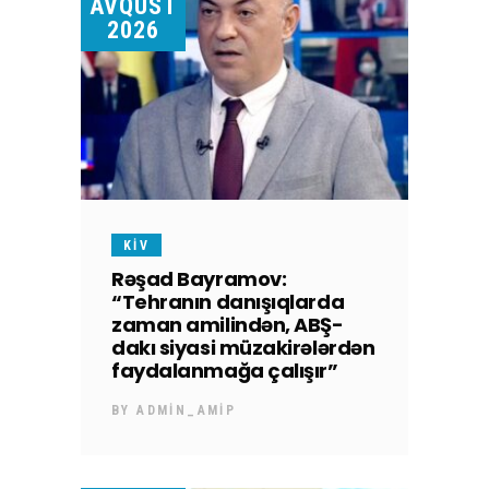
AVQUST
2026
KİV
Rəşad Bayramov:
“Tehranın danışıqlarda
zaman amilindən, ABŞ-
dakı siyasi müzakirələrdən
faydalanmağa çalışır”
BY
ADMIN_AMIP