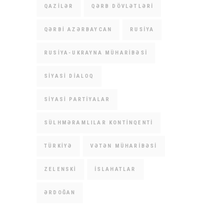
QAZILƏR
QƏRB DÖVLƏTLƏRI
QƏRBI AZƏRBAYCAN
RUSIYA
RUSIYA-UKRAYNA MÜHARIBƏSI
SIYASI DIALOQ
SIYASI PARTIYALAR
SÜLHMƏRAMLILAR KONTINQENTI
TÜRKIYƏ
VƏTƏN MÜHARIBƏSI
ZELENSKI
İSLAHATLAR
ƏRDOĞAN