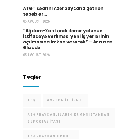
ATƏT sədrini Azərbaycana gətirən
səbəblər…
05 AVQUST 2026
“Ağdam-Xankəndi dəmir yolunun
istifadəyə verilməsi yeni iş yerlərinin
açılmasına imkan verəcək” – Arzuxan
Əlizadə
05 AVQUST 2026
Teqlər
ABŞ
AVROPA İTTIFAQI
AZƏRBAYCANLILARIN ERMƏNISTANDAN
DEPORTASIYASI
AZƏRBAYCAN ORDUSU