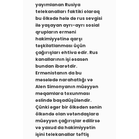
yayımlanan Rusiya
telekanalları faktiki olaraq
bu ölkədə hələ də rus sevgisi
ilə yaşayan ayrı-ayrı sosial
qrupların erməni
hakimiyyətinə qarşı
təşkilatlanması üçün
çağırışları ehtiva edir. Rus
kanallarının işi əsasən
bundan ibarətdir.
Ermənistanın da bu
məsələdə narahatlığı və
Alen Simonyanın müəyyən
məqamlara toxunması
əslində başadüşüləndir.
Çünki əgər bir ölkədən sənin
ölkəndə olan vətəndaşlara
müəyyən çağırışlar edilirsə
və yaxud da hakimiyyətin
işini telekanallar təftiş