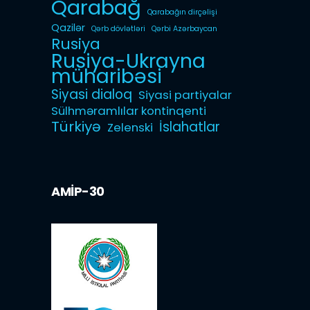
Qarabağ
Qarabağın dirçəlişi
Qazilər
Qərb dövlətləri
Qərbi Azərbaycan
Rusiya
Rusiya-Ukrayna
müharibəsi
Siyasi dialoq
Siyasi partiyalar
Sülhməramlılar kontinqenti
Türkiyə
İslahatlar
Zelenski
AMİP-30