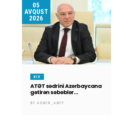
05
AVQUST
2026
KİV
ATƏT sədrini Azərbaycana
gətirən səbəblər…
BY
ADMIN_AMIP