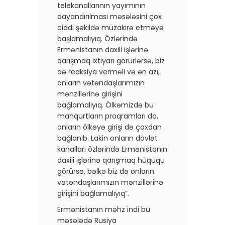
telekanallarının yayımının
dayandırılması məsələsini çox
ciddi şəkildə müzakirə etməyə
başlamalıyıq. Özlərində
Ermənistanın daxili işlərinə
qarışmaq ixtiyarı görürlərsə, biz
də reaksiya verməli və ən azı,
onların vətəndaşlarımızın
mənzillərinə girişini
bağlamalıyıq. Ölkəmizdə bu
manqurtların proqramları da,
onların ölkəyə girişi də çoxdan
bağlanıb. Lakin onların dövlət
kanalları özlərində Ermənistanın
daxili işlərinə qarışmaq hüququ
görürsə, bəlkə biz də onların
vətəndaşlarımızın mənzillərinə
girişini bağlamalıyıq”.
Ermənistanın məhz indi bu
məsələdə Rusiya