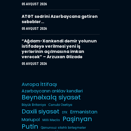
05 AVQUST 2026
ATƏT sədrini Azərbaycana gətirən
səbəblər…
05 AVQUST 2026
“Ağdam-Xankəndi dəmir yolunun
istifadəyə verilməsi yeni iş
yerlərinin açılmasına imkan
verəcək” – Arzuxan Əlizadə
05 AVQUST 2026
Avropa İttifaqı
Azərbaycanın anklav kəndləri
Beynəlxalq siyasət
Böyük Britaniya
Cənubi Osetiya
Daxili siyasət
Ermənistan
DTK
Paşinyan
Mariupol
Milli Məclis
Putin
Qanunsuz silahlı birləşmələr