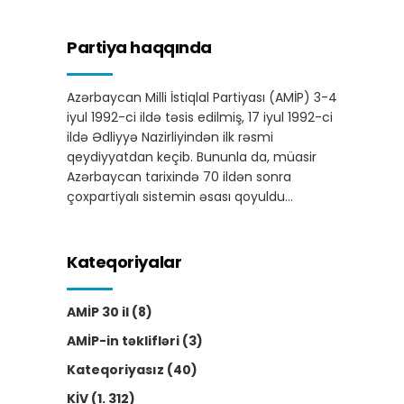
Partiya haqqında
Azərbaycan Milli İstiqlal Partiyası (AMİP) 3-4
iyul 1992-ci ildə təsis edilmiş, 17 iyul 1992-ci
ildə Ədliyyə Nazirliyindən ilk rəsmi
qeydiyyatdan keçib. Bununla da, müasir
Azərbaycan tarixində 70 ildən sonra
çoxpartiyalı sistemin əsası qoyuldu…
Kateqoriyalar
AMİP 30 il
(8)
AMİP-in təklifləri
(3)
Kateqoriyasız
(40)
KİV
(1. 312)