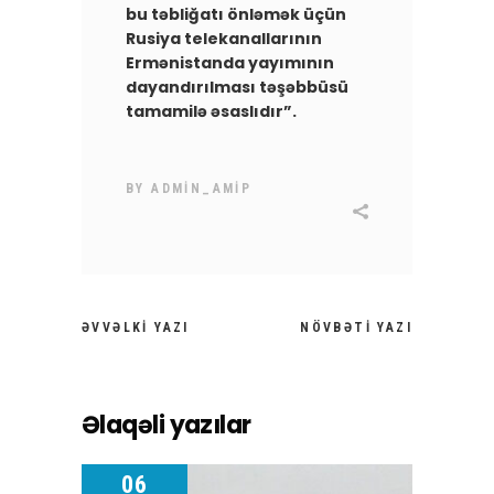
bu təbliğatı önləmək üçün
Rusiya telekanallarının
Ermənistanda yayımının
dayandırılması təşəbbüsü
tamamilə əsaslıdır”.
BY
ADMIN_AMIP
ƏVVƏLKI YAZI
NÖVBƏTI YAZI
Əlaqəli yazılar
06