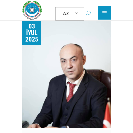
AZ
03
İYUL
2025