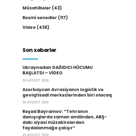
Müsahibələr
(43)
Rəsmi sənədlər
(117)
Video
(436)
Son xəbərlər
Ukraynadan DAĞIDICI HÜCUMU
BAŞLATDI – VİDEO
06 AVQUST 2026
Azərbaycan Avrasiyanın logistik və
geoiqtisadi mərkəzlərindən biri olacaq
06 AVQUST 2026
Rəşad Bayramov: “Tehranın
danışıqlarda zaman amilindən, ABŞ-
dakı siyasi müzakirələrdən
faydalanmağa çalışır”
05 AVQUST 2026