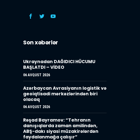
Son xəbərlər
Ukraynadan DAĞIDICI HÜCUMU
BAŞLATDI – VİDEO
06 AVQUST 2026
Azərbaycan Avrasiyanın logistik və
geoiqtisadi mərkəzlərindən biri
olacaq
06 AVQUST 2026
Rəşad Bayramov: “Tehranın
danışıqlarda zaman amilindən,
ABŞ-dakı siyasi müzakirələrdən
faydalanmağa çalışır”