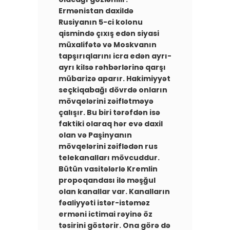
Ermənistan daxildə
Rusiyanın 5-ci kolonu
qismində çıxış edən siyasi
müxalifətə və Moskvanın
tapşırıqlarını icra edən ayrı-
ayrı kilsə rəhbərlərinə qarşı
mübarizə aparır. Hakimiyyət
seçkiqabağı dövrdə onların
mövqelərini zəiflətməyə
çalışır. Bu biri tərəfdən isə
faktiki olaraq hər evə daxil
olan və Paşinyanın
mövqelərini zəiflədən rus
telekanalları mövcuddur.
Bütün vasitələrlə Kremlin
propoqandası ilə məşğul
olan kanallar var. Kanalların
fəaliyyəti istər-istəməz
erməni ictimai rəyinə öz
təsirini göstərir. Ona görə də