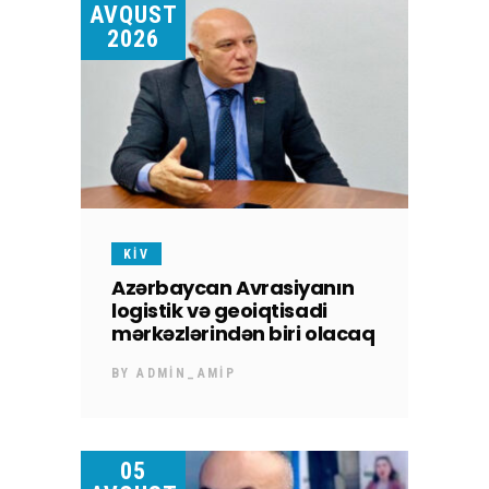
AVQUST
2026
KİV
Azərbaycan Avrasiyanın
logistik və geoiqtisadi
mərkəzlərindən biri olacaq
BY
ADMIN_AMIP
05