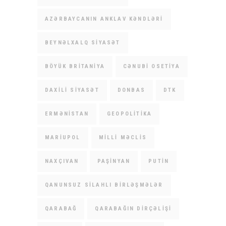
AZƏRBAYCANIN ANKLAV KƏNDLƏRI
BEYNƏLXALQ SIYASƏT
BÖYÜK BRITANIYA
CƏNUBI OSETIYA
DAXILI SIYASƏT
DONBAS
DTK
ERMƏNISTAN
GEOPOLITIKA
MARIUPOL
MILLI MƏCLIS
NAXÇIVAN
PAŞINYAN
PUTIN
QANUNSUZ SILAHLI BIRLƏŞMƏLƏR
QARABAĞ
QARABAĞIN DIRÇƏLIŞI