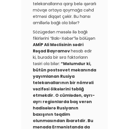
telekanallarına qarşı belə qərarlı
mövqe ortaya qoymağa cəhd
etməsi diqqət çəkir. Bu hansı
amillərlə bağlı ola bilər?
Sözügedən məsələ ilə bağlı
fikirlərini “Bakı-Xəbər”lə bölüşən
AMİP Ali Məclisinin sədri
Rəşad Bayramov
hesab edir
ki, burada bir sıra faktorların
təsiri ola bilər:
“Məlumdur ki,
bütün postsovet məkanında
yayımlanan Rusiya
telekanallarının bir nömrəli
vəzifəsi ölkələrini təbliğ
etməkdir. O cümlədən, ayrı-
ayrı regionlarda baş verən
hadisələrə Rusiyanın
baxışının təqdim
olunmasından ibarətdir. Bu
mənada Ermənistanda da