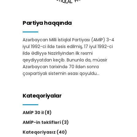
Partiya haqqında
Azərbaycan Milli İstiqlal Partiyası (AMİP) 3-4
iyul 1992-ci ildə təsis edilmiş, 17 iyul 1992-ci
ildə Ədliyyə Nazirliyindən ilk rəsmi
qeydiyyatdan keçib. Bununla da, müasir
Azərbaycan tarixində 70 ildən sonra
çoxpartiyalı sistemin əsası qoyuldu…
Kateqoriyalar
AMİP 30 il
(8)
AMİP-in təklifləri
(3)
Kateqoriyasız
(40)