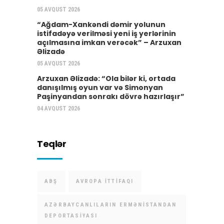
05 AVQUST 2026
“Ağdam-Xankəndi dəmir yolunun
istifadəyə verilməsi yeni iş yerlərinin
açılmasına imkan verəcək” – Arzuxan
Əlizadə
05 AVQUST 2026
Arzuxan Əlizadə: “Ola bilər ki, ortada
danışılmış oyun var və Simonyan
Paşinyandan sonrakı dövrə hazırlaşır”
04 AVQUST 2026
Teqlər
ABŞ
AVROPA İTTIFAQI
AZƏRBAYCANLILARIN ERMƏNISTANDAN
DEPORTASIYASI