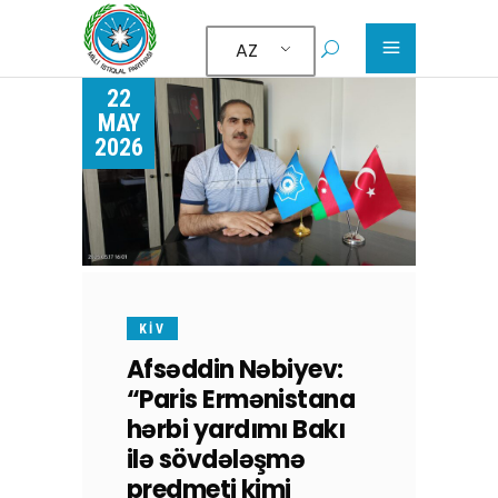
AZ
22
MAY
2026
KİV
Afsəddin Nəbiyev:
“Paris Ermənistana
hərbi yardımı Bakı
ilə sövdələşmə
predmeti kimi