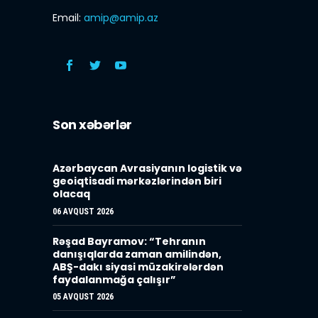
Email:
amip@amip.az
Son xəbərlər
Azərbaycan Avrasiyanın logistik və
geoiqtisadi mərkəzlərindən biri
olacaq
06 AVQUST 2026
Rəşad Bayramov: “Tehranın
danışıqlarda zaman amilindən,
ABŞ-dakı siyasi müzakirələrdən
faydalanmağa çalışır”
05 AVQUST 2026