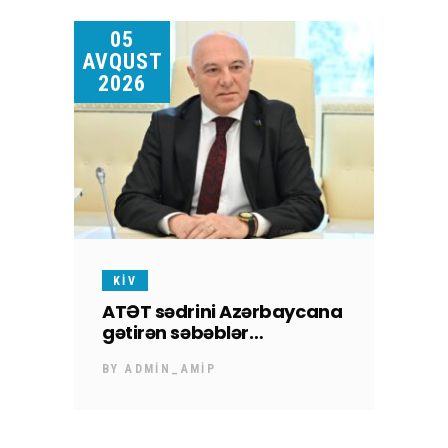
05
AVQUST
2026
KİV
ATƏT sədrini Azərbaycana
gətirən səbəblər…
BY
ADMIN_AMIP