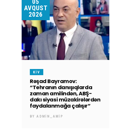
05
AVQUST
2026
KİV
Rəşad Bayramov:
“Tehranın danışıqlarda
zaman amilindən, ABŞ-
dakı siyasi müzakirələrdən
faydalanmağa çalışır”
BY
ADMIN_AMIP