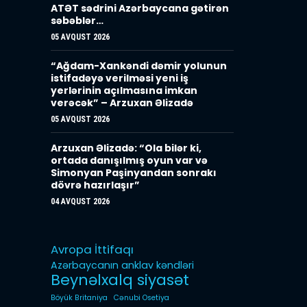
ATƏT sədrini Azərbaycana gətirən
səbəblər…
05 AVQUST 2026
“Ağdam-Xankəndi dəmir yolunun
istifadəyə verilməsi yeni iş
yerlərinin açılmasına imkan
verəcək” – Arzuxan Əlizadə
05 AVQUST 2026
Arzuxan Əlizadə: “Ola bilər ki,
ortada danışılmış oyun var və
Simonyan Paşinyandan sonrakı
dövrə hazırlaşır”
04 AVQUST 2026
Avropa İttifaqı
Azərbaycanın anklav kəndləri
Beynəlxalq siyasət
Böyük Britaniya
Cənubi Osetiya