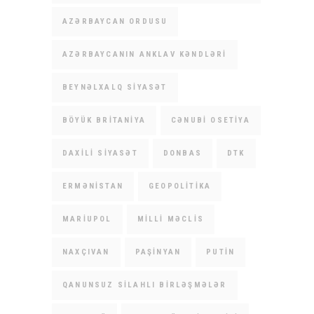
AZƏRBAYCAN ORDUSU
AZƏRBAYCANIN ANKLAV KƏNDLƏRI
BEYNƏLXALQ SIYASƏT
BÖYÜK BRITANIYA
CƏNUBI OSETIYA
DAXILI SIYASƏT
DONBAS
DTK
ERMƏNISTAN
GEOPOLITIKA
MARIUPOL
MILLI MƏCLIS
NAXÇIVAN
PAŞINYAN
PUTIN
QANUNSUZ SILAHLI BIRLƏŞMƏLƏR