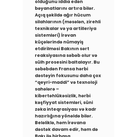
olduğunu iddia edən
bəyanatlarını artıra bilər. ​
Açıq şəkildə ağır hücum
silahlarının (məsələn, zirehli
texnikalar və ya artilleriya
sistemləri) İrəvan
küçələrində nümayiş
etdirilməsi Bakının sərt
reaksiyasına səbəb olur və
sülh prosesini baltalayır. Bu
səbəbdən Fransa hərbi
dəstəyin fokusunu daha çox
“qeyri-maddi” və texnoloji
sahələrə –
kibertəhlükəsizlik, hərbi
kəşfiyyat sistemləri, süni
zəka inteqrasiyası və kadr
hazırlığına yönəldə bilər.
Beləliklə, həm İrəvana
dəstək davam edir, həm də
Bakı ilə birbaşa