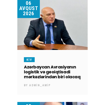
06
AVQUST
2026
KİV
Azərbaycan Avrasiyanın
logistik və geoiqtisadi
mərkəzlərindən biri olacaq
BY
ADMIN_AMIP