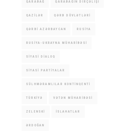
QARABAĞ
QARABAĞIN DIRÇƏLIŞI
QAZILƏR
QƏRB DÖVLƏTLƏRI
QƏRBI AZƏRBAYCAN
RUSIYA
RUSIYA-UKRAYNA MÜHARIBƏSI
SIYASI DIALOQ
SIYASI PARTIYALAR
SÜLHMƏRAMLILAR KONTINQENTI
TÜRKIYƏ
VƏTƏN MÜHARIBƏSI
ZELENSKI
İSLAHATLAR
ƏRDOĞAN