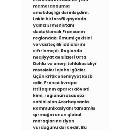
memorandumla
əməkdaşlığı dərinləşdirir.
Lakin birtərəfli qaydada
yalnız Ermənistanı
dəstəkləmək Fransanın
regiondakı ümumi çəkisini
və vasitəçilik iddialarını
sıfırlamışdı. Regionda
nəqliyyat dəhlizləri Orta
Dəhliz və enerji təhlükəsizliyi
məsələləri qlobal güclər
üçün kritik əhəmiyyət kəsb
edir. Fransa Avropa
İttifaqının aparıcı dövləti
kimi, regionun əsas söz
sahibi olan Azərbaycanla
kommunikasiyanı tamamilə
qırmağın onun qlobal
maraqlarına ziyan
vurduğunu dərk edir. ​Bu