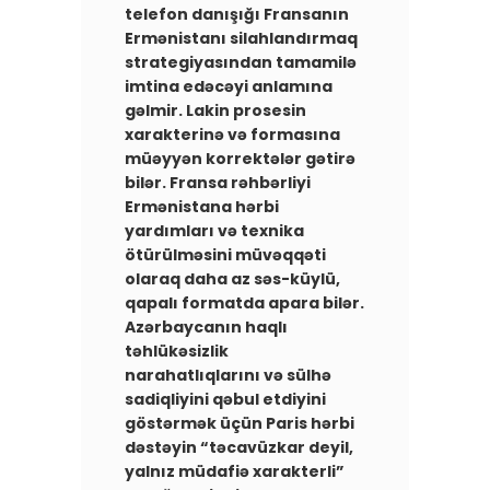
telefon danışığı Fransanın
Ermənistanı silahlandırmaq
strategiyasından tamamilə
imtina edəcəyi anlamına
gəlmir. Lakin prosesin
xarakterinə və formasına
müəyyən korrektələr gətirə
bilər. ​Fransa rəhbərliyi
Ermənistana hərbi
yardımları və texnika
ötürülməsini müvəqqəti
olaraq daha az səs-küylü,
qapalı formatda apara bilər.
Azərbaycanın haqlı
təhlükəsizlik
narahatlıqlarını və sülhə
sadiqliyini qəbul etdiyini
göstərmək üçün Paris hərbi
dəstəyin “təcavüzkar deyil,
yalnız müdafiə xarakterli”