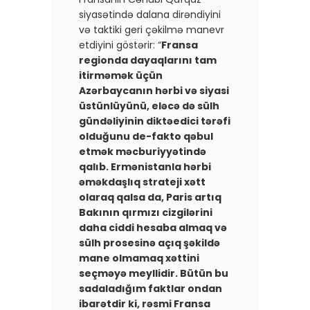
siyasətində dalana dirəndiyini
və taktiki geri çəkilmə manevr
etdiyini göstərir: “​
Fransa
regionda dayaqlarını tam
itirməmək üçün
Azərbaycanın hərbi və siyasi
üstünlüyünü, eləcə də sülh
gündəliyinin diktəedici tərəfi
olduğunu de-fakto qəbul
etmək məcburiyyətində
qalıb. Ermənistanla hərbi
əməkdaşlıq strateji xətt
olaraq qalsa da, Paris artıq
Bakının qırmızı cizgilərini
daha ciddi hesaba almaq və
sülh prosesinə açıq şəkildə
mane olmamaq xəttini
seçməyə meyllidir. Bütün bu
sadaladığım faktlar ondan
ibarətdir ki, rəsmi Fransa