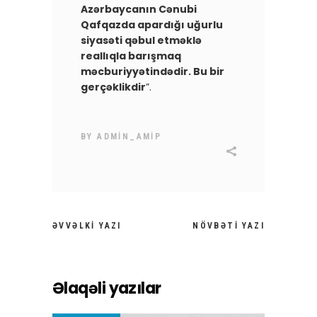
Azərbaycanın Cənubi
Qafqazda apardığı uğurlu
siyasəti qəbul etməklə
reallıqla barışmaq
məcburiyyətindədir. Bu bir
gerçəklikdir
”.
BY
ADMIN_AMIP
ƏVVƏLKI YAZI
NÖVBƏTI YAZI
Əlaqəli yazılar