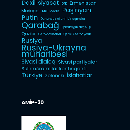
Daxili siyasət
Ermənistan
DTK
Paşinyan
Mariupol
Milli Məclis
Putin
Qanunsuz silahlı birləşmələr
Qarabağ
Qarabağın dirçəlişi
Qazilər
Qərb dövlətləri
Qərbi Azərbaycan
Rusiya
Rusiya-Ukrayna
müharibəsi
Siyasi dialoq
Siyasi partiyalar
Sülhməramlılar kontinqenti
Türkiyə
İslahatlar
Zelenski
AMİP-30