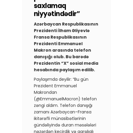
saxlamaq
niyyətindədir”
Azərbaycan Respublikasının
Prezidenti İlham Əliyevlə
Fransa Respublikasının
Prezidenti Emmanuel
Makron arasında telefon
danışığı olub. Bu barədə
Prezidentin “X” sosial media
hesabında paylaşım edilib.
Paylaşımda deyilir: “Bu gün
Prezident Emmanuel
Makrondan
(@EmmanuelMacron) telefon
zəngi aldım. Telefon danışığı
zamanı Azərbaycan–Fransa
ikitərəfli münasibətlərinin
gündəliyində duran məsələləri
nəzərdən keçirdik və qarşılıqlı