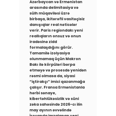
Azərbaycan və Ermənistan
arasında delimitasiya və
sülh müqaviləsi üzrə
birbaşa, ikitərəfli vasitəçisiz
danışıqlar real nəticələr
verir. Paris regiondakı yeni
reallıqların onsuz və onun
iradəsinə zidd
formalaşdığını görür.
Tamamilə izolyasiya
olunmamaq üçün Makron
Bakı ilə körpüləri bərpa
etməyə və prosesdə yenidən
rəsmi olmasa da, siyasi
“iştirakçı” imici qazanmağa
çalışır. Fransa Ermənistanla
hərbi sənaye,
kibertəhlükəsizlik və süni
zəka sahəsində 2026-cı ilin
may ayının əvvəlində
İrəvanda imzalanan yeni