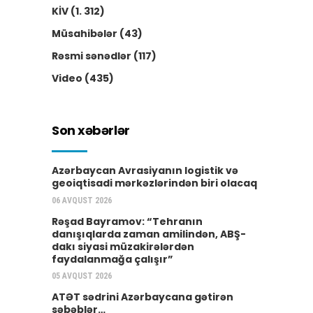
KİV
(1. 312)
Müsahibələr
(43)
Rəsmi sənədlər
(117)
Video
(435)
Son xəbərlər
Azərbaycan Avrasiyanın logistik və
geoiqtisadi mərkəzlərindən biri olacaq
06 AVQUST 2026
Rəşad Bayramov: “Tehranın
danışıqlarda zaman amilindən, ABŞ-
dakı siyasi müzakirələrdən
faydalanmağa çalışır”
05 AVQUST 2026
ATƏT sədrini Azərbaycana gətirən
səbəblər…