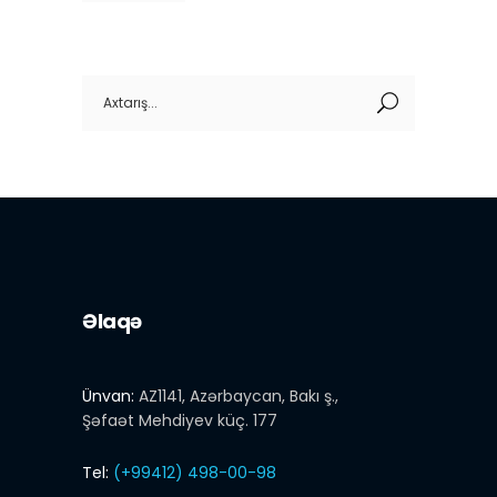
Search
for:
Əlaqə
Ünvan:
AZ1141, Azərbaycan, Bakı ş.,
Şəfaət Mehdiyev küç. 177
Tel:
(+99412) 498-00-98