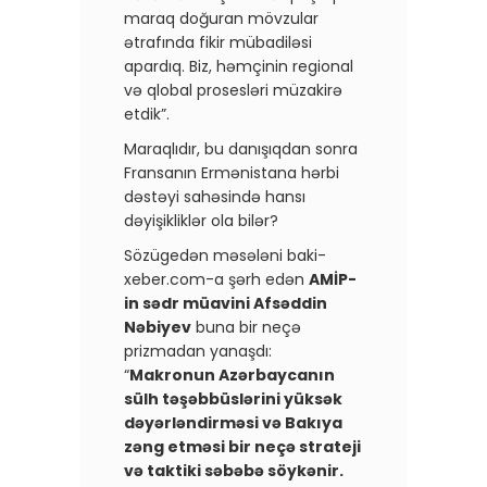
maraq doğuran mövzular
ətrafında fikir mübadiləsi
apardıq. Biz, həmçinin regional
və qlobal prosesləri müzakirə
etdik”.
Maraqlıdır, bu danışıqdan sonra
Fransanın Ermənistana hərbi
dəstəyi sahəsində hansı
dəyişikliklər ola bilər?
Sözügedən məsələni baki-
xeber.com-a şərh edən
AMİP-
in sədr müavini Afsəddin
Nəbiyev
buna bir neçə
prizmadan yanaşdı:
“
Makronun Azərbaycanın
sülh təşəbbüslərini yüksək
dəyərləndirməsi və Bakıya
zəng etməsi bir neçə strateji
və taktiki səbəbə söykənir. ​