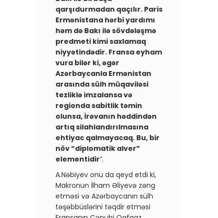
qarşıdurmadan qaçılır. ​Paris
Ermənistana hərbi yardımı
həm də Bakı ilə sövdələşmə
predmeti kimi saxlamaq
niyyətindədir. Fransa eyham
vura bilər ki, əgər
Azərbaycanla Ermənistan
arasında sülh müqaviləsi
tezliklə imzalansa və
regionda sabitlik təmin
olunsa, İrəvanın həddindən
artıq silahlandırılmasına
ehtiyac qalmayacaq. Bu, bir
növ “diplomatik alver”
elementidir
”.
A.Nəbiyev onu da qeyd etdi ki,
Makronun İlham Əliyevə zəng
etməsi və Azərbaycanın sülh
təşəbbüslərini təqdir etməsi
Fransanın Cənubi Qafqaz