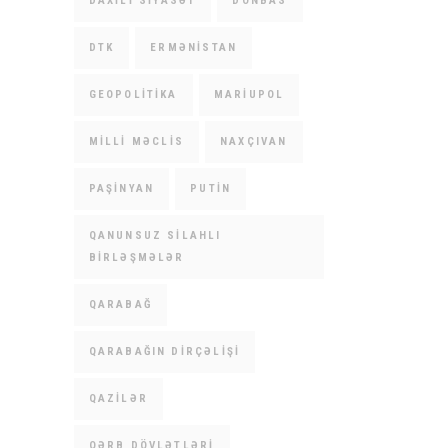
DAXILI SIYASƏT
DONBAS
DTK
ERMƏNISTAN
GEOPOLITIKA
MARIUPOL
MILLI MƏCLIS
NAXÇIVAN
PAŞINYAN
PUTIN
QANUNSUZ SILAHLI
BIRLƏŞMƏLƏR
QARABAĞ
QARABAĞIN DIRÇƏLIŞI
QAZILƏR
QƏRB DÖVLƏTLƏRI