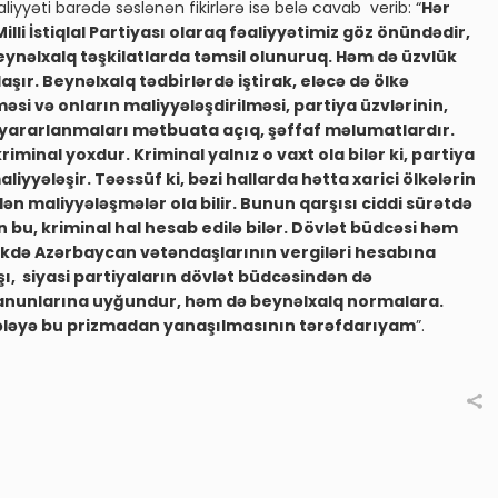
iyyəti barədə səslənən fikirlərə isə belə cavab verib: “
Hər
lli İstiqlal Partiyası olaraq fəaliyyətimiz göz önündədir,
Beynəlxalq təşkilatlarda təmsil olunuruq. Həm də üzvlük
aşır. Beynəlxalq tədbirlərdə iştirak, eləcə də ölkə
lməsi və onların maliyyələşdirilməsi, partiya üzvlərinin,
 yararlanmaları mətbuata açıq, şəffaf məlumatlardır.
riminal yoxdur. Kriminal yalnız o vaxt ola bilər ki, partiya
yələşir. Təəssüf ki, bəzi hallarda hətta xarici ölkələrin
n maliyyələşmələr ola bilir. Bunun qarşısı ciddi sürətdə
bu, kriminal hal hesab edilə bilər. Dövlət büdcəsi həm
lükdə Azərbaycan vətəndaşlarının vergiləri hesabına
ı, siyasi partiyaların dövlət büdcəsindən də
nunlarına uyğundur, həm də beynəlxalq normalara.
sələyə bu prizmadan yanaşılmasının tərəfdarıyam
”.