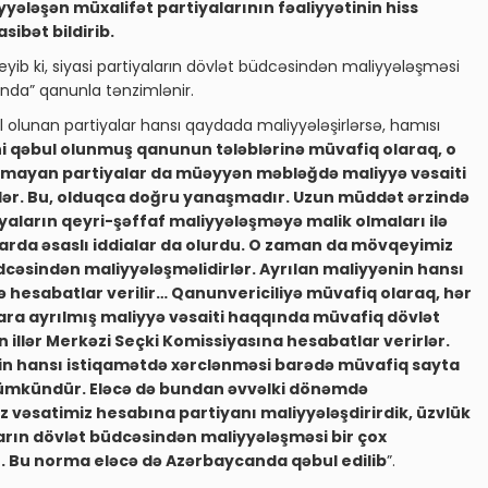
yələşən müxalifət partiyalarının fəaliyyətinin hiss
ibət bildirib.
ib ki, siyasi partiyaların dövlət büdcəsindən maliyyələşməsi
qında” qanunla tənzimlənir.
il olunan partiyalar hansı qaydada maliyyələşirlərsə, hamısı
i qəbul olunmuş qanunun tələblərinə müvafiq olaraq, o
mayan partiyalar da müəyyən məbləğdə maliyyə vəsaiti
rlər. Bu, olduqca doğru yanaşmadır. Uzun müddət ərzində
yaların qeyri-şəffaf maliyyələşməyə malik olmaları ilə
hallarda əsaslı iddialar da olurdu. O zaman da mövqeyimiz
büdcəsindən maliyyələşməlidirlər. Ayrılan maliyyənin hansı
sə hesabatlar verilir… Qanunvericiliyə müvafiq olaraq, hər
onlara ayrılmış maliyyə vəsaiti haqqında müvafiq dövlət
n illər Merkəzi Seçki Komissiyasına hesabatlar verirlər.
nin hansı istiqamətdə xərclənməsi barədə müvafiq sayta
ümkündür. Eləcə də bundan əvvəlki dönəmdə
vəsatimiz hesabına partiyanı maliyyələşdirirdik, üzvlük
aların dövlət büdcəsindən maliyyələşməsi bir çox
r. Bu norma eləcə də Azərbaycanda qəbul edilib
”.