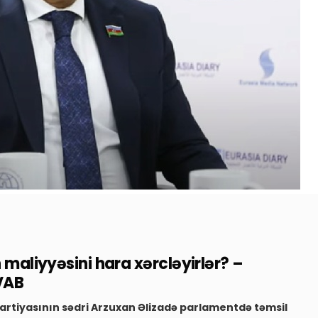
n maliyyəsini hara xərcləyirlər? –
VAB
al Partiyasının sədri Arzuxan Əlizadə parlamentdə təmsil