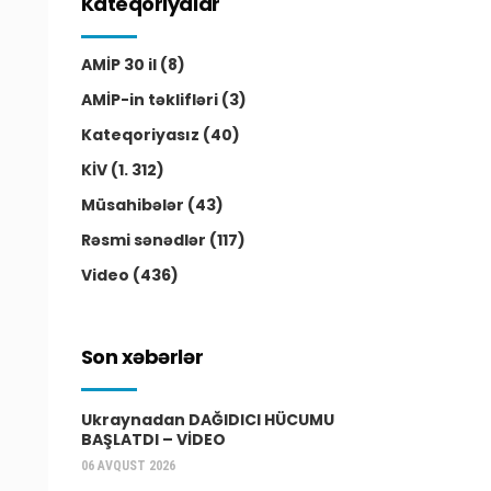
Kateqoriyalar
AMİP 30 il
(8)
AMİP-in təklifləri
(3)
Kateqoriyasız
(40)
KİV
(1. 312)
Müsahibələr
(43)
Rəsmi sənədlər
(117)
Video
(436)
Son xəbərlər
Ukraynadan DAĞIDICI HÜCUMU
BAŞLATDI – VİDEO
06 AVQUST 2026