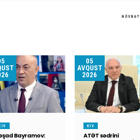
NÖVBƏT
05
05
QUST
AVQUST
026
2026
KİV
KİV
əşad Bayramov:
ATƏT sədrini