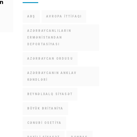
ən
ABŞ
AVROPA İTTIFAQI
AZƏRBAYCANLILARIN
ERMƏNISTANDAN
DEPORTASIYASI
AZƏRBAYCAN ORDUSU
AZƏRBAYCANIN ANKLAV
KƏNDLƏRI
BEYNƏLXALQ SIYASƏT
BÖYÜK BRITANIYA
CƏNUBI OSETIYA