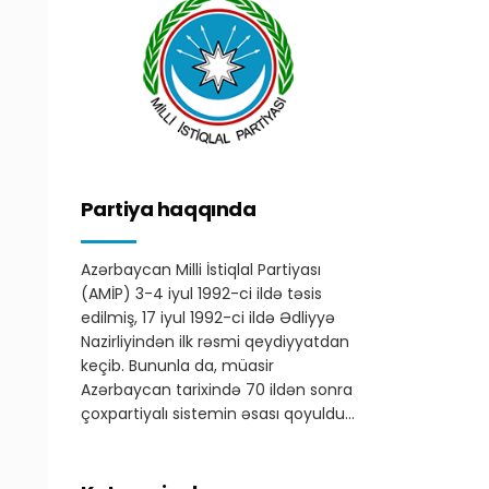
Partiya haqqında
Azərbaycan Milli İstiqlal Partiyası
(AMİP) 3-4 iyul 1992-ci ildə təsis
edilmiş, 17 iyul 1992-ci ildə Ədliyyə
Nazirliyindən ilk rəsmi qeydiyyatdan
keçib. Bununla da, müasir
Azərbaycan tarixində 70 ildən sonra
çoxpartiyalı sistemin əsası qoyuldu…