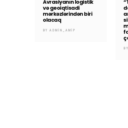
Avrasiyanın logistik
“
və geoiqtisadi
d
mərkəzlərindən biri
a
olacaq
s
m
BY
ADMIN_AMIP
f
ç
B