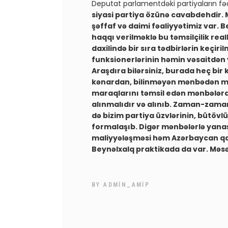
Deputat parlamentdəki partiyaların fəal
siyasi partiya özünə cavabdehdir. Mi
şəffaf və daimi fəaliyyətimiz var. 
haqqı verilməklə bu təmsilçilik reall
daxilində bir sıra tədbirlərin keçiri
funksionerlərinin həmin vəsaitdən
Araşdıra bilərsiniz, burada heç bir k
kənardan, bilinməyən mənbədən maliy
maraqlarını təmsil edən mənbələrdə
alınmalıdır və alınıb. Zaman-zaman 
də bizim partiya üzvlərinin, bütöv
formalaşıb. Digər mənbələrlə yanaş
maliyyələşməsi həm Azərbaycan qa
Beynəlxalq praktikada da var. Mə
BY
ADMIN_AMIP