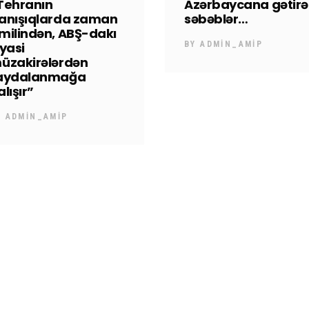
Tehranın
Azərbaycana gətir
anışıqlarda zaman
səbəblər…
milindən, ABŞ-dakı
iyasi
BY
ADMIN_AMIP
üzakirələrdən
aydalanmağa
alışır”
Y
ADMIN_AMIP