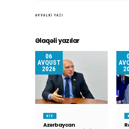
ƏVVƏLKI YAZI
Əlaqəli yazılar
06
AVQUST
AV
2026
2
KİV
Azərbaycan
R