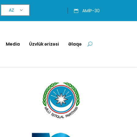
AZ
AMİP-30
Media
Üzvlük ərizəsi
Əlaqə