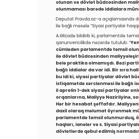
olunan və dövlət büdcəsindən maliy
olunmaması barədə iddialara münas
Deputat Pravda.az-a açıqlamasında dey
ilə bağlı məsələ “Siyasi partiyalar haq
A.Əlizadə bildirib ki, parlamentdə təms
qanunvericilikdə nəzərdə tutulub: “
Yen
cümlədən parlamentdə təmsil olun
ilə dövlət büdcəsindən maliyyələşi
belə praktika olmamışdı. Bəzi parti
bağlı iddialar da var idi. Bir sıra 
bu idi ki, siyasi partiyalar dövlət 
istiqamətdə xərclənməsi ilə bağlı i
il aprelin 1-dək siyasi partiyalar 
orqanlarına, Maliyyə Nazirliyinə, so
Hər bir hesabat şəffafdır. Maliyyə
daxil olaraq məlumat öyrənmək m
parlamentdə təmsil olunmurduq, öz 
haqları, ianələr və s. Siyasi partiy
dövlətlərdə qəbul edilmiş normadı