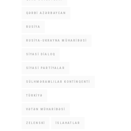
QƏRBI AZƏRBAYCAN
RUSIYA
RUSIYA-UKRAYNA MÜHARIBƏSI
SIYASI DIALOQ
SIYASI PARTIYALAR
SÜLHMƏRAMLILAR KONTINQENTI
TÜRKIYƏ
VƏTƏN MÜHARIBƏSI
ZELENSKI
İSLAHATLAR