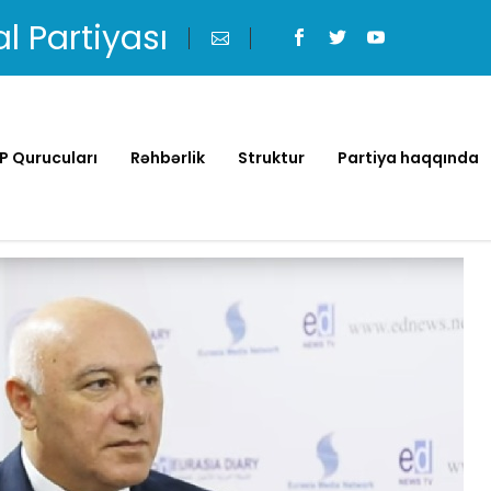
al Partiyası
P Qurucuları
Rəhbərlik
Struktur
Partiya haqqında