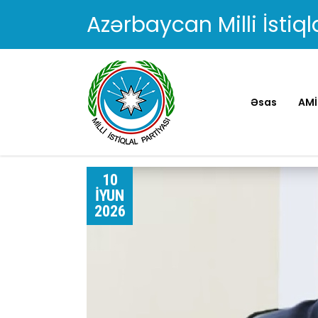
Azərbaycan Milli İstiql
Əsas
AMİ
10
İYUN
2026