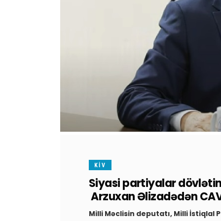
KİV
Siyasi partiyalar dövləti
Arzuxan Əlizadədən CA
Milli Məclisin deputatı, Milli İstiql