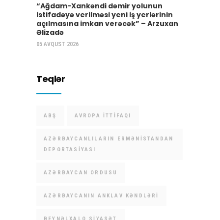
“Ağdam-Xankəndi dəmir yolunun
istifadəyə verilməsi yeni iş yerlərinin
açılmasına imkan verəcək” – Arzuxan
Əlizadə
05 AVQUST 2026
Teqlər
ABŞ
AVROPA İTTIFAQI
AZƏRBAYCANLILARIN ERMƏNISTANDAN
DEPORTASIYASI
AZƏRBAYCAN ORDUSU
AZƏRBAYCANIN ANKLAV KƏNDLƏRI
BEYNƏLXALQ SIYASƏT