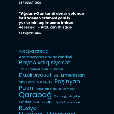
05 AVQUST 2026
“Ağdam-Xankəndi dəmir yolunun
istifadəyə verilməsi yeni iş
yerlərinin açılmasına imkan
verəcək” – Arzuxan Əlizadə
05 AVQUST 2026
Avropa İttifaqı
Azərbaycanın anklav kəndləri
Beynəlxalq siyasət
Böyük Britaniya
Cənubi Osetiya
Daxili siyasət
Ermənistan
DTK
Paşinyan
Mariupol
Milli Məclis
Putin
Qanunsuz silahlı birləşmələr
Qarabağ
Qarabağın dirçəlişi
Qazilər
Qərb dövlətləri
Qərbi Azərbaycan
Rusiya