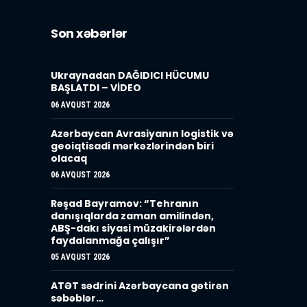
Son xəbərlər
Ukraynadan DAĞIDICI HÜCUMU
BAŞLATDI – VİDEO
06 AVQUST 2026
Azərbaycan Avrasiyanın logistik və
geoiqtisadi mərkəzlərindən biri
olacaq
06 AVQUST 2026
Rəşad Bayramov: “Tehranın
danışıqlarda zaman amilindən,
ABŞ-dakı siyasi müzakirələrdən
faydalanmağa çalışır”
05 AVQUST 2026
ATƏT sədrini Azərbaycana gətirən
səbəblər…