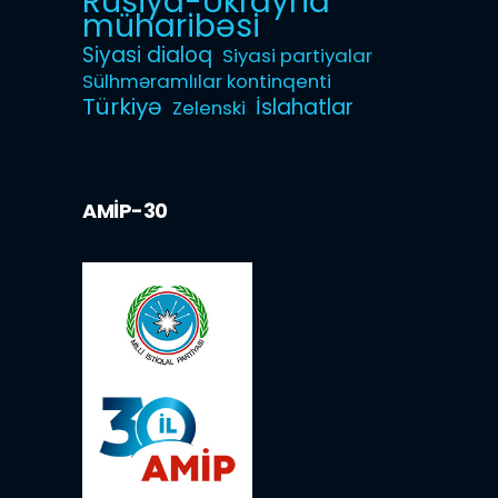
Rusiya-Ukrayna
müharibəsi
Siyasi dialoq
Siyasi partiyalar
Sülhməramlılar kontinqenti
Türkiyə
İslahatlar
Zelenski
AMİP-30