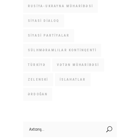
RUSIYA-UKRAYNA MÜHARIBƏSI
SIYASI DIALOQ
SIYASI PARTIYALAR
SÜLHMƏRAMLILAR KONTINQENTI
TÜRKIYƏ
VƏTƏN MÜHARIBƏSI
ZELENSKI
İSLAHATLAR
ƏRDOĞAN
Search
for: