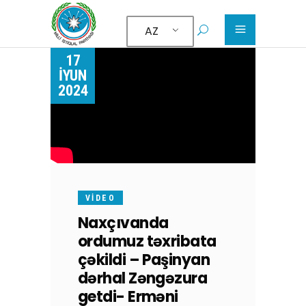
AZ
17
İYUN
2024
VIDEO
Naxçıvanda
ordumuz təxribata
çəkildi – Paşinyan
dərhal Zəngəzura
getdi- Erməni