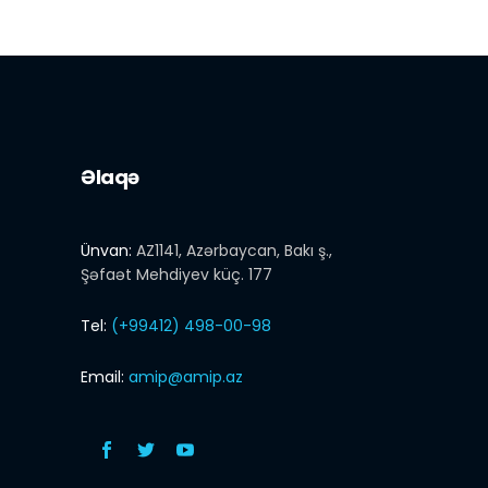
Əlaqə
Ünvan:
AZ1141, Azərbaycan, Bakı ş.,
Şəfaət Mehdiyev küç. 177
Tel:
(+99412) 498-00-98
Email:
amip@amip.az