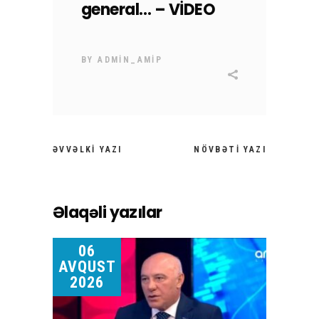
general… – VİDEO
BY
ADMIN_AMIP
ƏVVƏLKI YAZI
NÖVBƏTI YAZI
Əlaqəli yazılar
06
AVQUST
2026