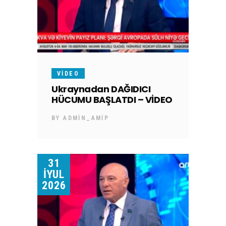
VIDEO
Ukraynadan DAĞIDICI
HÜCUMU BAŞLATDI – VİDEO
BY
ADMIN_AMIP
31
İYUL
2026