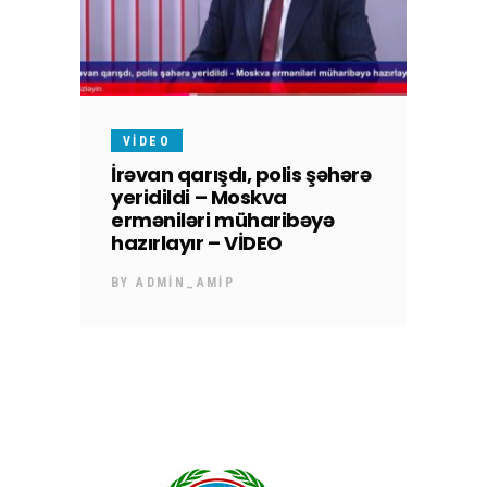
VIDEO
İrəvan qarışdı, polis şəhərə
yeridildi – Moskva
erməniləri müharibəyə
hazırlayır – VİDEO
BY
ADMIN_AMIP