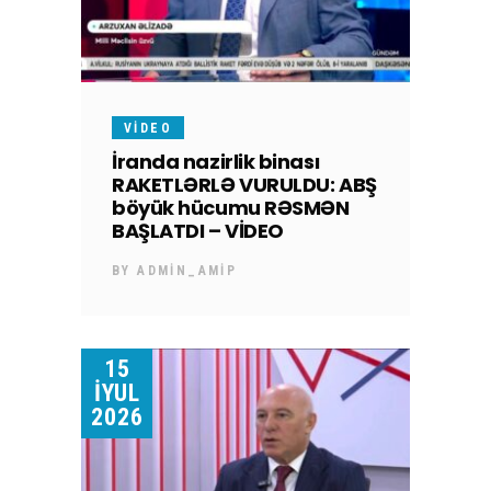
VIDEO
İranda nazirlik binası
RAKETLƏRLƏ VURULDU: ABŞ
böyük hücumu RƏSMƏN
BAŞLATDI – VİDEO
BY
ADMIN_AMIP
15
İYUL
2026