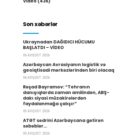
Video
(436)
Son xəbərlər
Ukraynadan DAĞIDICI HÜCUMU
BAŞLATDI – VİDEO
06 AVQUST 2026
Azərbaycan Avrasiyanın logistik və
geoiqtisadi mərkəzlərindən biri olacaq
06 AVQUST 2026
Rəşad Bayramov: “Tehranın
danışıqlarda zaman amilindən, ABŞ-
dakı siyasi müzakirələrdən
faydalanmağa çalışır”
05 AVQUST 2026
ATƏT sədrini Azərbaycana gətirən
səbəblər…
05 AVQUST 2026