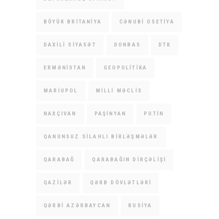
BÖYÜK BRITANIYA
CƏNUBI OSETIYA
DAXILI SIYASƏT
DONBAS
DTK
ERMƏNISTAN
GEOPOLITIKA
MARIUPOL
MILLI MƏCLIS
NAXÇIVAN
PAŞINYAN
PUTIN
QANUNSUZ SILAHLI BIRLƏŞMƏLƏR
QARABAĞ
QARABAĞIN DIRÇƏLIŞI
QAZILƏR
QƏRB DÖVLƏTLƏRI
QƏRBI AZƏRBAYCAN
RUSIYA