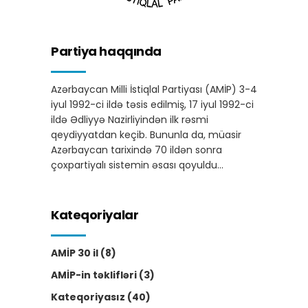
Partiya haqqında
Azərbaycan Milli İstiqlal Partiyası (AMİP) 3-4
iyul 1992-ci ildə təsis edilmiş, 17 iyul 1992-ci
ildə Ədliyyə Nazirliyindən ilk rəsmi
qeydiyyatdan keçib. Bununla da, müasir
Azərbaycan tarixində 70 ildən sonra
çoxpartiyalı sistemin əsası qoyuldu…
Kateqoriyalar
AMİP 30 il
(8)
AMİP-in təklifləri
(3)
Kateqoriyasız
(40)