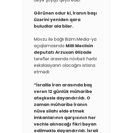
Görünən odur ki, İranın başı
üzərini yenidən qara
buludlar ala bilər.
Mövzu ilə bağlı Bizim.Media-ya
açıqlamasında
Milli Məclisin
deputatı Arzuxan Əlizadə
tərəflər arasında növbəti hərbi
eskalasiyanın olacağını istisna
etmədi:
“İsraillə İran arasında baş
verən 12 günlük müharibə
atəşkəslə dayandırıldı. O
zaman müharibə İranın
nüvə silahı əldə etmək
imkanlarının qarşısının hər
vəchlə alınacağı fikri bəyan
edilməklə dayandırıldı. İsrail