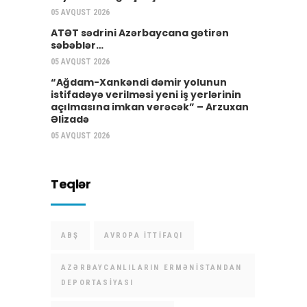
05 AVQUST 2026
ATƏT sədrini Azərbaycana gətirən
səbəblər…
05 AVQUST 2026
“Ağdam-Xankəndi dəmir yolunun
istifadəyə verilməsi yeni iş yerlərinin
açılmasına imkan verəcək” – Arzuxan
Əlizadə
05 AVQUST 2026
Teqlər
ABŞ
AVROPA İTTIFAQI
AZƏRBAYCANLILARIN ERMƏNISTANDAN
DEPORTASIYASI