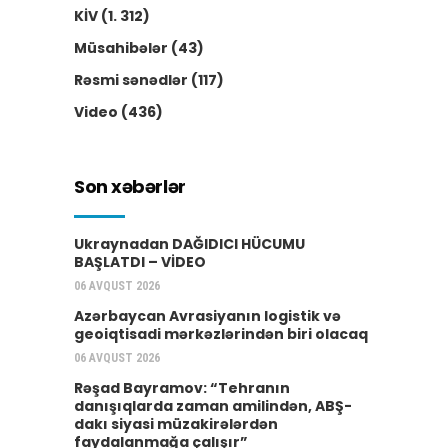
KİV
(1. 312)
Müsahibələr
(43)
Rəsmi sənədlər
(117)
Video
(436)
Son xəbərlər
Ukraynadan DAĞIDICI HÜCUMU
BAŞLATDI – VİDEO
06 AVQUST 2026
Azərbaycan Avrasiyanın logistik və
geoiqtisadi mərkəzlərindən biri olacaq
06 AVQUST 2026
Rəşad Bayramov: “Tehranın
danışıqlarda zaman amilindən, ABŞ-
dakı siyasi müzakirələrdən
faydalanmağa çalışır”