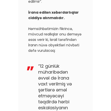
edilmir”.
İrana edilən xəbərdarlıqlar
ciddiyə alınmalıdır.
Həmsöhbətimizin fikrincə,
mövcud reallıqlar onu deməyə
əsas verir ki, İsrail tərəfindən
İranın nüvə obyektləri növbəti
dəfə vurulacaq:
“12 günlük
müharibədən
əvvəl də İrana
vaxt verilmiş və
şərtlərə əməl
etməyəcəyi
təqdirdə hərbi
eskalasiyanın