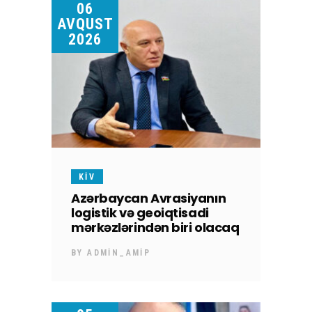
06
AVQUST
2026
KİV
Azərbaycan Avrasiyanın
logistik və geoiqtisadi
mərkəzlərindən biri olacaq
BY
ADMIN_AMIP