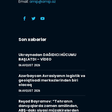
Email:
amip@amip.az
Son xəbərlər
Ukraynadan DAĞIDICI HÜCUMU
BAŞLATDI – VİDEO
06 AVQUST 2026
Azərbaycan Avrasiyanın logistik və
geoiqtisadi mərkəzlərindən biri
olacaq
06 AVQUST 2026
Rəşad Bayramov: “Tehranın
danışıqlarda zaman amilindən,
ABŞ-dakı siyasi müzakirələrdən