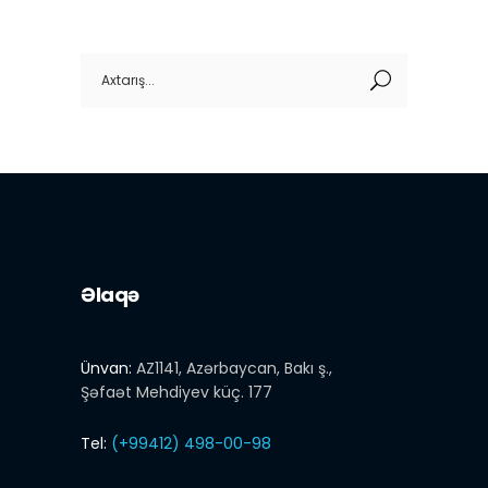
Search
for:
Əlaqə
Ünvan:
AZ1141, Azərbaycan, Bakı ş.,
Şəfaət Mehdiyev küç. 177
Tel:
(+99412) 498-00-98