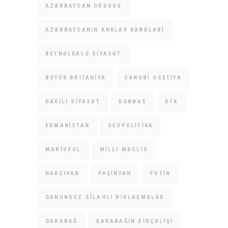
AZƏRBAYCAN ORDUSU
AZƏRBAYCANIN ANKLAV KƏNDLƏRI
BEYNƏLXALQ SIYASƏT
BÖYÜK BRITANIYA
CƏNUBI OSETIYA
DAXILI SIYASƏT
DONBAS
DTK
ERMƏNISTAN
GEOPOLITIKA
MARIUPOL
MILLI MƏCLIS
NAXÇIVAN
PAŞINYAN
PUTIN
QANUNSUZ SILAHLI BIRLƏŞMƏLƏR
QARABAĞ
QARABAĞIN DIRÇƏLIŞI