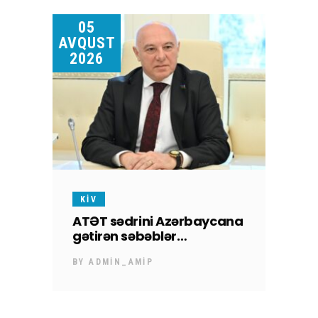
05
AVQUST
2026
KİV
ATƏT sədrini Azərbaycana
gətirən səbəblər…
BY
ADMIN_AMIP