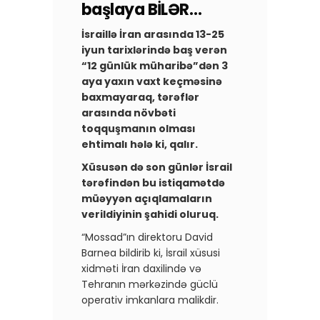
başlaya BİLƏR…
İsraillə İran arasında 13-25
iyun tarixlərində baş verən
“12 günlük müharibə”dən 3
aya yaxın vaxt keçməsinə
baxmayaraq, tərəflər
arasında növbəti
toqquşmanın olması
ehtimalı hələ ki, qalır.
Xüsusən də son günlər İsrail
tərəfindən bu istiqamətdə
müəyyən açıqlamaların
verildiyinin şahidi oluruq.
“Mossad”ın direktoru David
Barnea bildirib ki, İsrail xüsusi
xidməti İran daxilində və
Tehranın mərkəzində güclü
operativ imkanlara malikdir.