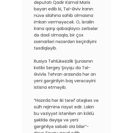
deputatı Qadir Kamal Marix
bəyan edib ki, Təl-Əviv İranın
nüvə silahına sahib olmasına
imkan verməyəcək. O, İsrailin
İrana qarşı qabaqlayıcı zərbələr
də daxil olmaqla, bir çox
ssenariləri nəzərdən keçirdiyini
təsdiqləyib.
Rusiya Təhlükəsizlik Şurasının
katibi Sergey Şoyqu da Təl-
Əvivlə Tehran arasında hər an
yeni gərginliyin baş verəcəyini
istisna etməyib.
“Hazırda hər iki tərəf atəşkəs və
sülh rejiminə riayət edir. Lakin
bu vəziyyət istənilən an köklü
şəkildə dəyişə və yeni
gərginliyə səbəb ola bilər”-
deyə Şoyqu qeyd edib.