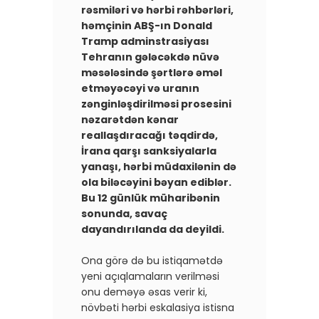
rəsmiləri və hərbi rəhbərləri,
həmçinin ABŞ-ın Donald
Tramp adminstrasiyası
Tehranın gələcəkdə nüvə
məsələsində şərtlərə əməl
etməyəcəyi və uranın
zənginləşdirilməsi prosesini
nəzarətdən kənar
reallaşdıracağı təqdirdə,
İrana qarşı sanksiyalarla
yanaşı, hərbi müdaxilənin də
ola biləcəyini bəyan ediblər.
Bu 12 günlük müharibənin
sonunda, savaç
dayandırılanda da deyildi.
Ona görə də bu istiqamətdə
yeni açıqlamaların verilməsi
onu deməyə əsas verir ki,
növbəti hərbi eskalasiya istisna