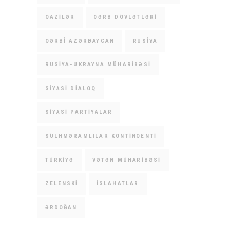
QAZILƏR
QƏRB DÖVLƏTLƏRI
QƏRBI AZƏRBAYCAN
RUSIYA
RUSIYA-UKRAYNA MÜHARIBƏSI
SIYASI DIALOQ
SIYASI PARTIYALAR
SÜLHMƏRAMLILAR KONTINQENTI
TÜRKIYƏ
VƏTƏN MÜHARIBƏSI
ZELENSKI
İSLAHATLAR
ƏRDOĞAN