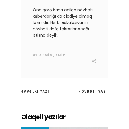
Ona görə İrana edilən növbəti
xəbərdarlığı da ciddiyə almaq
lazımdır. Hərbi eskalasiyanın
növbəti dəfə təkrarlanacağı
istisna deyil”.
BY
ADMIN_AMIP
ƏVVƏLKI YAZI
NÖVBƏTI YAZI
Əlaqəli yazılar