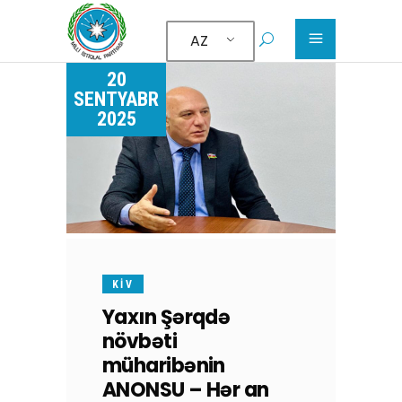
AZ
20
SENTYABR
2025
KİV
Yaxın Şərqdə
növbəti
müharibənin
ANONSU – Hər an