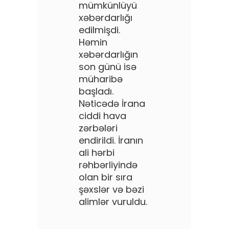
mümkünlüyü
xəbərdarlığı
edilmişdi.
Həmin
xəbərdarlığın
son günü isə
müharibə
başladı.
Nəticədə İrana
ciddi hava
zərbələri
endirildi. İranın
ali hərbi
rəhbərliyində
olan bir sıra
şəxslər və bəzi
alimlər vuruldu.