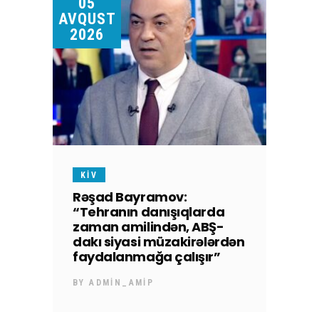
05
AVQUST
2026
KİV
Rəşad Bayramov:
“Tehranın danışıqlarda
zaman amilindən, ABŞ-
dakı siyasi müzakirələrdən
faydalanmağa çalışır”
BY
ADMIN_AMIP