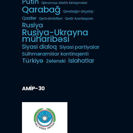
Putin
Qanunsuz silahlı birləşmələr
Qarabağ
Qarabağın dirçəlişi
Qazilər
Qərb dövlətləri
Qərbi Azərbaycan
Rusiya
Rusiya-Ukrayna
müharibəsi
Siyasi dialoq
Siyasi partiyalar
Sülhməramlılar kontinqenti
Türkiyə
İslahatlar
Zelenski
AMİP-30