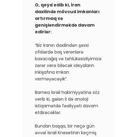
O, qeyd edib ki, İran
daxilində mövcud imkanları
artırmaq və
genişləndirməkdə davam
edirlər:
“Biz İranın daxilindən şəxsi
ofislərdə baş verənlərə
baxacağıq və təhlükəsizliyimizə
zərər verə biləcək ideyaların
inkişafına imkan
verməyəcəyik”.
Barnea İsrail hakimiyyətinə söz
verib ki, gələn il də anoloji
istiqamətdə fəaliyyəti davam
etdirəcəklər.
Bundan başqa, bir neçə gün
əvvəl İsrail Knesetinin keçmiş