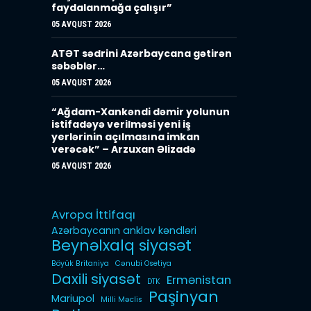
faydalanmağa çalışır”
05 AVQUST 2026
ATƏT sədrini Azərbaycana gətirən
səbəblər…
05 AVQUST 2026
“Ağdam-Xankəndi dəmir yolunun
istifadəyə verilməsi yeni iş
yerlərinin açılmasına imkan
verəcək” – Arzuxan Əlizadə
05 AVQUST 2026
Avropa İttifaqı
Azərbaycanın anklav kəndləri
Beynəlxalq siyasət
Böyük Britaniya
Cənubi Osetiya
Daxili siyasət
Ermənistan
DTK
Paşinyan
Mariupol
Milli Məclis