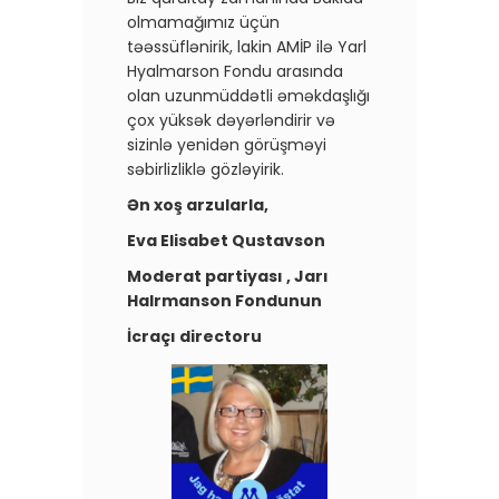
olmamağımız üçün
təəssüflənirik, lakin AMİP ilə Yarl
Hyalmarson Fondu arasında
olan uzunmüddətli əməkdaşlığı
çox yüksək dəyərləndirir və
sizinlə yenidən görüşməyi
səbirlizliklə gözləyirik.
Ən xoş arzularla,
Eva Elisabet Qustavson
Moderat partiyası , Jarı
Halrmanson Fondunun
İcraçı directoru