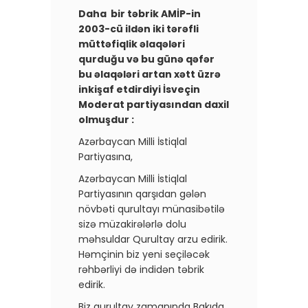
Daha bir təbrik AMİP-in
2003-cü ildən iki tərəfli
müttəfiqlik əlaqələri
qurduğu və bu günə qəfər
bu əlaqələri artan xətt üzrə
inkişaf etdirdiyi İsveçin
Moderat partiyasından daxil
olmuşdur :
Azərbaycan Milli İstiqlal
Partiyasına,
Azərbaycan Milli İstiqlal
Partiyasının qarşıdan gələn
növbəti qurultayı münasibətilə
sizə müzakirələrlə dolu
məhsuldar Qurultay arzu edirik.
Həmçinin biz yeni seçiləcək
rəhbərliyi də indidən təbrik
edirik.
Biz qurultay zamanında Bakıda