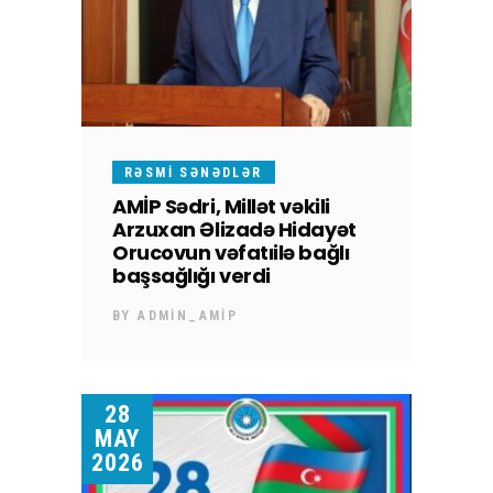
RƏSMI SƏNƏDLƏR
AMİP Sədri, Millət vəkili
Arzuxan Əlizadə Hidayət
Orucovun vəfatıilə bağlı
başsağlığı verdi
BY
ADMIN_AMIP
28
MAY
2026