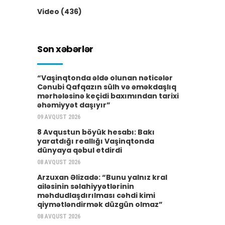
Video
(436)
Son xəbərlər
“Vaşinqtonda əldə olunan nəticələr
Cənubi Qafqazın sülh və əməkdaşlıq
mərhələsinə keçidi baxımından tarixi
əhəmiyyət daşıyır”
09 AVQUST 2026
8 Avqustun böyük hesabı: Bakı
yaratdığı reallığı Vaşinqtonda
dünyaya qəbul etdirdi
08 AVQUST 2026
Arzuxan Əlizadə: “Bunu yalnız kral
ailəsinin səlahiyyətlərinin
məhdudlaşdırılması cəhdi kimi
qiymətləndirmək düzgün olmaz”
08 AVQUST 2026