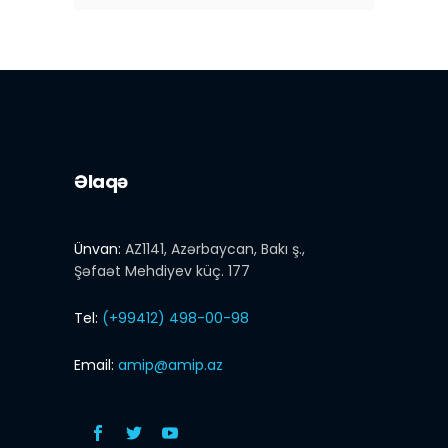
Əlaqə
Ünvan:
AZ1141, Azərbaycan, Bakı ş.,
Şəfaət Mehdiyev küç. 177
Tel:
(+99412) 498-00-98
Email:
amip@amip.az