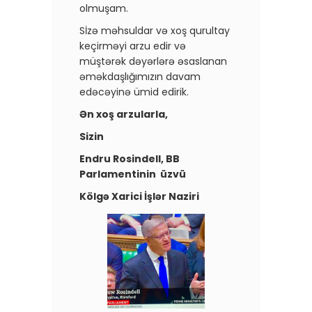
olmuşam.
Sİzə məhsuldar və xoş qurultay
keçirməyi arzu edir və
müştərək dəyərlərə əsaslanan
əməkdaşlığımızın davam
edəcəyinə ümid edirik.
Ən xoş arzularla,
Sizin
Endru Rosindell, BB
Parlamentinin üzvü
Kölgə Xarici İşlər Naziri