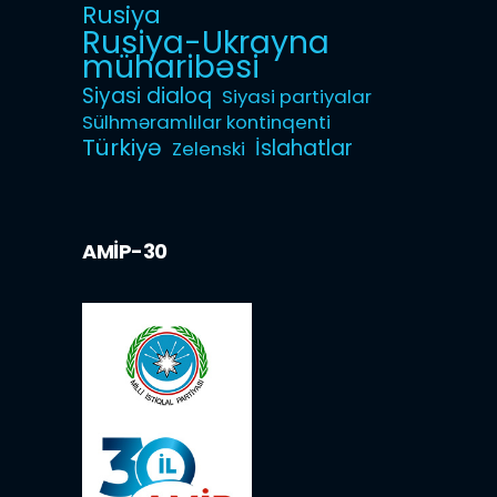
Rusiya
Rusiya-Ukrayna
müharibəsi
Siyasi dialoq
Siyasi partiyalar
Sülhməramlılar kontinqenti
Türkiyə
İslahatlar
Zelenski
AMİP-30