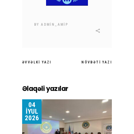
BY
ADMIN_AMIP
ƏVVƏLKI YAZI
NÖVBƏTI YAZI
Əlaqəli yazılar
04
İYUL
2026