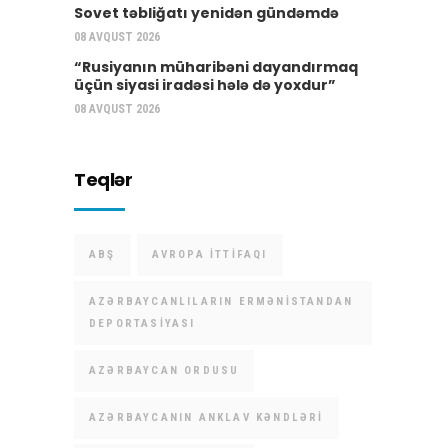
Sovet təbliğatı yenidən gündəmdə
08 AVQUST 2026
“Rusiyanın müharibəni dayandırmaq
üçün siyasi iradəsi hələ də yoxdur”
08 AVQUST 2026
Teqlər
ABŞ
AVROPA İTTIFAQI
AZƏRBAYCANLILARIN ERMƏNISTANDAN
DEPORTASIYASI
AZƏRBAYCAN ORDUSU
AZƏRBAYCANIN ANKLAV KƏNDLƏRI