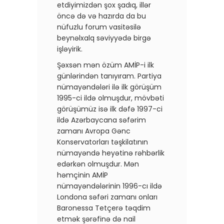
etdiyimizdən şox şadıq, illər
öncə də və hazırda da bu
nüfuzlu forum vasitəsilə
beynəlxalq səviyyədə birgə
işləyirik.
Şəxsən mən özüm AMİP-i ilk
günlərindən tanıyıram. Partiya
nümayəndələri ilə ilk görüşüm
1995-ci ildə olmuşdur, mövbəti
görüşümüz isə ilk dəfə 1997-ci
ildə Azərbaycana səfərim
zamanı Avropa Gənc
Konservatorları təşkilatının
nümayəndə heyətinə rəhbərlik
edərkən olmuşdur. Mən
həmçinin AMİP
nümayəndələrinin 1996-cı ildə
Londona səfəri zamanı onları
Baronessa Tetçerə təqdim
etmək şərəfinə də nail