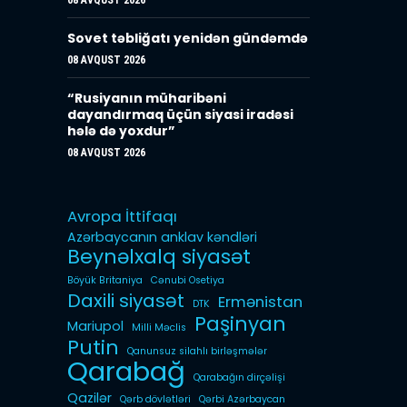
08 AVQUST 2026
Sovet təbliğatı yenidən gündəmdə
08 AVQUST 2026
“Rusiyanın müharibəni
dayandırmaq üçün siyasi iradəsi
hələ də yoxdur”
08 AVQUST 2026
Avropa İttifaqı
Azərbaycanın anklav kəndləri
Beynəlxalq siyasət
Böyük Britaniya
Cənubi Osetiya
Daxili siyasət
Ermənistan
DTK
Paşinyan
Mariupol
Milli Məclis
Putin
Qanunsuz silahlı birləşmələr
Qarabağ
Qarabağın dirçəlişi
Qazilər
Qərb dövlətləri
Qərbi Azərbaycan