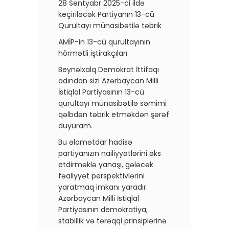
28 Sentyabr 2025-ci ildə
keçiriləcək Partiyanın 13-cü
Qurultayı münasibətilə təbrik
AMİP-in 13-cü qurultayının
hörmətli iştirakçıları
Beynəlxalq Demokrat İttifaqı
adından sizi Azərbaycan Milli
İstiqlal Partiyasının 13-cü
qurultayı münasibətilə səmimi
qəlbdən təbrik etməkdən şərəf
duyuram.
Bu əlamətdar hadisə
partiyanızın nailiyyətlərini əks
etdirməklə yanaşı, gələcək
fəaliyyət perspektivlərini
yaratmaq imkanı yaradır.
Azərbaycan Milli İstiqlal
Partiyasının demokratiya,
stabillik və tərəqqi prinsiplərinə