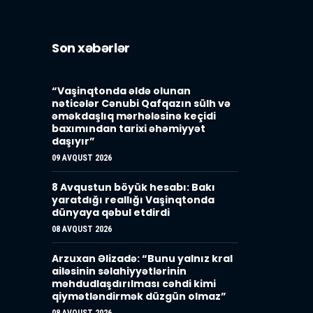
Son xəbərlər
“Vaşinqtonda əldə olunan
nəticələr Cənubi Qafqazın sülh və
əməkdaşlıq mərhələsinə keçidi
baxımından tarixi əhəmiyyət
daşıyır”
09 AVQUST 2026
8 Avqustun böyük hesabı: Bakı
yaratdığı reallığı Vaşinqtonda
dünyaya qəbul etdirdi
08 AVQUST 2026
Arzuxan Əlizadə: “Bunu yalnız kral
ailəsinin səlahiyyətlərinin
məhdudlaşdırılması cəhdi kimi
qiymətləndirmək düzgün olmaz”