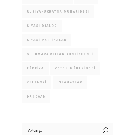
RUSIYA-UKRAYNA MÜHARIBƏSI
SIYASI DIALOQ
SIYASI PARTIYALAR
SÜLHMƏRAMLILAR KONTINQENTI
TÜRKIYƏ
VƏTƏN MÜHARIBƏSI
ZELENSKI
İSLAHATLAR
ƏRDOĞAN
Search
for: