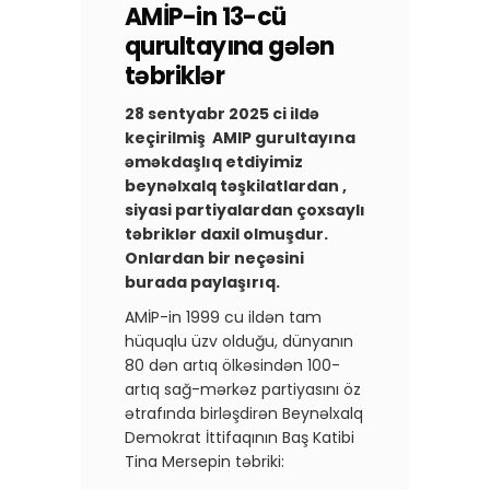
AMİP-in 13-cü
qurultayına gələn
təbriklər
28 sentyabr 2025 ci ildə
keçirilmiş AMIP gurultayına
əməkdaşlıq etdiyimiz
beynəlxalq təşkilatlardan ,
siyasi partiyalardan çoxsaylı
təbriklər daxil olmuşdur.
Onlardan bir neçəsini
burada paylaşırıq.
AMİP-in 1999 cu ildən tam
hüquqlu üzv olduğu, dünyanın
80 dən artıq ölkəsindən 100-
artıq sağ-mərkəz partiyasını öz
ətrafında birləşdirən Beynəlxalq
Demokrat İttifaqının Baş Katibi
Tina Mersepin təbriki: