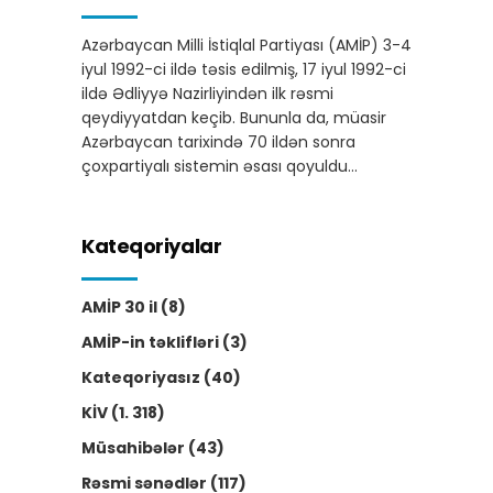
Azərbaycan Milli İstiqlal Partiyası (AMİP) 3-4
iyul 1992-ci ildə təsis edilmiş, 17 iyul 1992-ci
ildə Ədliyyə Nazirliyindən ilk rəsmi
qeydiyyatdan keçib. Bununla da, müasir
Azərbaycan tarixində 70 ildən sonra
çoxpartiyalı sistemin əsası qoyuldu…
Kateqoriyalar
AMİP 30 il
(8)
AMİP-in təklifləri
(3)
Kateqoriyasız
(40)
KİV
(1. 318)
Müsahibələr
(43)
Rəsmi sənədlər
(117)