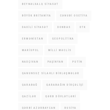
BEYNƏLXALQ SIYASƏT
BÖYÜK BRITANIYA
CƏNUBI OSETIYA
DAXILI SIYASƏT
DONBAS
DTK
ERMƏNISTAN
GEOPOLITIKA
MARIUPOL
MILLI MƏCLIS
NAXÇIVAN
PAŞINYAN
PUTIN
QANUNSUZ SILAHLI BIRLƏŞMƏLƏR
QARABAĞ
QARABAĞIN DIRÇƏLIŞI
QAZILƏR
QƏRB DÖVLƏTLƏRI
QƏRBI AZƏRBAYCAN
RUSIYA