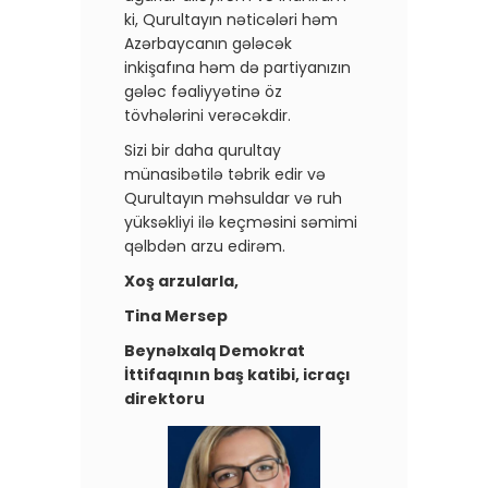
ki, Qurultayın nəticələri həm
Azərbaycanın gələcək
inkişafına həm də partiyanızın
gələc fəaliyyətinə öz
tövhələrini verəcəkdir.
Sizi bir daha qurultay
münasibətilə təbrik edir və
Qurultayın məhsuldar və ruh
yüksəkliyi ilə keçməsini səmimi
qəlbdən arzu edirəm.
Xoş arzularla,
Tina Mersep
Beynəlxalq Demokrat
İttifaqının baş katibi, icraçı
direktoru