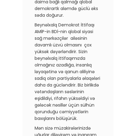
daima bağlı qalmağı qlobal
demokrartk aləmdə güclü əks
səda doğurur.
Beynəlxalq Demokrat İttifaqı
AMİP-in BDİ-nin qlobal siyasi
sağ mərkəzçilər ailəsinin
davamlı üzvü olmasını çox
yüksək dəyərləndirir. Sizin
beynəlxalq ittifaqımızda
olmağınız azadlığa, insanlıq
ləyaqətinə və qanun aliliyinə
sadiq olan partiyalarla əlaqələri
daha da gücləndirir. Biz birlikdə
vətəndaşların səslərinin
eşidildiyi, rifahın yüksəldiyi və
gələcək nəsillər üçün sülhün
qorunduğu cəmiyyətlərin
baxışlarını bölüşürük.
Mən sizə müzakirələrinizdə
uğurlar diləyirəm və inanıram