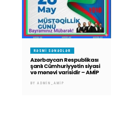
RƏSMI SƏNƏDLƏR
Azərbaycan Respublikası
şanlı Cümhuriyyətin siyasi
və mənəvi varisidir – AMİP
BY
ADMIN_AMIP