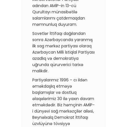
adından AMİP-in 13-cü
Qurultayı münasibətilə
salamlarımı çatdırmaqdan
məmnunluq duyuram.
Sovetlər İttifaqı dağılandan
sonra Azərbaycanda yaranmış
ilk sag mərkəz partiyası olaraq
Azərbaycan Milli İstiqlal Partiyası
azadlıq və demokratiya
uğrunda qürurverici tarixə
malikdir.
Partiyalarımız 1996 – cı ildən
əməkdaşlıq etməyə
başlamışlar və dostluq
əlaqələrimiz 30 ilə yaxın davam
etməkdədir. Biz həmçinin AMİP-
i dünyəvi sağ mərkəzçilər ailəsi,
Beynəlxalq Demokrat İttifaqı
üzvlüyünə tövsiyyə