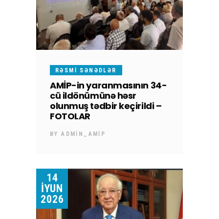
RƏSMI SƏNƏDLƏR
AMİP-in yaranmasının 34-
cü ildönümünə həsr
olunmuş tədbir keçirildi –
FOTOLAR
BY
ADMIN_AMIP
14
İYUN
2026