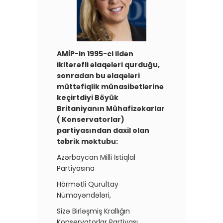
AMİP-in 1995-ci ildən
ikitərəfli əlaqələri qurduğu,
sonradan bu əlaqələri
müttəfiqlik münasibətlərinə
keçirtdiyi Böyük
Britaniyanın Mühafizəkarlar
( Konservatorlar)
partiyasından daxil olan
təbrik məktubu:
Azərbaycan Milli İstiqlal
Partiyasına
Hörmətli Qurultay
Nümayəndələri,
Sizə Birləşmiş Krallığın
Konservatorlar Partiyası