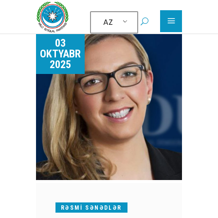
AZ
03
OKTYABR
2025
RƏSMI SƏNƏDLƏR